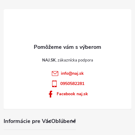
NAJ.SK
info
@
naj.sk
0950582281
Facebook naj.sk
Informácie pre Vás
Obľúbené