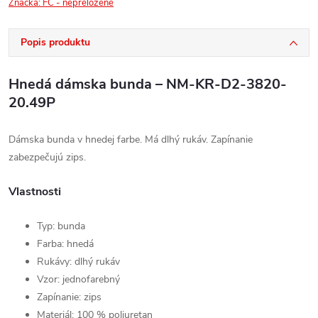
Značka:
FC - nepreložené
Popis produktu
Hnedá dámska bunda – NM-KR-D2-3820-
20.49P
Dámska bunda v hnedej farbe. Má dlhý rukáv. Zapínanie
zabezpečujú zips.
Vlastnosti
Typ: bunda
Farba: hnedá
Rukávy: dlhý rukáv
Vzor: jednofarebný
Zapínanie: zips
Materiál: 100 % poliuretan