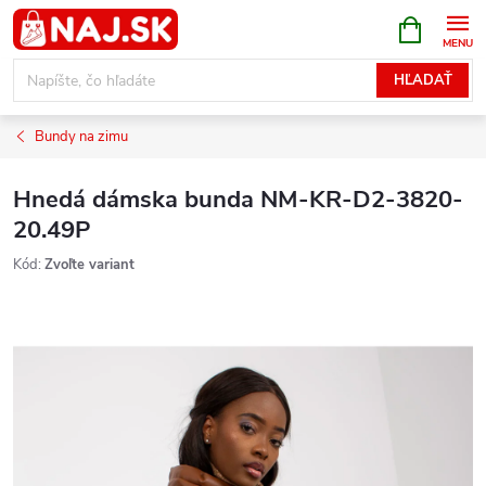
Prejsť
NÁKUPN
KOŠÍK
na
obsah
HĽADAŤ
Bundy na zimu
Hnedá dámska bunda NM-KR-D2-3820-
20.49P
Kód:
Zvoľte variant