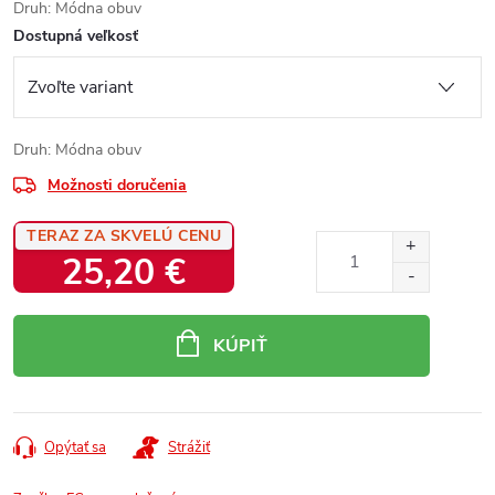
Druh: Módna obuv
Dostupná veľkosť
Druh: Módna obuv
Možnosti doručenia
TERAZ ZA SKVELÚ CENU
25,20 €
Jednotková
cena:
KÚPIŤ
Opýtať sa
Strážiť