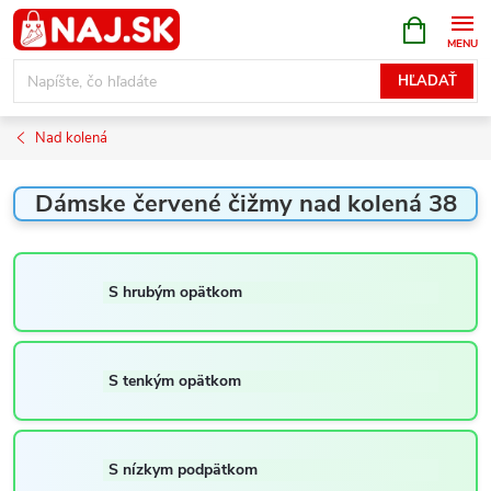
Prejsť
NÁKUPN
KOŠÍK
na
obsah
HĽADAŤ
Nad kolená
Dámske červené čižmy nad kolená 38
S hrubým opätkom
S tenkým opätkom
S nízkym podpätkom