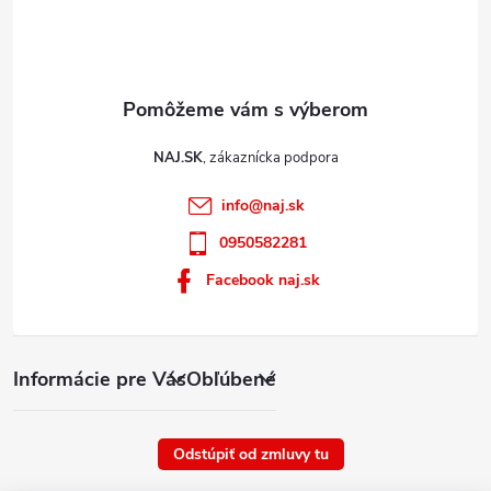
NAJ.SK
info
@
naj.sk
0950582281
Facebook naj.sk
Informácie pre Vás
Obľúbené
Odstúpiť od zmluvy tu