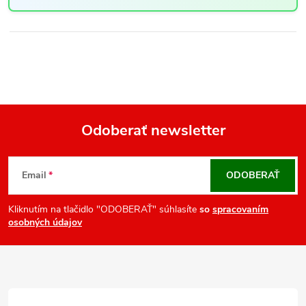
Odoberať newsletter
Z
á
Email
ODOBERAŤ
p
ä
Kliknutím na tlačidlo "ODOBERAŤ" súhlasíte
so
spracovaním
osobných údajov
t
i
e