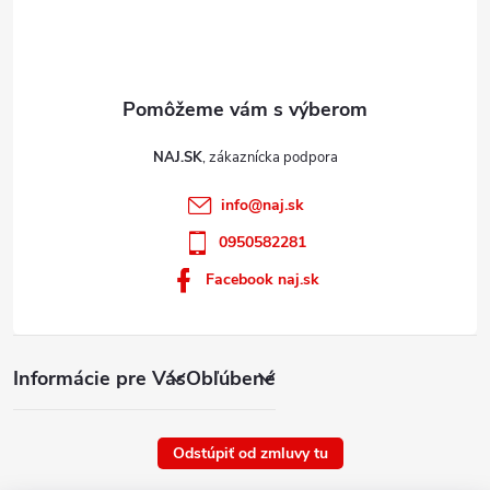
NAJ.SK
info
@
naj.sk
0950582281
Facebook naj.sk
Informácie pre Vás
Obľúbené
Odstúpiť od zmluvy tu