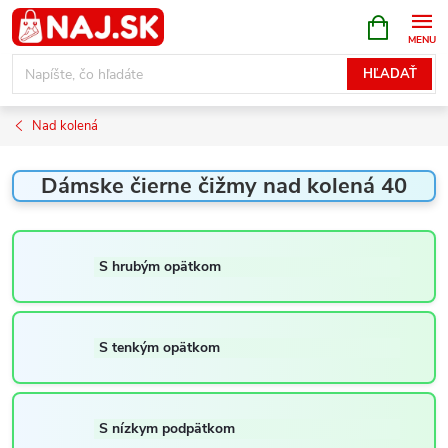
Prejsť
NÁKUPN
KOŠÍK
na
obsah
HĽADAŤ
Nad kolená
Dámske čierne čižmy nad kolená 40
S hrubým opätkom
S tenkým opätkom
S nízkym podpätkom