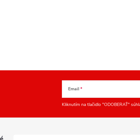
Email
Kliknutím na tlačidlo "ODOBERAŤ" súhl
é