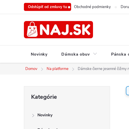
Prejsť
Odstúpiť od zmluvy tu
Obchodné podmienky
Doru
na
obsah
Novinky
Dámska obuv
Pánska 
Domov
Na platforme
Dámske čierne jesenné čižmy 
B
Preskočiť
Kategórie
o
kategórie
č
n
Novinky
ý
p