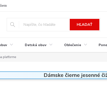
čenie a platba
Kontakt
Moja objednávka
Výmena / Vrátenie to
HĽADAŤ
obuv
Detská obuv
Oblečenie
Pon
na platforme
Dámske čierne jesenné či