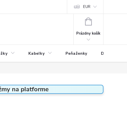
varu
Reklamácia
Podmienky ochrany osobných údajov
EUR
NÁKUPNÝ
KOŠÍK
Prázdny košík
ožky
Kabelky
Peňaženky
Drogéria
žmy na platforme