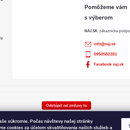
NAJ.SK
ky
info
@
naj.sk
0950582281
Facebook naj.sk
Odstúpiť od zmluvy tu
Vaše súkromie.
Počas návštevy našej stránky
e cookies za účelom skvalitňovania našich služieb a