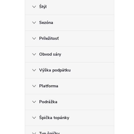
Štýl
Sezóna
Príležitosť
Obvod sáry
Výška podpätku
Platforma
Podrážka
Špička topánky
Typ špičky