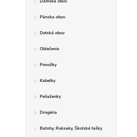
Dámska obuv
a
n
Pánska obuv
e
l
Detská obuv
Oblečenie
Ponožky
Kabelky
Peňaženky
Drogéria
Batohy, Ruksaky, Školské tašky