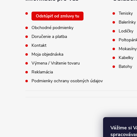
e
Tenisky
Odstúpiť od zmluvy tu
Balerínky
Obchodné podmienky
Lodičky
Doručenie a platba
Poltopán
Kontakt
Mokasíny
Moja objednávka
Kabelky
Výmena / Vrátenie tovaru
Batohy
Reklamácia
Podmienky ochrany osobných údajov
Vážime si 
spracovávam