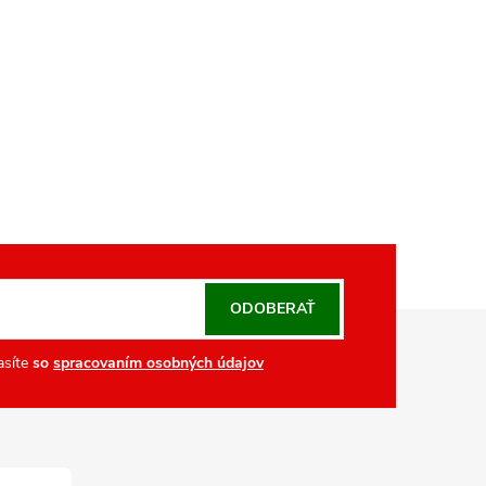
ODOBERAŤ
asíte
so
spracovaním osobných údajov