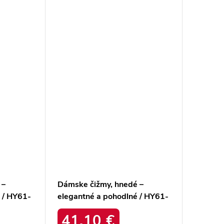
 –
Dámske čižmy, hnedé –
 / HY61-
elegantné a pohodlné / HY61-
8023 BROWN
41,10 €