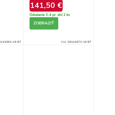
141,50 €
Odoslanie 3-4 pr. dní
2 ks
DETAIL
8141964-19 BT
Kód:
28141873-19 BT