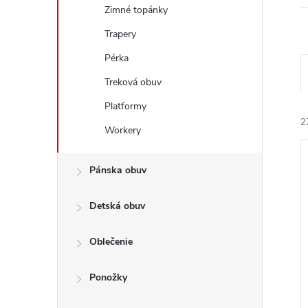
Zimné topánky
Trapery
Pérka
a
Treková obuv
Platformy
e
2
Workery
n
i
ý
Pánska obuv
e
i
Detská obuv
r
s
o
Oblečenie
r
u
o
Ponožky
k
t