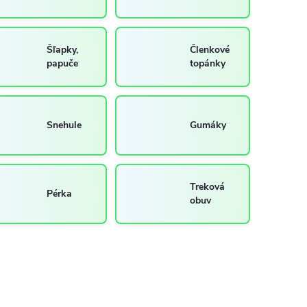
Šľapky,
Členkové
papuče
topánky
Snehule
Gumáky
Treková
Pérka
obuv