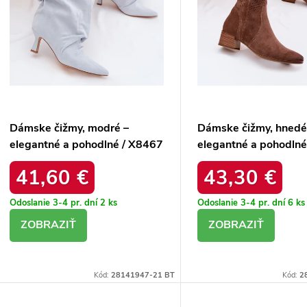
Dámske čižmy, modré –
Dámske čižmy, hnedé
elegantné a pohodlné / X8467
elegantné a pohodlné
BLUE
J.BRĄZOWY
41,60 €
43,30 €
Odoslanie 3-4 pr. dní
2 ks
Odoslanie 3-4 pr. dní
6 ks
DETAIL
DETAIL
Kód:
28141947-21 BT
Kód:
2