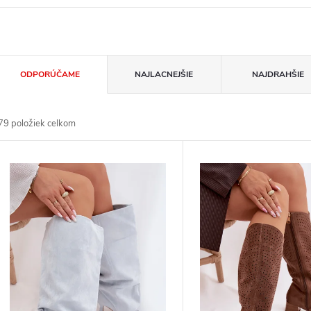
R
ODPORÚČAME
NAJLACNEJŠIE
NAJDRAHŠIE
d
79
položiek celkom
V
p
p
p
d
d