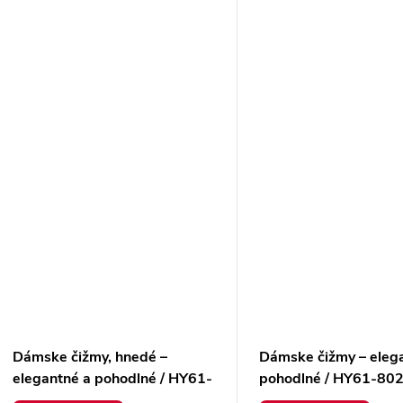
Dámske čižmy, hnedé –
Dámske čižmy – eleg
elegantné a pohodlné / HY61-
pohodlné / HY61-80
8022 BROWN
COFFEE