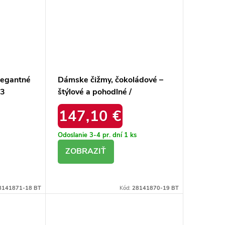
legantné
Dámske čižmy, čokoládové –
03
štýlové a pohodlné /
3152/112
147,10 €
Odoslanie 3-4 pr. dní
1 ks
DETAIL
8141871-18 BT
Kód:
28141870-19 BT