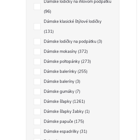
Dámske lodičky na ihlovom podpätku
96
Dámske klasické štýlové lodičky
131
Dámske lodičky na podpätku
3
Dámske mokasíny
372
Dámske poltopánky
273
Dámske balerínky
255
Dámske baleríny
3
Dámske gumáky
7
Dámske šľapky
1261
Dámske šľapky žabky
1
Dámske papuče
175
Dámske espadrilky
31