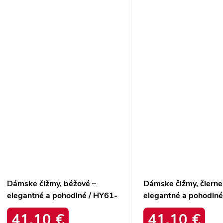
Dámske čižmy, béžové –
Dámske čižmy, čierne
elegantné a pohodlné / HY61-
elegantné a pohodlné
8023 BEIGE
8023 BLACK
41,10 €
41,10 €