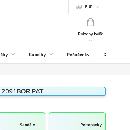
varu
Reklamácia
Podmienky ochrany osobných údajov
EUR
NÁKUPNÝ
KOŠÍK
Prázdny košík
ožky
Kabelky
Peňaženky
Drogéria
-12091BOR.PAT
Sandále
Poltopánky