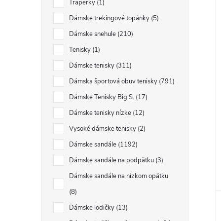
Traperky
1
Dámske trekingové topánky
5
Dámske snehule
210
Tenisky
1
Dámske tenisky
311
Dámska športová obuv tenisky
791
Dámske Tenisky Big S.
17
Dámske tenisky nízke
12
Vysoké dámske tenisky
2
Dámske sandále
1192
Dámske sandále na podpätku
3
Dámske sandále na nízkom opätku
8
Dámske lodičky
13