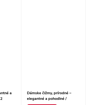
antné a
Dámske čižmy, prírodné –
22
elegantné a pohodlné /
3167/103