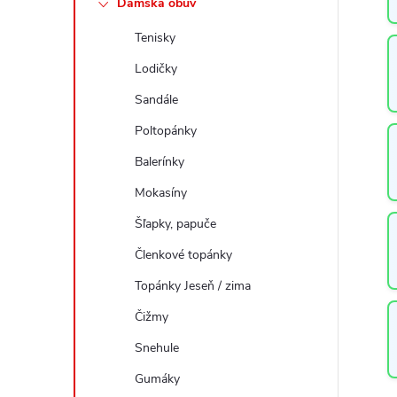
Dámska obuv
a
Tenisky
n
e
Lodičky
l
Sandále
Poltopánky
Balerínky
Mokasíny
Šľapky, papuče
Členkové topánky
Topánky Jeseň / zima
Čižmy
Snehule
Gumáky