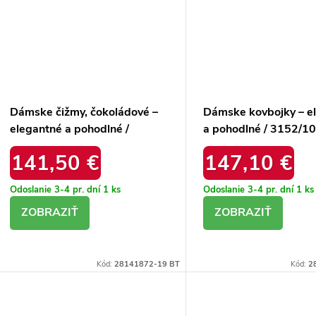
Dámske čižmy, čokoládové –
Dámske kovbojky – e
elegantné a pohodlné /
a pohodlné / 3152/1
3167/112
141,50 €
147,10 €
Odoslanie 3-4 pr. dní
1 ks
Odoslanie 3-4 pr. dní
1 ks
DETAIL
DETAIL
Kód:
28141872-19 BT
Kód:
2