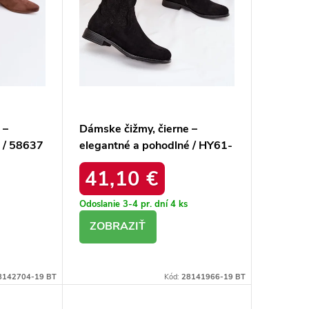
 –
Dámske čižmy, čierne –
 / 58637
elegantné a pohodlné / HY61-
8022 BLACK
41,10 €
Odoslanie 3-4 pr. dní
4 ks
DETAIL
8142704-19 BT
Kód:
28141966-19 BT