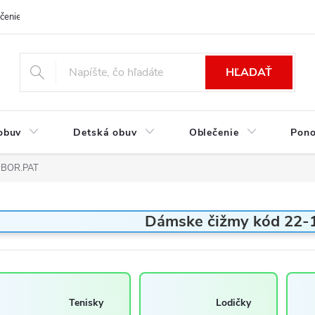
čenie a platba
Kontakt
Moja objednávka
Výmena / Vrátenie to
HĽADAŤ
obuv
Detská obuv
Oblečenie
Pon
1BOR.PAT
Dámske čižmy kód 22
Tenisky
Lodičky