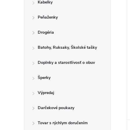
u
Kabelky
o
k
v
t
Peňaženky
o
Drogéria
v
Batohy, Ruksaky, Školské tašky
Doplnky a starostlivosť o obuv
Šperky
Výpredaj
Darčekové poukazy
Tovar s rýchlym doručením