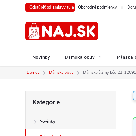
Prejsť
Odstúpiť od zmluvy tu
Obchodné podmienky
Doru
na
obsah
Novinky
Dámska obuv
Pánska 
Domov
Dámska obuv
Dámske čižmy kód 22-1209
B
Preskočiť
Kategórie
o
kategórie
č
n
Novinky
ý
p