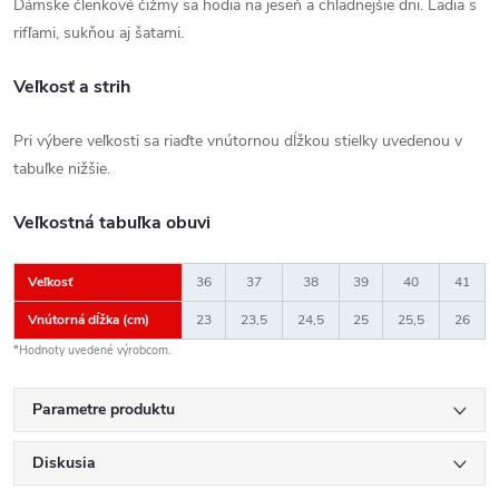
Dámske členkové čižmy sa hodia na jeseň a chladnejšie dni. Ladia s
rifľami, sukňou aj šatami.
Veľkosť a strih
Pri výbere veľkosti sa riaďte vnútornou dĺžkou stielky uvedenou v
tabuľke nižšie.
Veľkostná tabuľka obuvi
Veľkosť
36
37
38
39
40
41
Vnútorná dĺžka (cm)
23
23,5
24,5
25
25,5
26
*Hodnoty uvedené výrobcom.
Parametre produktu
Diskusia