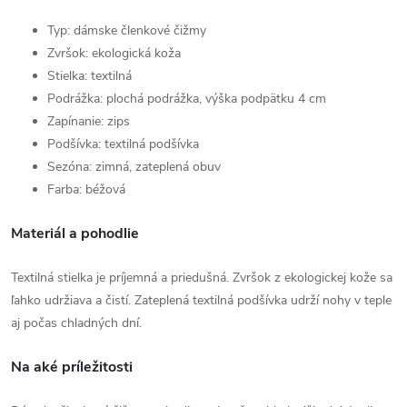
Typ: dámske členkové čižmy
Zvršok: ekologická koža
Stielka: textilná
Podrážka: plochá podrážka, výška podpätku 4 cm
Zapínanie: zips
Podšívka: textilná podšívka
Sezóna: zimná, zateplená obuv
Farba: béžová
Materiál a pohodlie
Textilná stielka je príjemná a priedušná. Zvršok z ekologickej kože sa
ľahko udržiava a čistí. Zateplená textilná podšívka udrží nohy v teple
aj počas chladných dní.
Na aké príležitosti