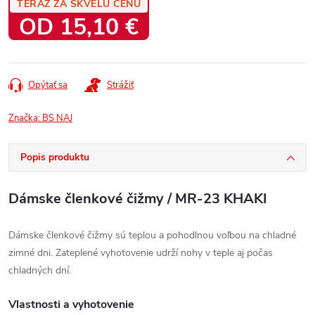
TERAZ ZA SKVELÚ CENU
OD
15,10 €
Jednotková
cena:
Opýtať sa
Strážiť
Značka:
BS NAJ
Popis produktu
Dámske členkové čižmy / MR-23 KHAKI
Dámske členkové čižmy sú teplou a pohodlnou voľbou na chladné
zimné dni. Zateplené vyhotovenie udrží nohy v teple aj počas
chladných dní.
Vlastnosti a vyhotovenie