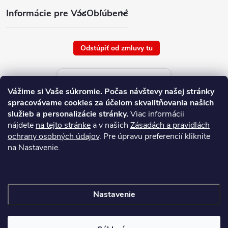
Informácie pre Vás
Obľúbené
Odstúpiť od zmluvy tu
Aktuálne ceny tovaru
Vážime si Vaše súkromie.
Počas návštevy našej stránky
platné od : 6/8/2026
spracovávame cookies za účelom skvalitňovania našich
služieb a personalizácie stránky.
Viac informácii
nájdete
na tejto stránke
a v našich
Zásadách a pravidlách
ochrany osobných údajov
. Pre úpravu preferencií kliknite
na Nastavenie.
Nastavenie
Copyright 2026
NAJ.SK
. Všetky práva vyhradené.