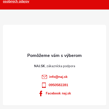
osobných údajov
t
i
e
NAJ.SK
info
@
naj.sk
0950582281
Facebook naj.sk