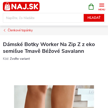
Prejsť
NÁKUPN
KOŠÍK
na
obsah
HĽADAŤ
Členkové topánky
Dámské Botky Worker Na Zip Z z eko
semišue Tmavě Béžové Savalann
Kód:
Zvoľte variant