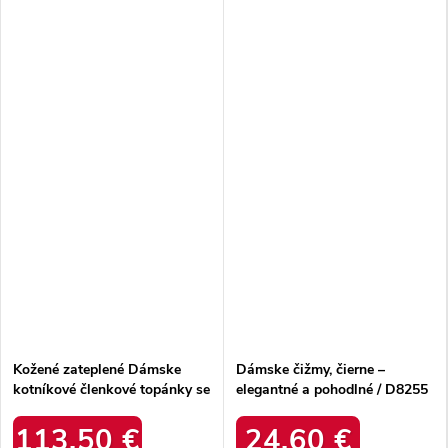
Kožené zateplené Dámske
Dámske čižmy, čierne –
kotníkové členkové topánky se
elegantné a pohodlné / D8255
sponami a ozdobným detailom
BLACK
zazoo 60482 tmavo béžove /
113,50 €
24,60 €