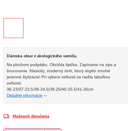
Dámska obuv z ekologického semišu.
Na plochom podpätku. Okrúhla špička. Zapínanie na zips a
šnurovanie. Klasický, moderný strih, ktorý doplní mnohé
jesenné štylizácie! Pri výbere veľkosti sa riaďte tabuľkou
veľkostí.
36-23/37-23,5/38-24,5/39-25/40-25,5/41-26cm
Detailné informácie
Možnosti doručenia