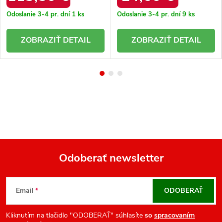
60482 V.FANGO+CN
Odoslanie 3-4 pr. dní
1 ks
Odoslanie 3-4 pr. dní
9 ks
DETAIL
DETAIL
Odoberať newsletter
Z
á
Email
ODOBERAŤ
p
ä
Kliknutím na tlačidlo "ODOBERAŤ" súhlasíte
so
spracovaním