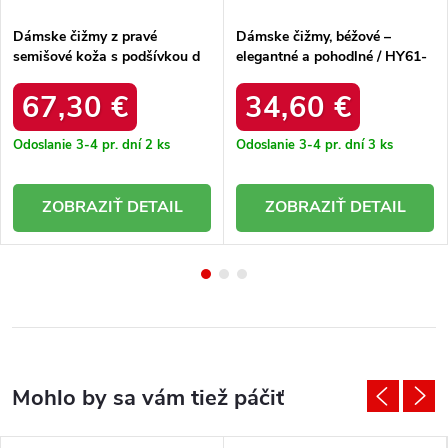
Dámske čižmy z pravé
Dámske čižmy, béžové –
semišové koža s podšívkou d
elegantné a pohodlné / HY61-
a jc52 874 čierne / JC52-874
8013 BEIGE
LACK
67,30 €
34,60 €
Odoslanie 3-4 pr. dní
2 ks
Odoslanie 3-4 pr. dní
3 ks
DETAIL
DETAIL