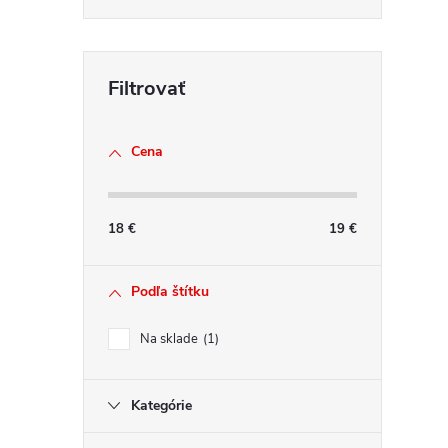
a
c
i
e
p
r
Cena
v
k
y
18
€
19
€
v
ý
Podľa štítku
p
i
Na sklade
1
s
u
Kategórie