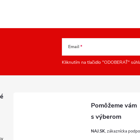
Email
Kliknutím na tlačidlo "ODOBERAŤ" súhl
é
NAJ.SK
ky