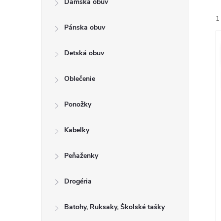
Dámska obuv
a
e
1
n
n
Pánska obuv
e
i
ý
l
Detská obuv
e
i
Oblečenie
r
s
o
Ponožky
r
u
o
Kabelky
k
t
u
Peňaženky
o
k
v
t
Drogéria
o
Batohy, Ruksaky, Školské tašky
v