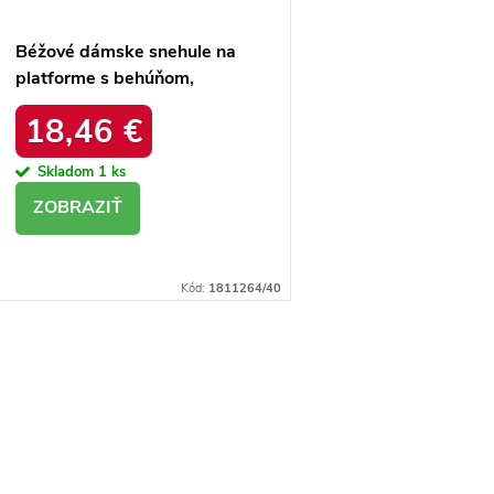
Béžové dámske snehule na
platforme s behúňom,
textilné, kód produktu
18,46 €
YY58BE
Skladom
1 ks
DETAIL
Kód:
1811264/40
O