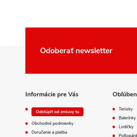
Z
Odoberať newsletter
á
p
ä
t
i
Informácie pre Vás
Obľúben
e
Tenisky
Odstúpiť od zmluvy tu
Balerínky
Obchodné podmienky
Lodičky
Doručenie a platba
Poltopán