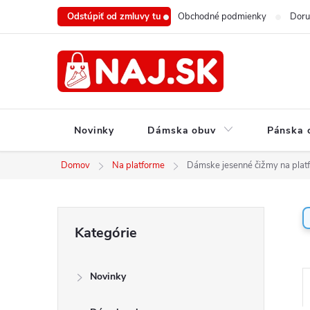
Prejsť
Odstúpiť od zmluvy tu
Obchodné podmienky
Doru
na
obsah
Novinky
Dámska obuv
Pánska 
Domov
Na platforme
Dámske jesenné čižmy na plat
B
Preskočiť
Kategórie
o
kategórie
č
n
Novinky
ý
a
p