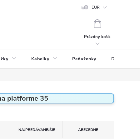
varu
Reklamácia
Podmienky ochrany osobných údajov
EUR
NÁKUPNÝ
KOŠÍK
Prázdny košík
ožky
Kabelky
Peňaženky
Drogéria
a platforme 35
NAJPREDÁVANEJŠIE
ABECEDNE