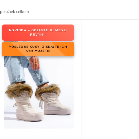
d
položiek celkom
V
NOVINKA – OBJAVTE JU MEDZI
PRVÝMI!
p
p
POSLEDNÉ KUSY- ZÍSKAJTE ICH
KÝM MÔŽETE!
p
d
d