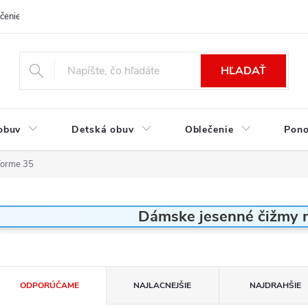
čenie a platba
Kontakt
Moja objednávka
Výmena / Vrátenie to
HĽADAŤ
obuv
Detská obuv
Oblečenie
Pon
forme 35
Dámske jesenné čižmy n
R
ODPORÚČAME
NAJLACNEJŠIE
NAJDRAHŠIE