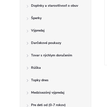
Doplnky a starostlivosť o obuv
Šperky
Výpredaj
Darčekové poukazy
Tovar s rýchlym doručením
Rúška
Topky dnes
v
Medzisezóný výpredaj
l
á
Pre deti od (0-7 rokov)
d