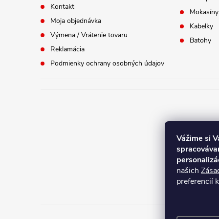
Kontakt
Mokasíny
Moja objednávka
Kabelky
Výmena / Vrátenie tovaru
Batohy
Reklamácia
Podmienky ochrany osobných údajov
Vážime si 
spracovávam
Aktuálne
personalizá
našich
Zása
platné o
preferencií 