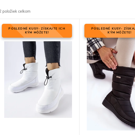
d
2
položiek celkom
V
POSLEDNÉ KUSY- ZÍSKAJTE ICH
POSLEDNÉ KUSY- ZÍSKA
KÝM MÔŽETE!
KÝM MÔŽETE!
p
p
p
d
d