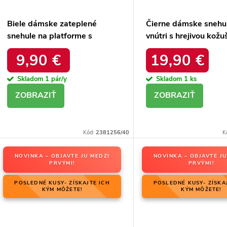
Biele dámske zateplené
Čierne dámske snehu
snehule na platforme s
vnútri s hrejivou kožu
okrúhlou špičkou Inna
zateplené kód 22SN
9,90 €
19,90 €
TX5002 WHITE
BLACK
Skladom
1 pár/y
Skladom
1 ks
DETAIL
DETAIL
Kód:
2381256/40
K
NOVINKA – OBJAVTE JU MEDZI
NOVINKA – OBJAVTE JU
PRVÝMI!
PRVÝMI!
POSLEDNÉ KUSY- ZÍSKAJTE ICH
POSLEDNÉ KUSY- ZÍSKA
KÝM MÔŽETE!
KÝM MÔŽETE!