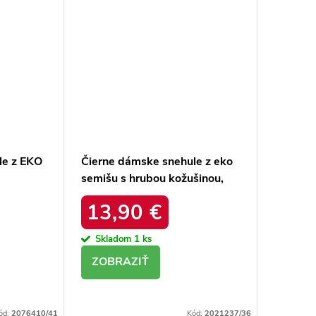
le z EKO
Čierne dámske snehule z eko
semišu s hrubou kožušinou,
ACK
kód produktu 20213-4A
13,90 €
BLACK
Skladom
1 ks
DETAIL
ód:
2076410/41
Kód:
2021237/36