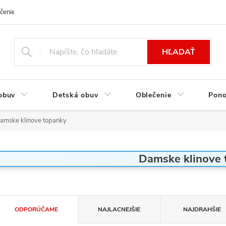
čenie a platba
Kontakt
Moja objednávka
Výmena / Vrátenie to
HĽADAŤ
obuv
Detská obuv
Oblečenie
Pon
amske klinove topanky
Damske klinove 
R
ODPORÚČAME
NAJLACNEJŠIE
NAJDRAHŠIE