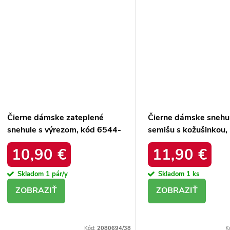
Čierne dámske zateplené
Čierne dámske snehu
snehule s výrezom, kód 6544-
semišu s kožušinkou,
21
platforma, M563 BL
10,90 €
11,90 €
Skladom
1 pár/y
Skladom
1 ks
DETAIL
DETAIL
Kód:
2080694/38
K