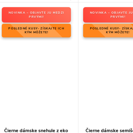
NOVINKA – OBJAVTE JU MEDZI
NOVINKA – OBJAVTE JU
PRVÝMI!
PRVÝMI!
POSLEDNÉ KUSY- ZÍSKAJTE ICH
POSLEDNÉ KUSY- ZÍSKA
KÝM MÔŽETE!
KÝM MÔŽETE!
Čierne dámske snehule z eko
Čierne dámske semiš