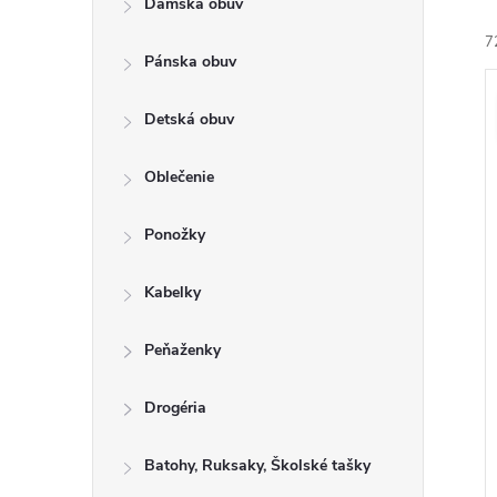
Dámska obuv
a
e
7
n
n
Pánska obuv
e
i
ý
l
Detská obuv
e
i
Oblečenie
r
s
o
Ponožky
r
u
o
Kabelky
k
t
u
Peňaženky
o
k
v
t
Drogéria
o
Batohy, Ruksaky, Školské tašky
v