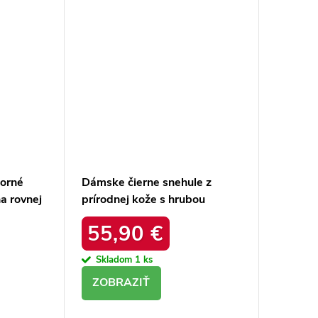
borné
Dámske čierne snehule z
a rovnej
prírodnej kože s hrubou
ktu 23-
podrážkou a zateplením, kód
55,90 €
produktu OO274A206
Skladom
1 ks
DETAIL