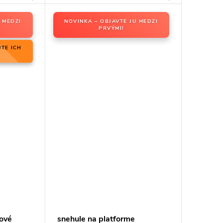
 MEDZI
NOVINKA – OBJAVTE JU MEDZI
PRVÝMI!
JTE ICH
ové
snehule na platforme