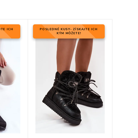
JTE ICH
POSLEDNÉ KUSY- ZÍSKAJTE ICH
KÝM MÔŽETE!