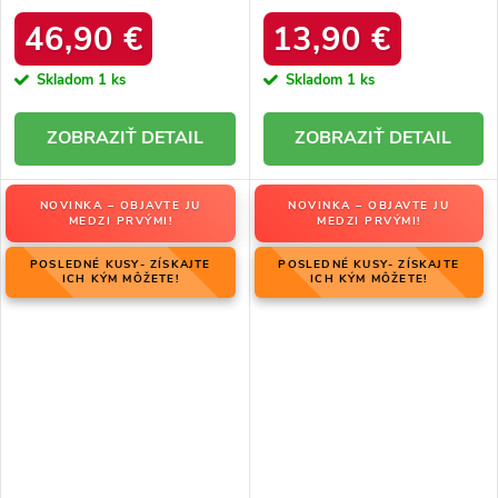
DFSH37005 Čierne
platforma – 20219-4K
LEOPARD
46,90 €
13,90 €
Skladom
1 ks
Skladom
1 ks
DETAIL
DETAIL
NOVINKA – OBJAVTE JU
NOVINKA – OBJAVTE JU
MEDZI PRVÝMI!
MEDZI PRVÝMI!
POSLEDNÉ KUSY- ZÍSKAJTE
POSLEDNÉ KUSY- ZÍSKAJTE
ICH KÝM MÔŽETE!
ICH KÝM MÔŽETE!