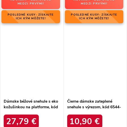
MEDZI PRVÝMI!
MEDZI PRVÝMI!
POSLEDNÉ KUSY- ZÍSKAJTE
POSLEDNÉ KUSY- ZÍSKAJTE
ICH KÝM MÔŽETE!
ICH KÝM MÔŽETE!
Dámske béžové snehule s eko
Čierne dámske zateplené
kožušinkou na platforme, kód
snehule s výrezom, kód 6544-
produktu MM274380 BEŻ
21
27,79 €
10,90 €