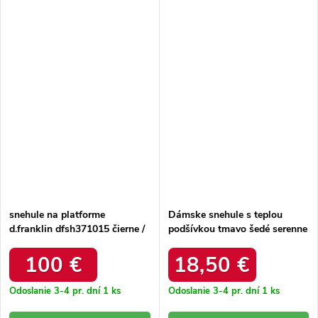
snehule na platforme
Dámske snehule s teplou
d.franklin dfsh371015 čierne /
podšívkou tmavo šedé serenne
DFSH371015 BLACK
/ Y145 KHAKI
100 €
18,50 €
Odoslanie 3-4 pr. dní
1 ks
Odoslanie 3-4 pr. dní
1 ks