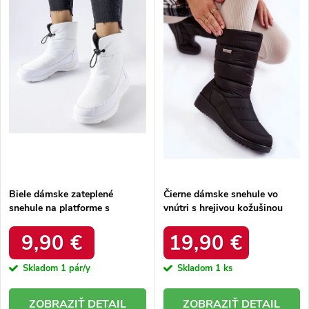
e
Abecedne
s
p
p
r
r
o
o
d
d
u
u
k
k
t
t
o
o
v
v
Biele dámske zateplené
Čierne dámske snehule vo
snehule na platforme s
vnútri s hrejivou kožušinou
okrúhlou špičkou Inna TX5002
zateplené kód 22SN26-5028
WHITE
BLACK
9,90 €
19,90 €
Skladom
1 pár/y
Skladom
1 ks
DETAIL
DETAIL