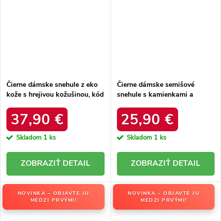
Čierne dámske snehule z eko
Čierne dámske semišové
kože s hrejivou kožušinou, kód
snehule s kamienkami a
produktu DFSH370011
kožušinkou, kód produktu
BLACK
W8009 BLACK
37,90 €
25,90 €
Skladom
1 ks
Skladom
1 ks
DETAIL
DETAIL
NOVINKA – OBJAVTE JU
NOVINKA – OBJAVTE JU
MEDZI PRVÝMI!
MEDZI PRVÝMI!