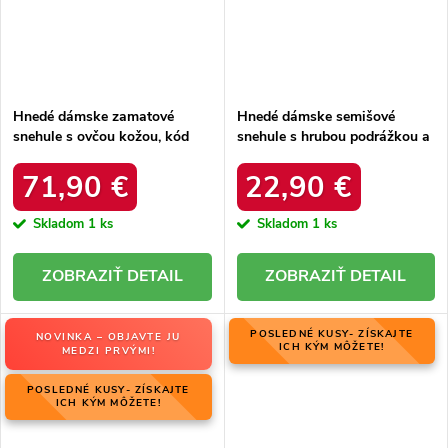
Hnedé dámske zamatové
Hnedé dámske semišové
snehule s ovčou kožou, kód
snehule s hrubou podrážkou a
06769-02/00-4 ZIEMIA
zateplením z ovčej kože, kód
produktu OO274A098
71,90 €
22,90 €
Skladom
1 ks
Skladom
1 ks
DETAIL
DETAIL
POSLEDNÉ KUSY- ZÍSKAJTE
NOVINKA – OBJAVTE JU
ICH KÝM MÔŽETE!
MEDZI PRVÝMI!
POSLEDNÉ KUSY- ZÍSKAJTE
ICH KÝM MÔŽETE!