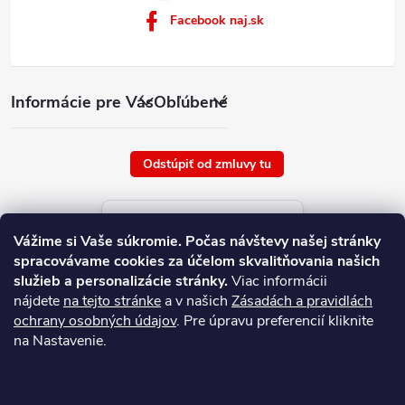
Facebook naj.sk
Informácie pre Vás
Obľúbené
Odstúpiť od zmluvy tu
Aktuálne ceny tovaru
Vážime si Vaše súkromie.
Počas návštevy našej stránky
platné od : 9/8/2026
spracovávame cookies za účelom skvalitňovania našich
služieb a personalizácie stránky.
Viac informácii
nájdete
na tejto stránke
a v našich
Zásadách a pravidlách
ochrany osobných údajov
. Pre úpravu preferencií kliknite
na Nastavenie.