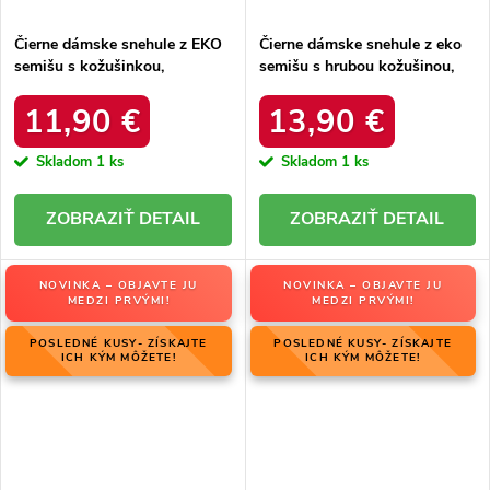
Čierne dámske snehule z EKO
Čierne dámske snehule z eko
semišu s kožušinkou,
semišu s hrubou kožušinou,
platforma, M563 BLACK
kód produktu 20213-4A
BLACK
11,90 €
13,90 €
Skladom
1 ks
Skladom
1 ks
DETAIL
DETAIL
NOVINKA – OBJAVTE JU
NOVINKA – OBJAVTE JU
MEDZI PRVÝMI!
MEDZI PRVÝMI!
POSLEDNÉ KUSY- ZÍSKAJTE
POSLEDNÉ KUSY- ZÍSKAJTE
ICH KÝM MÔŽETE!
ICH KÝM MÔŽETE!