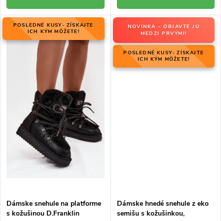
POSLEDNÉ KUSY- ZÍSKAJTE
NOVINKA – OBJAVTE JU
ICH KÝM MÔŽETE!
MEDZI PRVÝMI!
POSLEDNÉ KUSY- ZÍSKAJTE
ICH KÝM MÔŽETE!
Dámske snehule na platforme
Dámske hnedé snehule z eko
s kožušinou D.Franklin
semišu s kožušinkou,