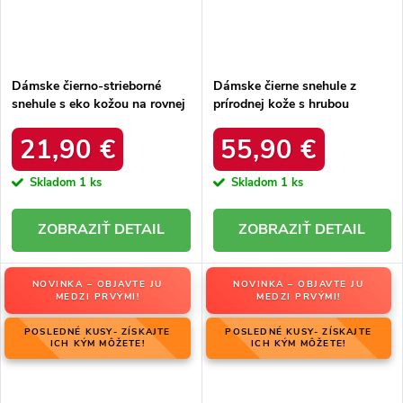
Dámske čierno-strieborné
Dámske čierne snehule z
snehule s eko kožou na rovnej
prírodnej kože s hrubou
podrážke, kód produktu 23-
podrážkou a zateplením, kód
34586 SREBRNY
produktu OO274A206
21,90 €
55,90 €
Skladom
1 ks
Skladom
1 ks
DETAIL
DETAIL
NOVINKA – OBJAVTE JU
NOVINKA – OBJAVTE JU
MEDZI PRVÝMI!
MEDZI PRVÝMI!
POSLEDNÉ KUSY- ZÍSKAJTE
POSLEDNÉ KUSY- ZÍSKAJTE
ICH KÝM MÔŽETE!
ICH KÝM MÔŽETE!