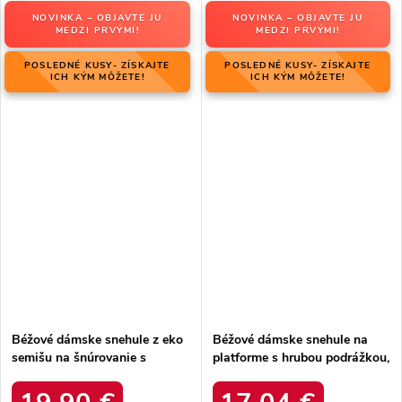
NOVINKA – OBJAVTE JU
NOVINKA – OBJAVTE JU
MEDZI PRVÝMI!
MEDZI PRVÝMI!
POSLEDNÉ KUSY- ZÍSKAJTE
POSLEDNÉ KUSY- ZÍSKAJTE
ICH KÝM MÔŽETE!
ICH KÝM MÔŽETE!
Béžové dámske snehule z eko
Béžové dámske snehule na
semišu na šnúrovanie s
platforme s hrubou podrážkou,
hrubšou podrážkou, kód
zateplené, kód produktu 85-
produktu C3016 BEIGE
925 KHAKI