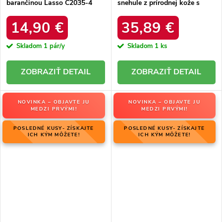
barančinou Lasso C2035-4
snehule z prírodnej kože s
KHAKI
hrubou kožušinou, kód
produktu W5821 COFFEE
14,90 €
35,89 €
Skladom
1 pár/y
Skladom
1 ks
DETAIL
DETAIL
NOVINKA – OBJAVTE JU
NOVINKA – OBJAVTE JU
MEDZI PRVÝMI!
MEDZI PRVÝMI!
POSLEDNÉ KUSY- ZÍSKAJTE
POSLEDNÉ KUSY- ZÍSKAJTE
ICH KÝM MÔŽETE!
ICH KÝM MÔŽETE!