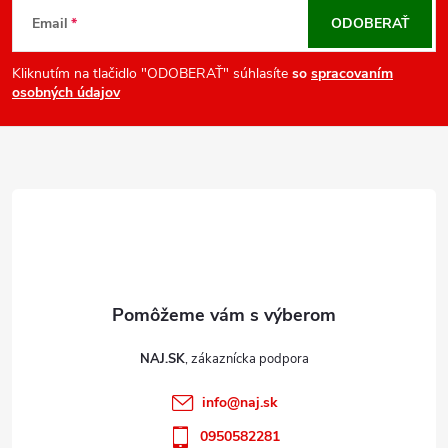
v
á
Email
ODOBERAŤ
k
p
y
ä
Kliknutím na tlačidlo "ODOBERAŤ" súhlasíte
so
spracovaním
v
osobných údajov
t
ý
i
p
e
i
s
u
NAJ.SK
info
@
naj.sk
0950582281