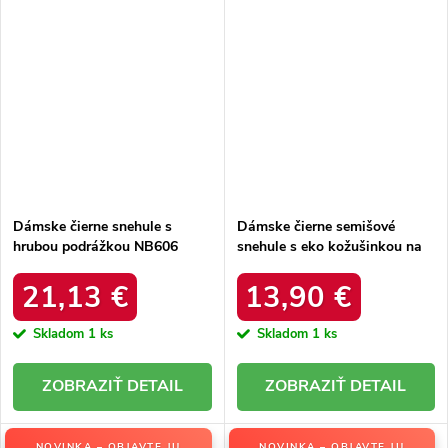
Dámske čierne snehule s
Dámske čierne semišové
hrubou podrážkou NB606
snehule s eko kožušinkou na
BLACK
zimu, kód produktu 20213-4A
BLACK
21,13 €
13,90 €
Skladom
1 ks
Skladom
1 ks
DETAIL
DETAIL
NOVINKA – OBJAVTE JU
NOVINKA – OBJAVTE JU