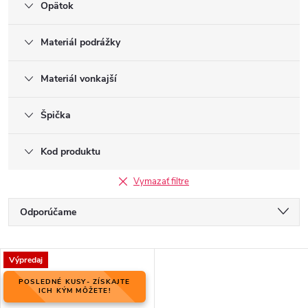
Opätok
Materiál podrážky
Materiál vonkajší
Špička
Kod produktu
Vymazať filtre
R
Odporúčame
a
Najlacnejšie
d
V
e
Výpredaj
Najdrahšie
ý
n
POSLEDNÉ KUSY- ZÍSKAJTE
p
ICH KÝM MÔŽETE!
Najpredávanejšie
i