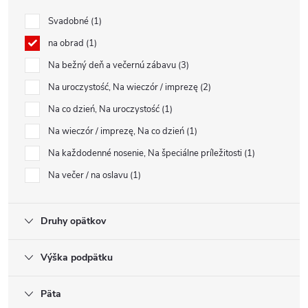
Svadobné
1
na obrad
1
Na bežný deň a večernú zábavu
3
Na uroczystość, Na wieczór / imprezę
2
Na co dzień, Na uroczystość
1
Na wieczór / imprezę, Na co dzień
1
Na každodenné nosenie, Na špeciálne príležitosti
1
Na večer / na oslavu
1
Druhy opätkov
Výška podpätku
Päta