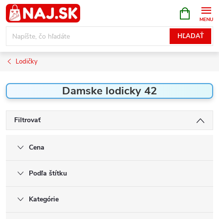
Prejsť
NÁKUPN
KOŠÍK
na
obsah
HĽADAŤ
Lodičky
Damske lodicky 42
Filtrovať
Cena
Podľa štítku
Kategórie