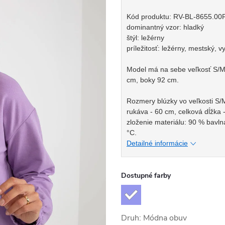
Kód produktu: RV-BL-8655.00
dominantný vzor: hladký
štýl: ležérny
príležitosť: ležérny, mestský, 
Model má na sebe veľkosť S/M.
cm, boky 92 cm.
Rozmery blúzky vo veľkosti S/
rukáva - 60 cm, celková dĺžka 
zloženie materiálu: 90 % bavln
°C.
Detailné informácie
Dostupné farby
Druh: Módna obuv