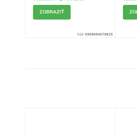
DETAIL
D
06694080074
Kód:
5906694079825