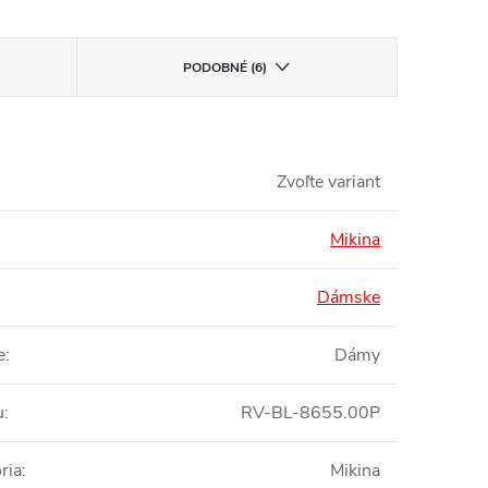
PODOBNÉ (6)
Zvoľte variant
Mikina
Dámske
e
:
Dámy
u
:
RV-BL-8655.00P
ria
:
Mikina