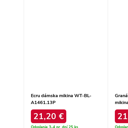
ina WT-
Ecru dámska mikina WT-BL-
Graná
A1461.13P
mikin
21,20 €
21
Odoslanie 3-4 pr. dní
25 ks
Odoslan