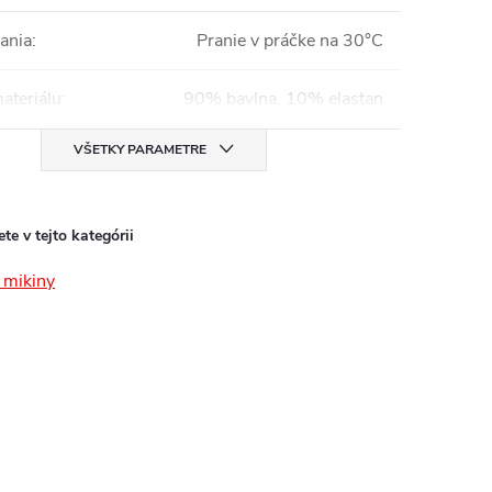
ania
:
Pranie v práčke na 30°C
ateriálu
:
90% bavlna, 10% elastan
VŠETKY PARAMETRE
te v tejto kategórii
mikiny