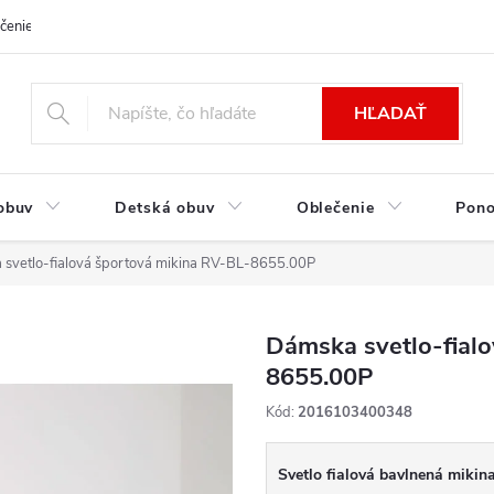
čenie a platba
Kontakt
Moja objednávka
Výmena / Vrátenie to
HĽADAŤ
obuv
Detská obuv
Oblečenie
Pon
svetlo-fialová športová mikina RV-BL-8655.00P
Dámska svetlo-fial
8655.00P
Kód:
2016103400348
Svetlo fialová bavlnená mikin