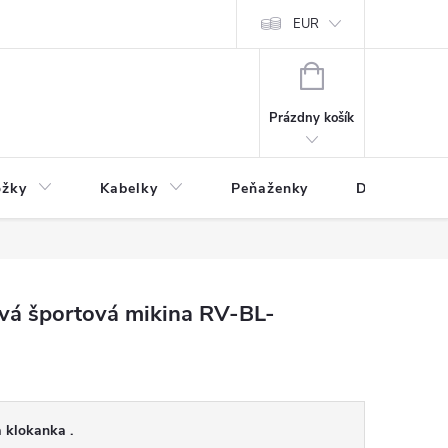
varu
Reklamácia
Podmienky ochrany osobných údajov
EUR
NÁKUPNÝ
KOŠÍK
Prázdny košík
ožky
Kabelky
Peňaženky
Drogéria
ová športová mikina RV-BL-
a klokanka .