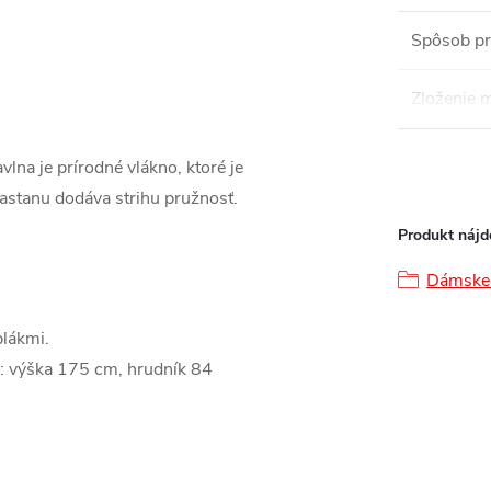
Spôsob pr
Zloženie m
lna je prírodné vlákno, ktoré je
lastanu dodáva strihu pružnosť.
Produkt nájde
Dámske 
plákmi.
: výška 175 cm, hrudník 84