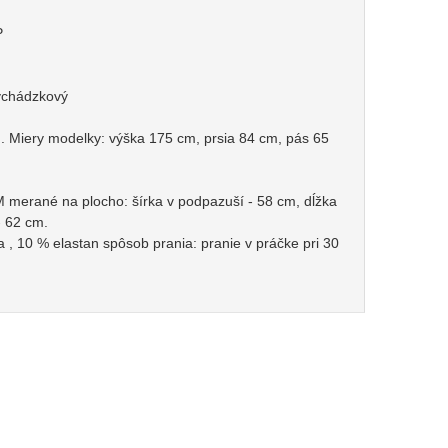
P
vychádzkový
 Miery modelky: výška 175 cm, prsia 84 cm, pás 65
M merané na plocho: šírka v podpazuší - 58 cm, dĺžka
- 62 cm.
a , 10 % elastan spôsob prania: pranie v práčke pri 30