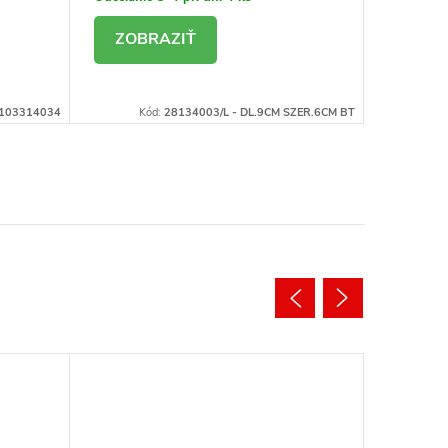
DETAIL
DE
103314034
Kód:
28134003/L - DL.9CM SZER.6CM BT