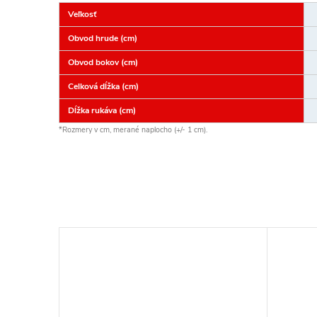
Veľkosť
Obvod hrude (cm)
Obvod bokov (cm)
Celková dĺžka (cm)
Dĺžka rukáva (cm)
*Rozmery v cm, merané naplocho (+/- 1 cm).