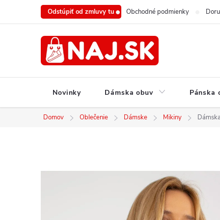
Prejsť
Odstúpiť od zmluvy tu
Obchodné podmienky
Doru
na
obsah
Novinky
Dámska obuv
Pánska 
Domov
Oblečenie
Dámske
Mikiny
Dámska 