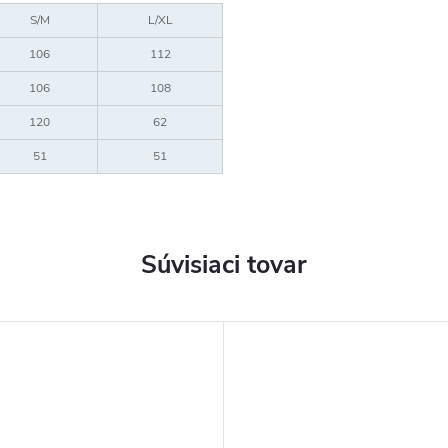
S/M
L/XL
106
112
106
108
120
62
51
51
Súvisiaci tovar