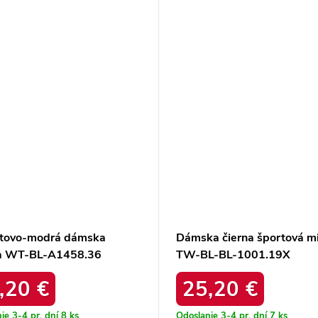
tovo-modrá dámska
Dámska čierna športová m
a WT-BL-A1458.36
TW-BL-BL-1001.19X
,20 €
25,20 €
ie 3-4 pr. dní
8 ks
Odoslanie 3-4 pr. dní
7 ks