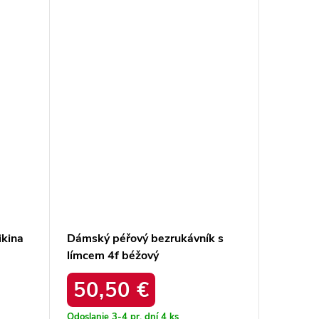
ikina
Dámský péřový bezrukávník s
Tmavo-
límcem 4f béžový
WT-BL-
4fwaw24tvjaf139-83s /
50,50 €
21,
Odoslanie 3-4 pr. dní
4 ks
Odoslanie