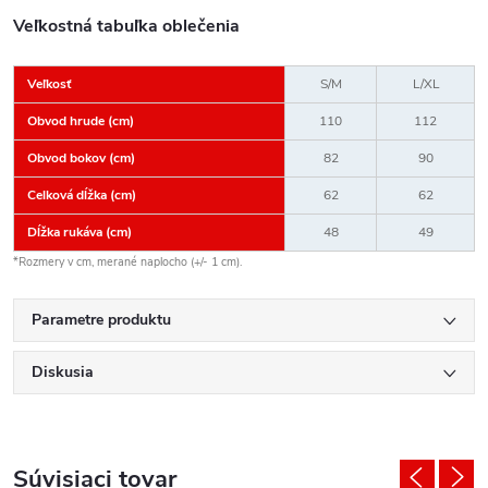
Veľkostná tabuľka oblečenia
Veľkosť
S/M
L/XL
Obvod hrude (cm)
110
112
Obvod bokov (cm)
82
90
Celková dĺžka (cm)
62
62
Dĺžka rukáva (cm)
48
49
*Rozmery v cm, merané naplocho (+/- 1 cm).
Parametre produktu
Diskusia
Súvisiaci tovar