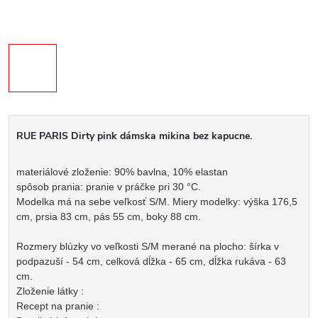
RUE PARIS Dirty pink dámska mikina bez kapucne.
materiálové zloženie: 90% bavlna, 10% elastan
spôsob prania: pranie v práčke pri 30 °C.
Modelka má na sebe veľkosť S/M. Miery modelky: výška 176,5
cm, prsia 83 cm, pás 55 cm, boky 88 cm.
Rozmery blúzky vo veľkosti S/M merané na plocho: šírka v
podpazuší - 54 cm, celková dĺžka - 65 cm, dĺžka rukáva - 63
cm.
Zloženie látky :
Recept na pranie :