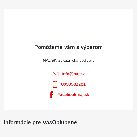
NAJ.SK
info
@
naj.sk
0950582281
Facebook naj.sk
Informácie pre Vás
Obľúbené