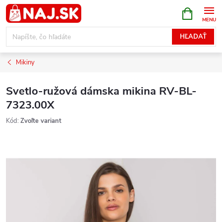
Prejsť
NÁKUPN
KOŠÍK
na
obsah
HĽADAŤ
Mikiny
Svetlo-ružová dámska mikina RV-BL-
7323.00X
Kód:
Zvoľte variant