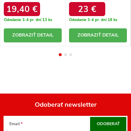
19,40 €
23 €
Odoslanie 3-4 pr. dní
13 ks
Odoslanie 3-4 pr. dní
18 ks
DETAIL
DETAIL
Odoberať newsletter
Z
á
Email
ODOBERAŤ
p