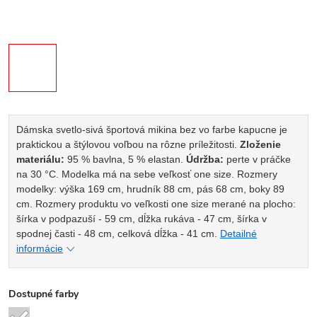
Dámska svetlo-sivá športová mikina bez vo farbe kapucne je
praktickou a štýlovou voľbou na rôzne príležitosti.
Zloženie
materiálu:
95 % bavlna, 5 % elastan.
Údržba:
perte v práčke
na 30 °C.
Modelka má na sebe veľkosť one size. Rozmery
modelky: výška 169 cm, hrudník 88 cm, pás 68 cm, boky 89
cm.
Rozmery produktu vo veľkosti one size merané na plocho:
šírka v podpazuší - 59 cm, dĺžka rukáva - 47 cm, šírka v
spodnej časti - 48 cm, celková dĺžka - 41 cm.
Detailné
informácie
Dostupné farby