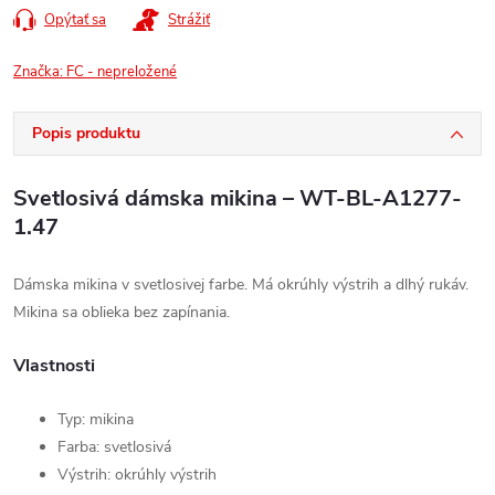
Opýtať sa
Strážiť
Značka:
FC - nepreložené
Popis produktu
Svetlosivá dámska mikina – WT-BL-A1277-
1.47
Dámska mikina v svetlosivej farbe. Má okrúhly výstrih a dlhý rukáv.
Mikina sa oblieka bez zapínania.
Vlastnosti
Typ: mikina
Farba: svetlosivá
Výstrih: okrúhly výstrih