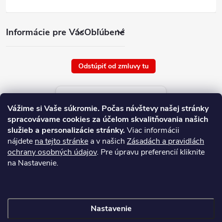
Informácie pre Vás
Obľúbené
Odstúpiť od zmluvy tu
Aktuálne ceny tovaru
Vážime si Vaše súkromie.
Počas návštevy našej stránky
platné od : 8/8/2026
spracovávame cookies za účelom skvalitňovania našich
služieb a personalizácie stránky.
Viac informácii
nájdete
na tejto stránke
a v našich
Zásadách a pravidlách
ochrany osobných údajov
. Pre úpravu preferencií kliknite
na Nastavenie.
Nastavenie