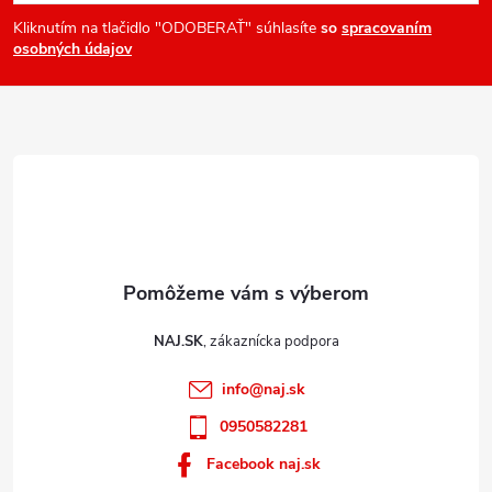
ä
Kliknutím na tlačidlo "ODOBERAŤ" súhlasíte
so
spracovaním
osobných údajov
t
i
e
NAJ.SK
info
@
naj.sk
0950582281
Facebook naj.sk