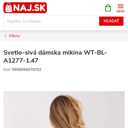
Prejsť
NÁKUPN
KOŠÍK
na
obsah
HĽADAŤ
Mikiny
Svetlo-sivá dámska mikina WT-BL-
A1277-1.47
Kód:
5906694079702