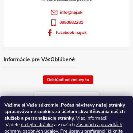
info
@
naj.sk
0950582281
Facebook naj.sk
Informácie pre Vás
Obľúbené
Odstúpiť od zmluvy tu
Aktuálne ceny tovaru
Vážime si Vaše súkromie.
Počas návštevy našej stránky
platné od : 9/8/2026
spracovávame cookies za účelom skvalitňovania našich
služieb a personalizácie stránky.
Viac informácii
nájdete
na tejto stránke
a v našich
Zásadách a pravidlách
ochrany osobných údajov
. Pre úpravu preferencií kliknite