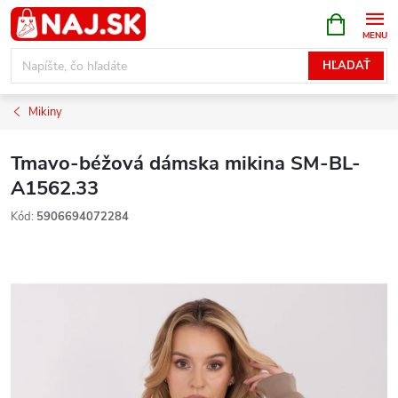
Prejsť
NÁKUPN
KOŠÍK
na
obsah
HĽADAŤ
Mikiny
Tmavo-béžová dámska mikina SM-BL-
A1562.33
Kód:
5906694072284