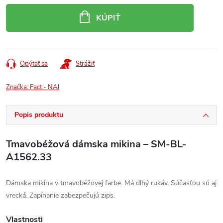
cena:
KÚPIŤ
Opýtať sa
Strážiť
Značka:
Fact - NAJ
Popis produktu
Tmavobéžová dámska mikina – SM-BL-
A1562.33
Dámska mikina v tmavobéžovej farbe. Má dlhý rukáv. Súčasťou sú aj
vrecká. Zapínanie zabezpečujú zips.
Vlastnosti