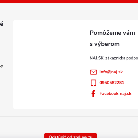
é
NAJ.SK
ky
info
@
naj.sk
0950582281
Facebook naj.sk
Odstúpiť od zmluvy tu