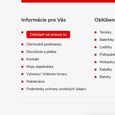
ä
t
i
Informácie pre Vás
Obľúben
e
Tenisky
Odstúpiť od zmluvy tu
Balerínky
Obchodné podmienky
Lodičky
Doručenie a platba
Poltopán
Kontakt
Mokasíny
Moja objednávka
Kabelky
Výmena / Vrátenie tovaru
Batohy
Reklamácia
Podmienky ochrany osobných údajov