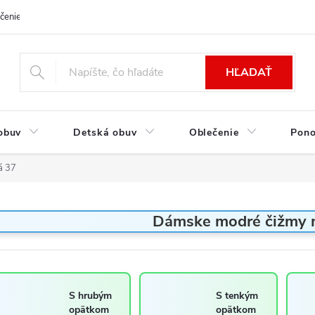
čenie a platba
Kontakt
Moja objednávka
Výmena / Vrátenie to
HĽADAŤ
obuv
Detská obuv
Oblečenie
Pon
á 37
Dámske modré čižmy n
S hrubým
S tenkým
opätkom
opätkom