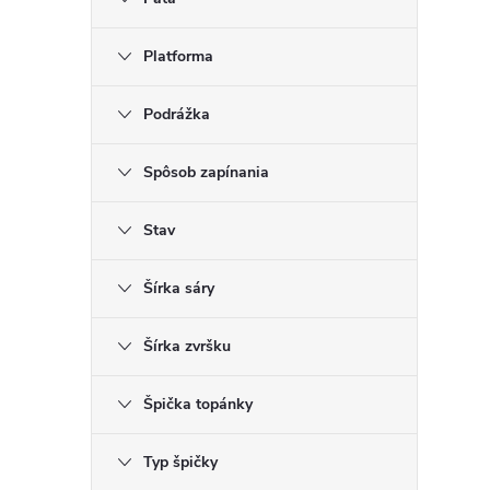
Platforma
Podrážka
Spôsob zapínania
Stav
Šírka sáry
Šírka zvršku
Špička topánky
Typ špičky