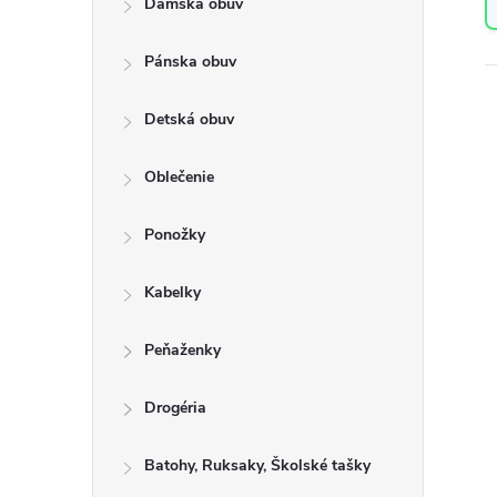
Dámska obuv
a
n
Pánska obuv
e
l
Detská obuv
Oblečenie
Ponožky
Kabelky
Peňaženky
Drogéria
Batohy, Ruksaky, Školské tašky