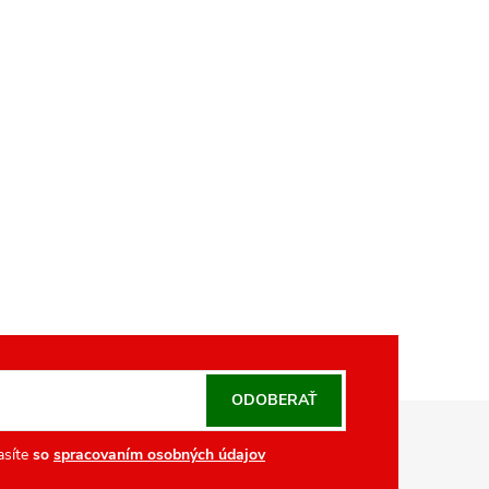
ODOBERAŤ
asíte
so
spracovaním osobných údajov