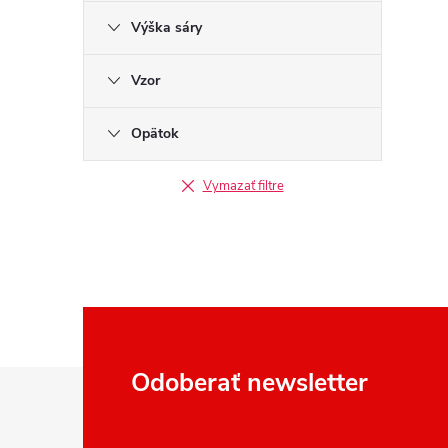
Výška sáry
Vzor
Opätok
Vymazať filtre
Z
Odoberať newsletter
á
p