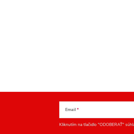
Email
Kliknutím na tlačidlo "ODOBERAŤ" súhl