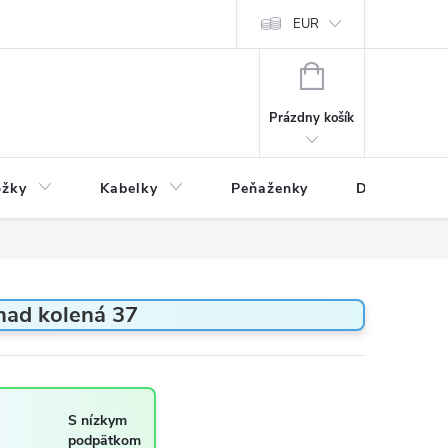
varu
Reklamácia
Podmienky ochrany osobných údajov
EUR
NÁKUPNÝ
KOŠÍK
Prázdny košík
ožky
Kabelky
Peňaženky
Drogéria
ad kolená 37
S nízkym
podpätkom