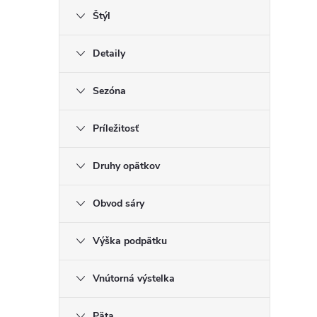
Štýl
Detaily
Sezóna
Príležitosť
Druhy opätkov
Obvod sáry
Výška podpätku
Vnútorná výstelka
Päta