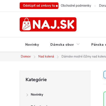
Prejsť
Odstúpiť od zmluvy tu
Obchodné podmienky
Doru
na
obsah
Novinky
Dámska obuv
Pánska 
Domov
Nad kolená
Dámske modré čižmy nad kolen
B
Preskočiť
Kategórie
o
kategórie
č
n
Novinky
ý
p