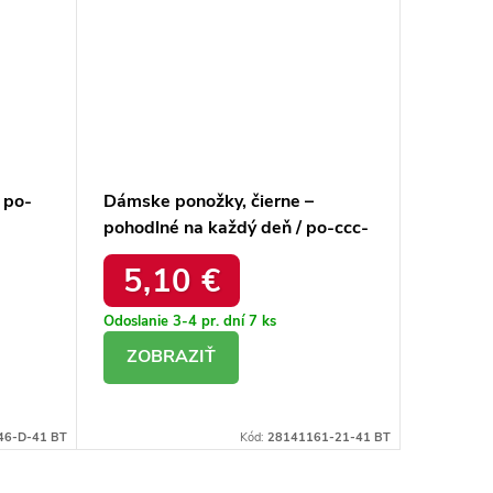
 po-
Dámske ponožky, čierne –
Sivé te
pohodlné na každý deň / po-ccc-
tmavom
02-sk.41161
BSP6-3
5,10 €
4,
Odoslanie 3-4 pr. dní
7 ks
Odoslanie
DETAIL
DE
46-D-41 BT
Kód:
28141161-21-41 BT