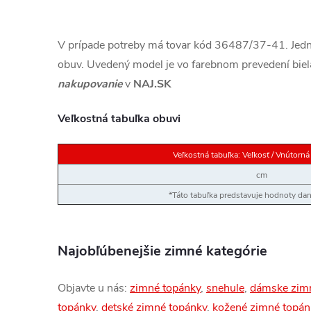
V prípade potreby má tovar kód 36487/37-41. Jedná
obuv. Uvedený model je vo farebnom prevedení biel
nakupovanie
v
NAJ.SK
Veľkostná tabuľka obuvi
Veľkostná tabuľka: Veľkosť / Vnútorná
cm
*Táto tabuľka predstavuje hodnoty d
Najobľúbenejšie zimné kategórie
Objavte u nás:
zimné topánky
,
snehule
,
dámske zim
topánky
,
detské zimné topánky
,
kožené zimné topán