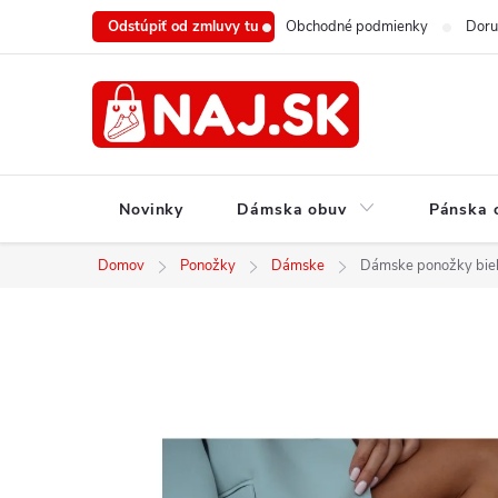
Prejsť
Odstúpiť od zmluvy tu
Obchodné podmienky
Doru
na
obsah
Novinky
Dámska obuv
Pánska 
Domov
Ponožky
Dámske
Dámske ponožky biel