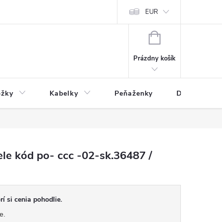
varu
Reklamácia
Podmienky ochrany osobných údajov
EUR
NÁKUPNÝ
KOŠÍK
Prázdny košík
ožky
Kabelky
Peňaženky
Drogéria
le kód po- ccc -02-sk.36487 /
í si cenia pohodlie.
e.