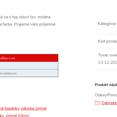
 sa o typ obuvi tzv. módna
Kategórie
:
a farba. Prajeme vám príjemné
Kod produ
Tovar uve
 dĺžka v cm
13.12.20
ané výrobcom
Produkt nájde
Odevy/Pono
Dámske
né topánky
,
pánske zimné
ky
,
zimné čižmy