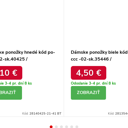
e ponožky hnedé kód po-
Dámske ponožky biele kód
02-sk.40425 /
ccc -02-sk.35446 /
,10 €
4,50 €
ie 3-4 pr. dní
8 ks
Odoslanie 3-4 pr. dní
8 ks
ETAIL
DETAIL
Kód:
28140425-21-41 BT
Kód:
281354