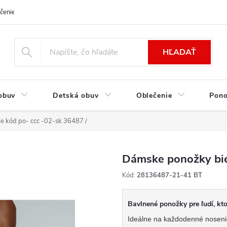
čenie a platba
Kontakt
Moja objednávka
Výmena / Vrátenie to
HĽADAŤ
obuv
Detská obuv
Oblečenie
Pon
e kód po- ccc -02-sk.36487 /
Dámske ponožky bie
Kód:
28136487-21-41 BT
Bavlnené ponožky pre ľudí, ktor
Ideálne na každodenné noseni