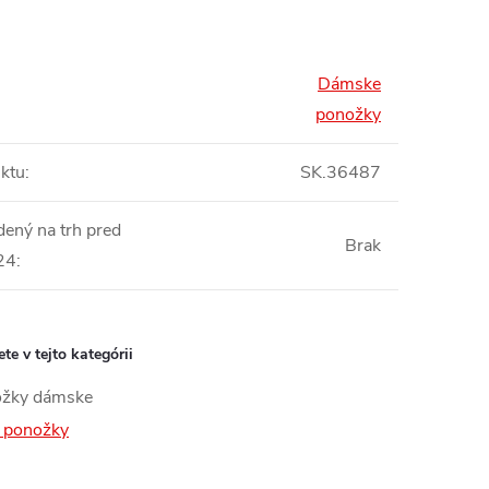
Dámske
ponožky
ktu
:
SK.36487
dený na trh pred
Brak
24
:
te v tejto kategórii
žky dámske
 ponožky