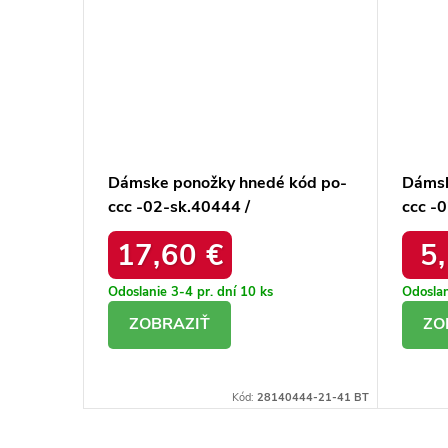
Dámske ponožky hnedé kód po-
Dámsk
 po-ccc-
ccc -02-sk.40444 /
ccc -
17,60 €
5
Odoslanie 3-4 pr. dní
10 ks
Odoslan
DETAIL
D
164-21-41 BT
Kód:
28140444-21-41 BT