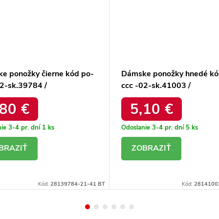
e ponožky čierne kód po-
Dámske ponožky hnedé kó
02-sk.39784 /
ccc -02-sk.41003 /
,80 €
5,10 €
ie 3-4 pr. dní
1 ks
Odoslanie 3-4 pr. dní
5 ks
ETAIL
DETAIL
Kód:
28139784-21-41 BT
Kód:
2814100