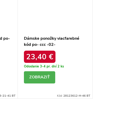
d po-
Dámske ponožky viacfarebné
Dámske 
kód po- ccc -02-
kód po-
sk.23612/geome.gr /
sk.2352
23,40 €
33,
Odoslanie 3-4 pr. dní
2 ks
Odoslanie
DETAIL
DE
3-21-41 BT
Kód:
28123612-H-46 BT