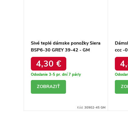
kód po-
Sivé teplé dámske ponožky Siera
Dámsk
BSP6-30 GREY 39-42 - GM
ccc -
4,30 €
4
Odoslanie 3-5 pr. dní
7 pár/y
Odoslan
DETAIL
D
994-21-41 BT
Kód:
30902-45 GM