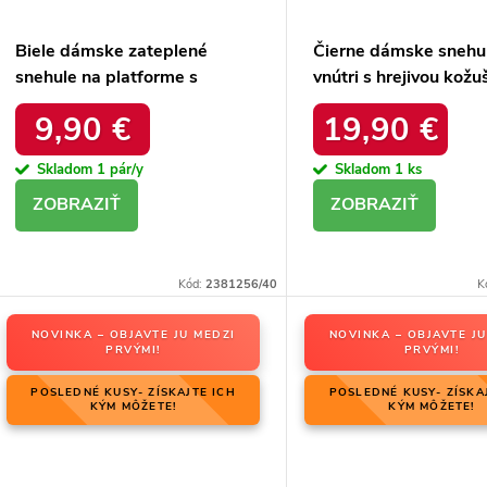
Biele dámske zateplené
Čierne dámske snehu
snehule na platforme s
vnútri s hrejivou kožu
okrúhlou špičkou Inna
zateplené kód 22SN
9,90 €
19,90 €
TX5002 WHITE
BLACK
Skladom
1 pár/y
Skladom
1 ks
DETAIL
DETAIL
Kód:
2381256/40
K
NOVINKA – OBJAVTE JU MEDZI
NOVINKA – OBJAVTE JU
PRVÝMI!
PRVÝMI!
POSLEDNÉ KUSY- ZÍSKAJTE ICH
POSLEDNÉ KUSY- ZÍSKA
KÝM MÔŽETE!
KÝM MÔŽETE!