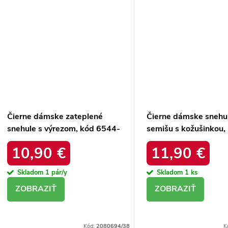
Čierne dámske zateplené
Čierne dámske snehu
snehule s výrezom, kód 6544-
semišu s kožušinkou,
21
platforma, M563 BL
10,90 €
11,90 €
Skladom
1 pár/y
Skladom
1 ks
DETAIL
DETAIL
Kód:
2080694/38
K