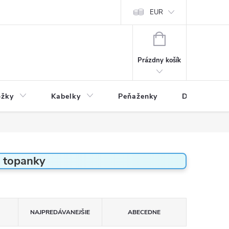
varu
Reklamácia
Podmienky ochrany osobných údajov
EUR
NÁKUPNÝ
KOŠÍK
Prázdny košík
ožky
Kabelky
Peňaženky
Drogéria
 topanky
NAJPREDÁVANEJŠIE
ABECEDNE