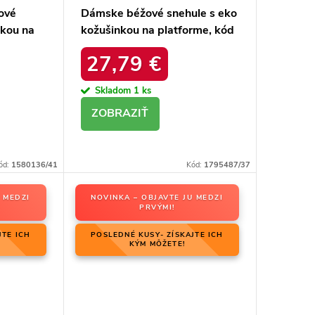
ové
Dámske béžové snehule s eko
nkou na
kožušinkou na platforme, kód
20213-
produktu MM274380 BEŻ
27,79 €
Skladom
1 ks
DETAIL
ód:
1580136/41
Kód:
1795487/37
 MEDZI
NOVINKA – OBJAVTE JU MEDZI
PRVÝMI!
JTE ICH
POSLEDNÉ KUSY- ZÍSKAJTE ICH
KÝM MÔŽETE!