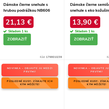
Dámske čierne snehule s
Dámske čierne semiš
hrubou podrážkou NB606
snehule s eko kožuši
BLACK
zimu, kód produktu 
21,13 €
13,90 €
4A BLACK
Skladom
1 ks
Skladom
1 ks
DETAIL
DETAIL
Kód:
1798010/39
K
NOVINKA – OBJAVTE JU MEDZI
NOVINKA – OBJAVTE JU
PRVÝMI!
PRVÝMI!
POSLEDNÉ KUSY- ZÍSKAJTE ICH
POSLEDNÉ KUSY- ZÍSKA
KÝM MÔŽETE!
KÝM MÔŽETE!