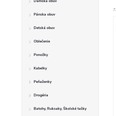
Dámska obuv
a
e
7
n
n
Pánska obuv
e
i
ý
l
Detská obuv
e
i
Oblečenie
r
s
o
Ponožky
r
u
o
Kabelky
k
t
u
Peňaženky
o
k
v
t
Drogéria
o
Batohy, Ruksaky, Školské tašky
v