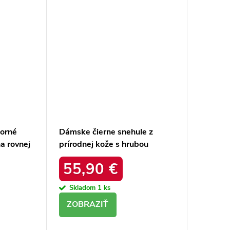
borné
Dámske čierne snehule z
a rovnej
prírodnej kože s hrubou
ktu 23-
podrážkou a zateplením, kód
55,90 €
produktu OO274A206
Skladom
1 ks
DETAIL