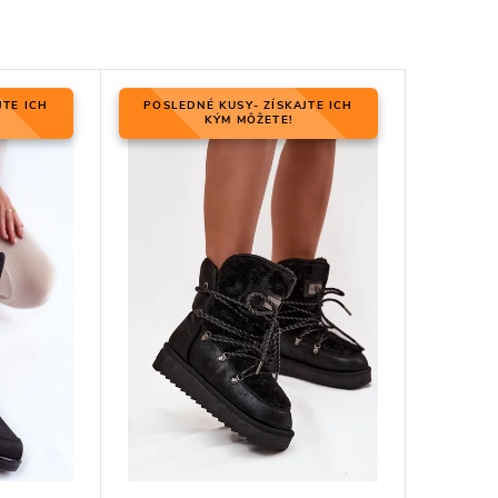
JTE ICH
POSLEDNÉ KUSY- ZÍSKAJTE ICH
KÝM MÔŽETE!