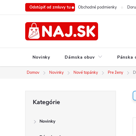
Prejsť
Odstúpiť od zmluvy tu
Obchodné podmienky
Doru
na
obsah
Novinky
Dámska obuv
Pánska 
Domov
Novinky
Nové topánky
Pre ženy
D
B
Preskočiť
Kategórie
o
kategórie
č
n
Novinky
ý
a
p