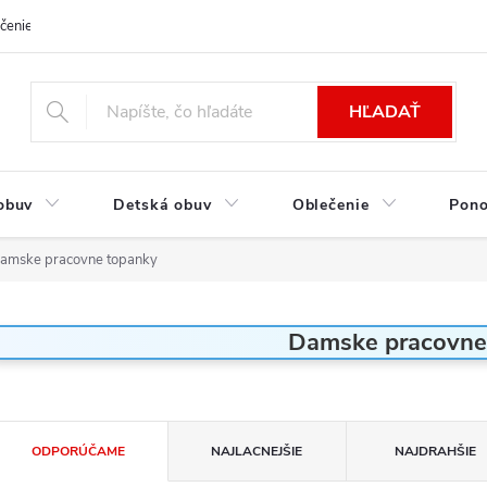
čenie a platba
Kontakt
Moja objednávka
Výmena / Vrátenie to
HĽADAŤ
obuv
Detská obuv
Oblečenie
Pon
amske pracovne topanky
Damske pracovne
R
ODPORÚČAME
NAJLACNEJŠIE
NAJDRAHŠIE