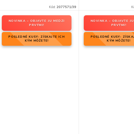
Kód:
2077571/39
K
NOVINKA – OBJAVTE JU MEDZI
NOVINKA – OBJAVTE JU
PRVÝMI!
PRVÝMI!
POSLEDNÉ KUSY- ZÍSKAJTE ICH
POSLEDNÉ KUSY- ZÍSKA
KÝM MÔŽETE!
KÝM MÔŽETE!