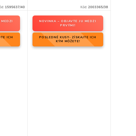
ód:
1595637/40
Kód:
2003365/38
 MEDZI
NOVINKA – OBJAVTE JU MEDZI
PRVÝMI!
JTE ICH
POSLEDNÉ KUSY- ZÍSKAJTE ICH
KÝM MÔŽETE!