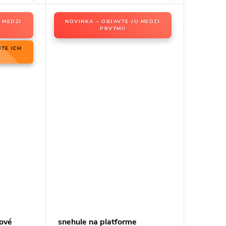
 MEDZI
NOVINKA – OBJAVTE JU MEDZI
PRVÝMI!
JTE ICH
ové
snehule na platforme