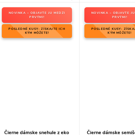
NOVINKA – OBJAVTE JU MEDZI
NOVINKA – OBJAVTE JU
PRVÝMI!
PRVÝMI!
POSLEDNÉ KUSY- ZÍSKAJTE ICH
POSLEDNÉ KUSY- ZÍSKA
KÝM MÔŽETE!
KÝM MÔŽETE!
Čierne dámske snehule z eko
Čierne dámske semiš