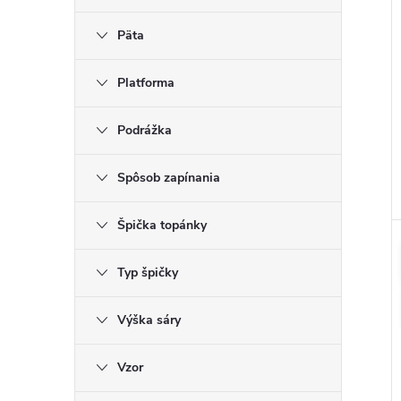
Päta
Platforma
Podrážka
Spôsob zapínania
Špička topánky
Typ špičky
Výška sáry
Vzor