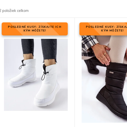
d
2
položiek celkom
V
POSLEDNÉ KUSY- ZÍSKAJTE ICH
POSLEDNÉ KUSY- ZÍSKA
KÝM MÔŽETE!
KÝM MÔŽETE!
p
p
p
d
d