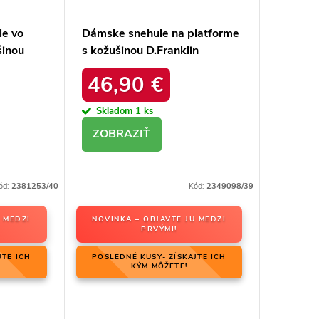
le vo
Dámske snehule na platforme
šinou
s kožušinou D.Franklin
26-5028
DFSH37005 Čierne
46,90 €
Skladom
1 ks
DETAIL
ód:
2381253/40
Kód:
2349098/39
 MEDZI
NOVINKA – OBJAVTE JU MEDZI
PRVÝMI!
JTE ICH
POSLEDNÉ KUSY- ZÍSKAJTE ICH
KÝM MÔŽETE!