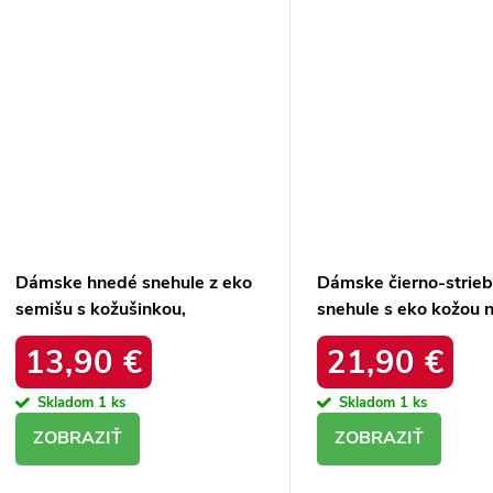
Dámske hnedé snehule z eko
Dámske čierno-strie
semišu s kožušinkou,
snehule s eko kožou n
platforma – 20219-4K
podrážke, kód produ
13,90 €
21,90 €
LEOPARD
34586 SREBRNY
Skladom
1 ks
Skladom
1 ks
DETAIL
DETAIL