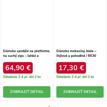
Dámske sandále na platforme,
Dámske mokasíny, biele –
na suchý zips – ľahké a
štýlové a pohodlné / RE30
pohodlné / L4494-25/00-1
WHITE
ZŁOTY
64,90 €
17,30 €
Odoslanie 3-4 pr. dní
2 ks
Odoslanie 3-4 pr. dní
1 ks
DETAIL
DETAIL