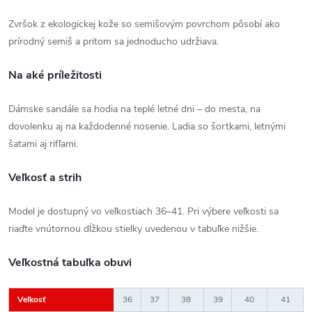
Zvršok z ekologickej kože so semišovým povrchom pôsobí ako
prírodný semiš a pritom sa jednoducho udržiava.
Na aké príležitosti
Dámske sandále sa hodia na teplé letné dni – do mesta, na
dovolenku aj na každodenné nosenie. Ladia so šortkami, letnými
šatami aj rifľami.
Veľkosť a strih
Model je dostupný vo veľkostiach 36–41. Pri výbere veľkosti sa
riaďte vnútornou dĺžkou stielky uvedenou v tabuľke nižšie.
Veľkostná tabuľka obuvi
Veľkosť
36
37
38
39
40
41