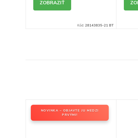
DETAIL
D
8115953-B BT
Kód:
28143835-21 BT
NOVINKA – OBJAVTE JU MEDZI
PRVÝMI!