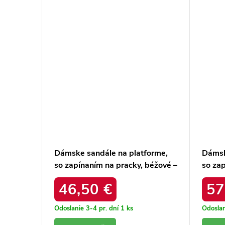
e čierne
Dámske sandále na platforme,
Dámsk
LACK
so zapínaním na pracky, béžové –
so za
ľahké a pohodlné /
ľahké 
46,50 €
57
20261076.99q
2026
Odoslanie 3-4 pr. dní
1 ks
Odoslan