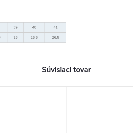
39
40
41
5
25
25,5
26,5
Súvisiaci tovar