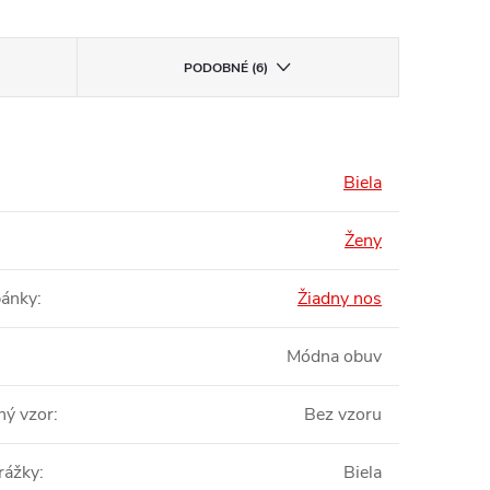
PODOBNÉ (6)
Biela
Ženy
pánky
:
Žiadny nos
Módna obuv
ný vzor
:
Bez vzoru
rážky
:
Biela