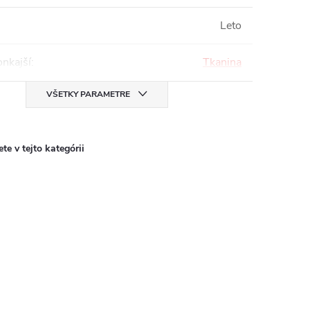
Leto
onkajší
:
Tkanina
VŠETKY PARAMETRE
te v tejto kategórii