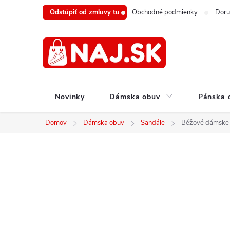
Prejsť
Odstúpiť od zmluvy tu
Obchodné podmienky
Doru
na
obsah
Novinky
Dámska obuv
Pánska 
Domov
Dámska obuv
Sandále
Béžové dámske