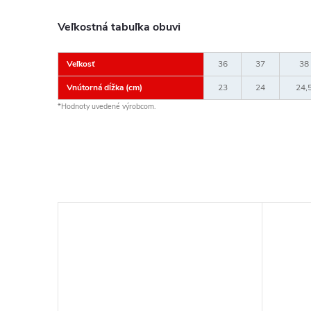
Veľkostná tabuľka obuvi
Veľkosť
36
37
38
Vnútorná dĺžka (cm)
23
24
24,
*Hodnoty uvedené výrobcom.