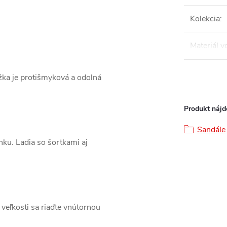
Kolekcia
:
Materiál v
žka je protišmyková a odolná
Produkt nájde
Sandále
nku. Ladia so šortkami aj
veľkosti sa riaďte vnútornou