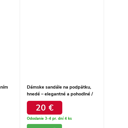
aním
Dámske sandále na podpätku,
Dámske 
hnedé – elegantné a pohodlné /
čierne –
OWN-
YT-99 BROWN
55-A73
20 €
2
Odoslanie 3-4 pr. dní
4 ks
Odoslanie