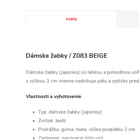
POPIS
Dámske žabky / Z083 BEIGE
Dámske žabky (japonky) sú ľahkou a pohodlnou voľb
s výškou 3 cm mierne nadvihuje pätu a opticky pred
Vlastnosti a vyhotovenie
Typ: dámske žabky (japonky)
Zvršok: textil
Podrážka: guma, biela, výška podpätku 3 cm
Zapínanie: nazúvacie (slip-on)