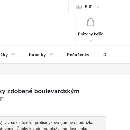
varu
Reklamácia
Podmienky ochrany osobných údajov
EUR
NÁKUPNÝ
KOŠÍK
Prázdny košík
ožky
Kabelky
Peňaženky
Drogéria
ky zdobené boulevardským
GE
. Zvršok z textilu, protišmyková gumová podrážka,
tovenie. Žabky k vode, na pláž aj na dovolenku.