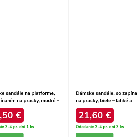
e sandále na platforme,
Dámske sandále, so zapín
pínaním na pracky, modré –
na pracky, biele – ľahké a
a pohodlné /
pohodlné / KV51-022 BR
,50 €
21,60 €
1086.29y
WHT
ie 3-4 pr. dní
1 ks
Odoslanie 3-4 pr. dní
3 ks