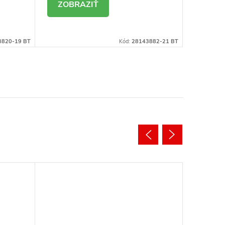
DETAIL
DE
3820-19 BT
Kód:
28143882-21 BT