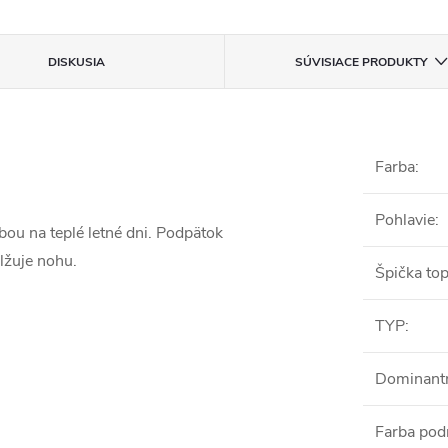
DISKUSIA
SÚVISIACE PRODUKTY
Farba
:
Pohlavie
:
ou na teplé letné dni. Podpätok
lžuje nohu.
Špička to
TYP
:
Dominant
Farba pod