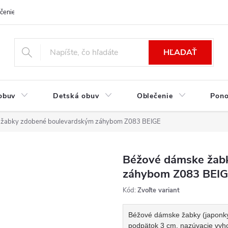
čenie a platba
Kontakt
Moja objednávka
Výmena / Vrátenie to
HĽADAŤ
obuv
Detská obuv
Oblečenie
Pon
 žabky zdobené boulevardským záhybom Z083 BEIGE
Béžové dámske žab
záhybom Z083 BEI
Kód:
Zvoľte variant
Béžové dámske žabky (japonky)
podpätok 3 cm, nazúvacie vyho