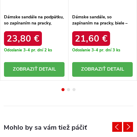
Dámske sandále na podpätku,
Dámske sandále, so
so zapínaním na pracky,
zapínaním na pracky, biele –
modré – elegantné a pohodlné
ľahké a pohodlné / KV51-022
/ LOLA5322 BLUE
BROWN-WHT
23,80 €
21,60 €
Odoslanie 3-4 pr. dní
2 ks
Odoslanie 3-4 pr. dní
3 ks
DETAIL
DETAIL