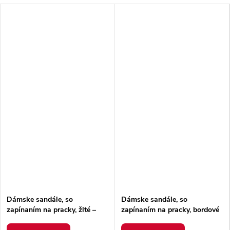
Dámske sandále, so
Dámske sandále, so
zapínaním na pracky, žlté –
zapínaním na pracky, bordové
ľahké a pohodlné / 8098
– ľahké a pohodlné / 8098