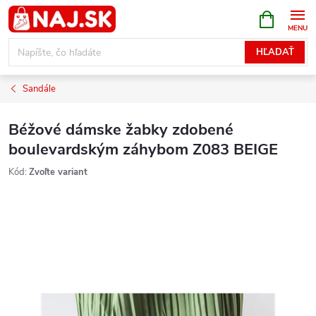
Prejsť
NÁKUPN
KOŠÍK
na
obsah
HĽADAŤ
Sandále
Béžové dámske žabky zdobené
boulevardským záhybom Z083 BEIGE
Kód:
Zvoľte variant