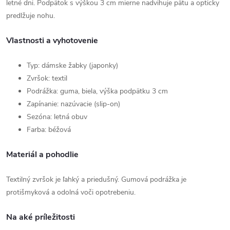
letné dni. Podpätok s výškou 3 cm mierne nadvihuje pätu a opticky
predlžuje nohu.
Vlastnosti a vyhotovenie
Typ: dámske žabky (japonky)
Zvršok: textil
Podrážka: guma, biela, výška podpätku 3 cm
Zapínanie: nazúvacie (slip-on)
Sezóna: letná obuv
Farba: béžová
Materiál a pohodlie
Textilný zvršok je ľahký a priedušný. Gumová podrážka je
protišmyková a odolná voči opotrebeniu.
Na aké príležitosti