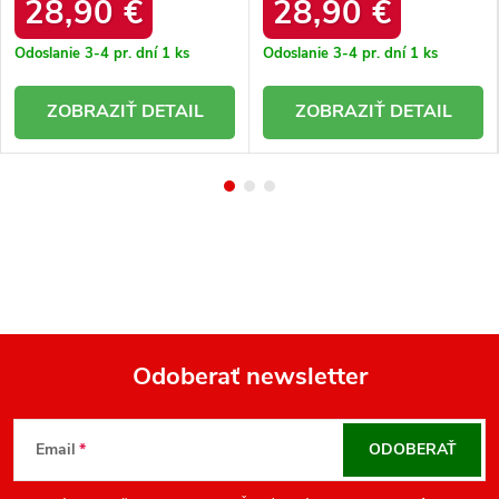
YELLOW
WINE
28,90 €
28,90 €
Odoslanie 3-4 pr. dní
1 ks
Odoslanie 3-4 pr. dní
1 ks
DETAIL
DETAIL
Odoberať newsletter
Z
á
Email
ODOBERAŤ
p