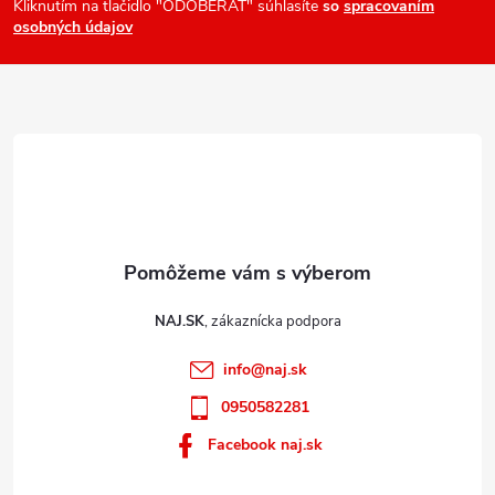
ä
Kliknutím na tlačidlo "ODOBERAŤ" súhlasíte
so
spracovaním
osobných údajov
t
i
e
NAJ.SK
info
@
naj.sk
0950582281
Facebook naj.sk