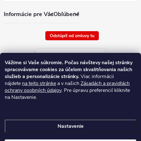
Informácie pre Vás
Obľúbené
Odstúpiť od zmluvy tu
Aktuálne ceny tovaru
Vážime si Vaše súkromie.
Počas návštevy našej stránky
platné od : 7/8/2026
spracovávame cookies za účelom skvalitňovania našich
služieb a personalizácie stránky.
Viac informácii
nájdete
na tejto stránke
a v našich
Zásadách a pravidlách
ochrany osobných údajov
. Pre úpravu preferencií kliknite
na Nastavenie.
Nastavenie
Copyright 2026
NAJ.SK
. Všetky práva vyhradené.