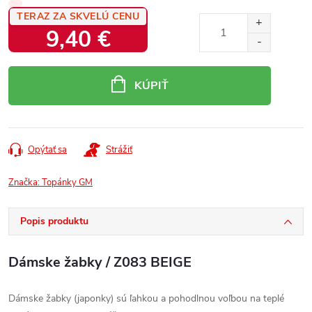
TERAZ ZA SKVELÚ CENU
9,40 €
Jednotková
cena:
KÚPIŤ
Opýtať sa
Strážiť
Značka:
Topánky GM
Popis produktu
Dámske žabky / Z083 BEIGE
Dámske žabky (japonky) sú ľahkou a pohodlnou voľbou na teplé