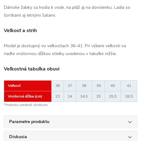
Dámske žabky sa hodia k vode, na pláž aj na dovolenku. Ladia so
šortkami aj letnými šatami.
Veľkosť a strih
Model je dostupný vo veľkostiach 36–41. Pri výbere veľkosti sa
riaďte vnútornou dĺžkou stielky uvedenou v tabuľke nižšie.
Veľkostná tabuľka obuvi
Veľkosť
36
37
38
39
40
41
Vnútorná dĺžka (cm)
23
24
24,5
25
25,5
26,5
*Hodnoty uvedené výrobcom.
Parametre produktu
Diskusia