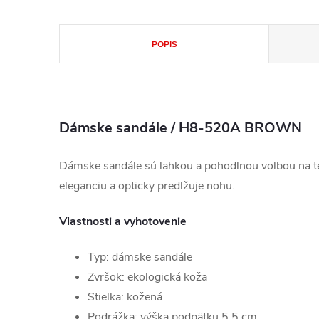
POPIS
Dámske sandále / H8-520A BROWN
Dámske sandále sú ľahkou a pohodlnou voľbou na te
eleganciu a opticky predlžuje nohu.
Vlastnosti a vyhotovenie
Typ: dámske sandále
Zvršok: ekologická koža
Stielka: kožená
Podrážka: výška podpätku 5,5 cm