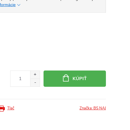
nformácie
KÚPIŤ
Tlač
Značka:
BS NAJ