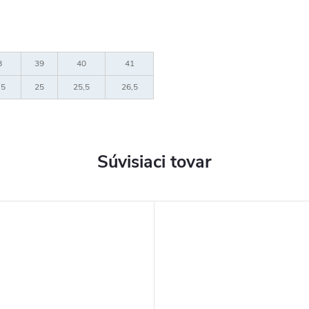
8
39
40
41
,5
25
25,5
26,5
Súvisiaci tovar