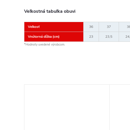
Veľkostná tabuľka obuvi
Veľkosť
36
37
3
Vnútorná dĺžka (cm)
23
23,5
24
*Hodnoty uvedené výrobcom.
EDZI