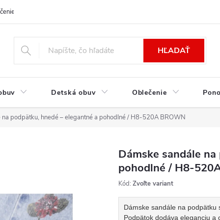
čenie a platba
Kontakt
Moja objednávka
Výmena / Vrátenie to
HĽADAŤ
obuv
Detská obuv
Oblečenie
Pon
 na podpätku, hnedé – elegantné a pohodlné / H8-520A BROWN
Dámske sandále na 
pohodlné / H8-52
Kód:
Zvoľte variant
Dámske sandále na podpätku sú
Podpätok dodáva eleganciu a op