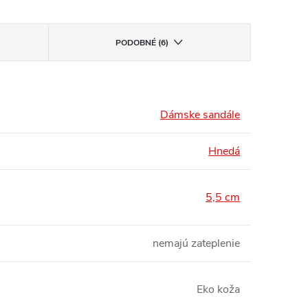
PODOBNÉ (6)
Dámske sandále
Hnedá
5,5 cm
nemajú zateplenie
Eko koža