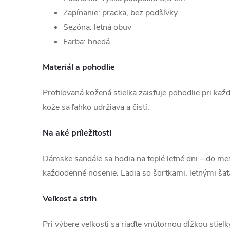
Zapínanie: pracka, bez podšívky
Sezóna: letná obuv
Farba: hnedá
Materiál a pohodlie
Profilovaná kožená stielka zaisťuje pohodlie pri ka
kože sa ľahko udržiava a čistí.
Na aké príležitosti
Dámske sandále sa hodia na teplé letné dni – do mes
každodenné nosenie. Ladia so šortkami, letnými šata
Veľkosť a strih
Pri výbere veľkosti sa riaďte vnútornou dĺžkou stiel