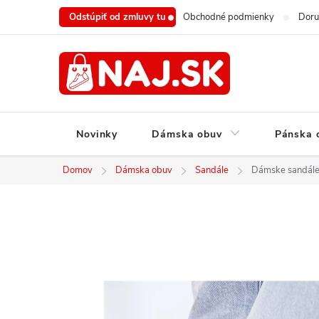
Prejsť
Odstúpiť od zmluvy tu
Obchodné podmienky
Doru
na
obsah
Novinky
Dámska obuv
Pánska 
Domov
Dámska obuv
Sandále
Dámske sandále