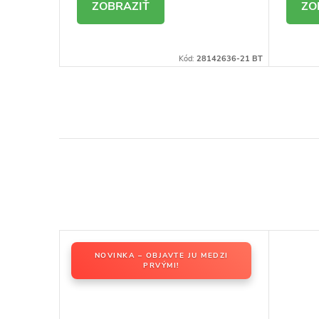
DETAIL
D
144096-19 BT
Kód:
28142636-21 BT
NOVINKA – OBJAVTE JU MEDZI
PRVÝMI!