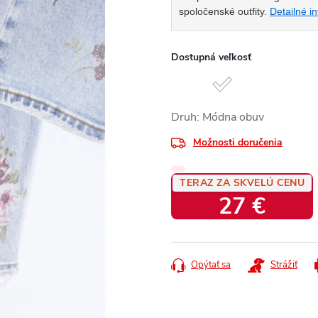
spoločenské outfity.
Detailné i
Dostupná veľkosť
Druh: Módna obuv
Možnosti doručenia
TERAZ ZA SKVELÚ CENU
27 €
Jednotková
cena:
Opýtať sa
Strážiť