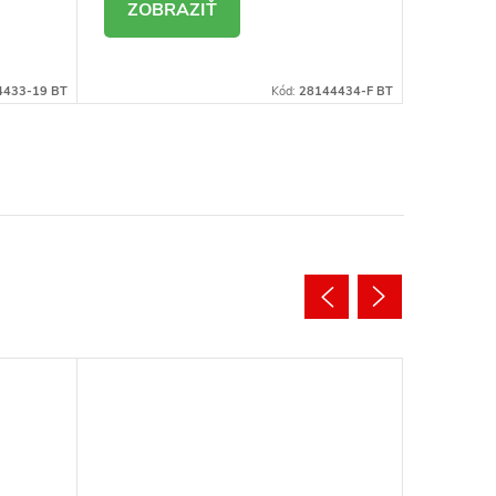
DETAIL
DE
4433-19 BT
Kód:
28144434-F BT