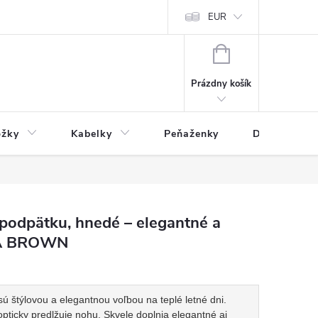
varu
Reklamácia
Podmienky ochrany osobných údajov
EUR
NÁKUPNÝ
KOŠÍK
Prázdny košík
ožky
Kabelky
Peňaženky
Drogéria
podpätku, hnedé – elegantné a
0A BROWN
 štýlovou a elegantnou voľbou na teplé letné dni.
ticky predlžuje nohu. Skvele doplnia elegantné aj