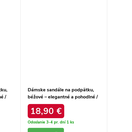
ku,
Dámske sandále na podpätku,
Dámske 
é /
béžové – elegantné a pohodlné /
so zapí
SG-908-2 BEIGE
elegant
18,90 €
70,
BEŻ SA
Odoslanie 3-4 pr. dní
1 ks
Odoslanie