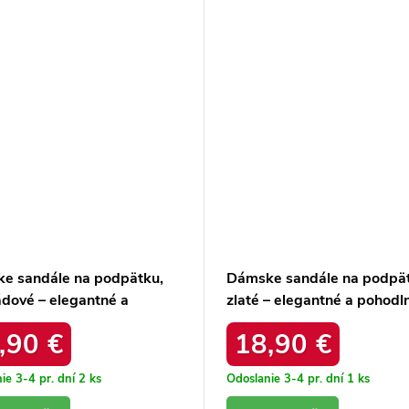
e sandále na podpätku,
Dámske sandále na podpät
ádové – elegantné a
zlaté – elegantné a pohodln
lné / 40523 ZAMSZ
SG-908-3 GOLDEN
,90 €
18,90 €
OLADA
ie 3-4 pr. dní
2 ks
Odoslanie 3-4 pr. dní
1 ks