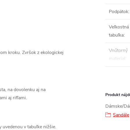
Podpätok
:
Veľkostná
tabuľka
:
Vnútorný
ždom kroku. Zvršok z ekologickej
material
:
ta, na dovolenku aj na
Produkt nájde
mi aj rifľami.
Dámske/Dá
Sandále
ky uvedenou v tabuľke nižšie.