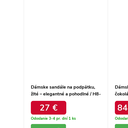
orme,
Dámske sandále na podpätku,
Dámsk
pohodlné
žlté – elegantné a pohodlné / H8-
čokol
520A YELLOW
pohod
27 €
84
CZEK
Odoslanie 3-4 pr. dní
1 ks
Odoslan