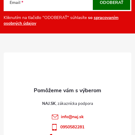
á
Email
ODOBERAŤ
p
ä
Kliknutím na tlačidlo "ODOBERAŤ" súhlasíte
so
spracovaním
osobných údajov
t
i
e
NAJ.SK
info
@
naj.sk
0950582281