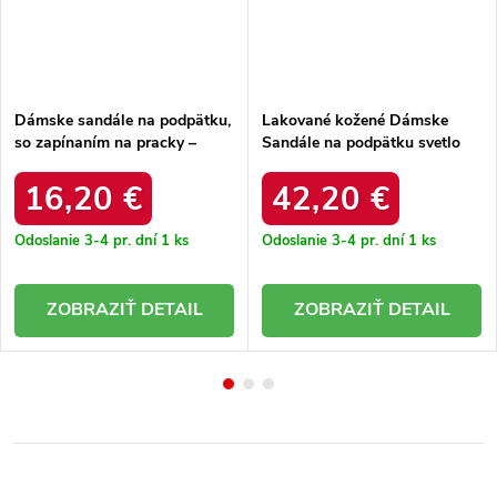
Dámske sandále na podpätku,
Lakované kožené Dámske
so zapínaním na pracky –
Sandále na podpätku svetlo
elegantné a pohodlné / M370
béžove vinceza 66621 / 66621
JEANS
BEŻOWY SKÓRA
16,20 €
42,20 €
Odoslanie 3-4 pr. dní
1 ks
Odoslanie 3-4 pr. dní
1 ks
DETAIL
DETAIL