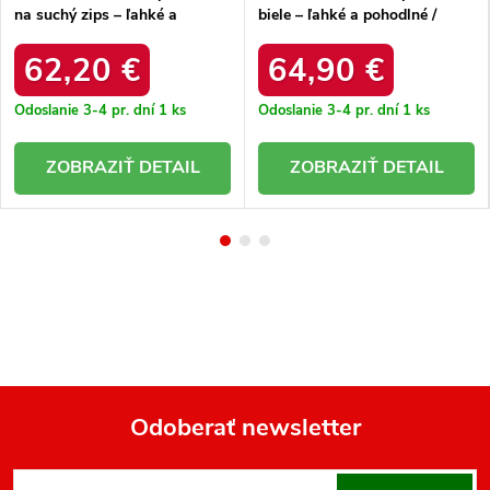
na suchý zips – ľahké a
biele – ľahké a pohodlné /
pohodlné / L7067-04/00-1 BEŻ
L4495-32/00-1 BIAŁY+ZŁ
MIEDZ
62,20 €
64,90 €
Odoslanie 3-4 pr. dní
1 ks
Odoslanie 3-4 pr. dní
1 ks
DETAIL
DETAIL
Odoberať newsletter
Z