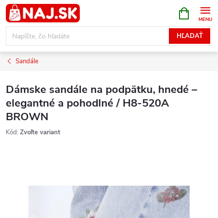
Prejsť
NÁKUPN
KOŠÍK
na
obsah
HĽADAŤ
Sandále
Dámske sandále na podpätku, hnedé –
elegantné a pohodlné / H8-520A
BROWN
Kód:
Zvoľte variant