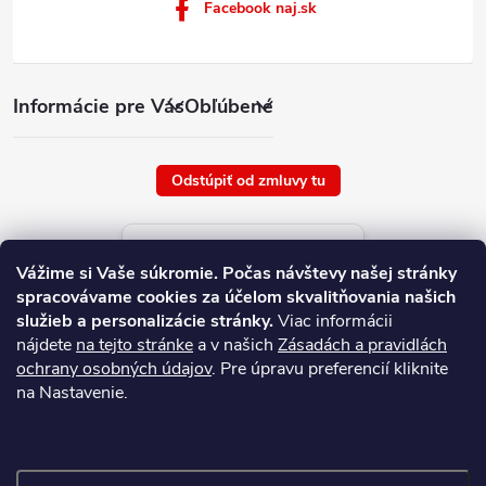
Facebook naj.sk
Informácie pre Vás
Obľúbené
Odstúpiť od zmluvy tu
Aktuálne ceny tovaru
Vážime si Vaše súkromie.
Počas návštevy našej stránky
platné od : 6/8/2026
spracovávame cookies za účelom skvalitňovania našich
služieb a personalizácie stránky.
Viac informácii
nájdete
na tejto stránke
a v našich
Zásadách a pravidlách
ochrany osobných údajov
. Pre úpravu preferencií kliknite
na Nastavenie.