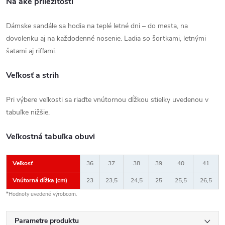
Na aké príležitosti
Dámske sandále sa hodia na teplé letné dni – do mesta, na
dovolenku aj na každodenné nosenie. Ladia so šortkami, letnými
šatami aj rifľami.
Veľkosť a strih
Pri výbere veľkosti sa riaďte vnútornou dĺžkou stielky uvedenou v
tabuľke nižšie.
Veľkostná tabuľka obuvi
Veľkosť
36
37
38
39
40
41
Vnútorná dĺžka (cm)
23
23,5
24,5
25
25,5
26,5
*Hodnoty uvedené výrobcom.
Parametre produktu