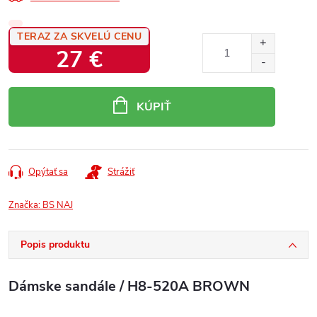
TERAZ ZA SKVELÚ CENU
27 €
Jednotková
cena:
KÚPIŤ
Opýtať sa
Strážiť
Značka:
BS NAJ
Popis produktu
Dámske sandále / H8-520A BROWN