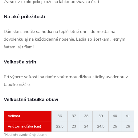
Zvršok z ekologickej kože sa ľahko udržiava a čistí.
Na aké príležitosti
Dámske sandále sa hodia na teplé letné dni – do mesta, na
dovolenku aj na každodenné nosenie. Ladia so šortkami, letnými
šatami aj rifľami.
Veľkosť a strih
Pri výbere veľkosti sa riaďte vnútornou dĺžkou stielky uvedenou v
tabuľke nižšie.
Veľkostná tabuľka obuvi
Veľkosť
36
37
38
39
40
41
Vnútorná dĺžka (cm)
22,5
23
24
24,5
25
26
*Hodnoty uvedené výrobcom.