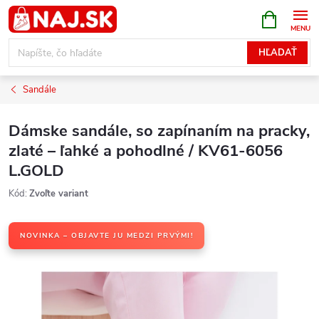
Prejsť
NÁKUPN
KOŠÍK
na
obsah
HĽADAŤ
Sandále
Dámske sandále, so zapínaním na pracky,
zlaté – ľahké a pohodlné / KV61-6056
L.GOLD
Kód:
Zvoľte variant
NOVINKA – OBJAVTE JU MEDZI PRVÝMI!