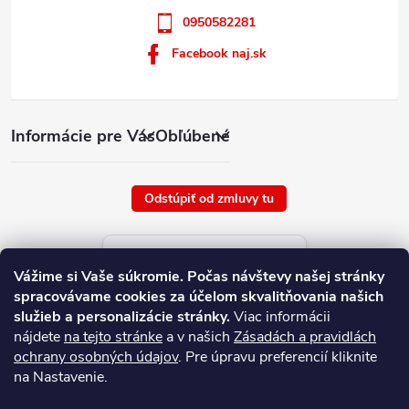
0950582281
Facebook naj.sk
Informácie pre Vás
Obľúbené
Odstúpiť od zmluvy tu
Aktuálne ceny tovaru
Vážime si Vaše súkromie.
Počas návštevy našej stránky
platné od : 6/8/2026
spracovávame cookies za účelom skvalitňovania našich
služieb a personalizácie stránky.
Viac informácii
nájdete
na tejto stránke
a v našich
Zásadách a pravidlách
ochrany osobných údajov
. Pre úpravu preferencií kliknite
na Nastavenie.