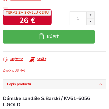
TERAZ ZA SKVELÚ CENU
26 €
Jednotková
cena:
KÚPIŤ
Opýtať sa
Strážiť
Značka:
BS NAJ
Popis produktu
Dámske sandále S.Barski / KV61-6056
L.GOLD