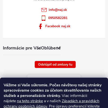
info
@
naj.sk
0950582281
Facebook naj.sk
Informácie pre Vás
Obľúbené
Odstúpiť od zmluvy tu
Aktuálne ceny tovaru
Vážime si Vaše súkromie.
Počas návštevy našej stránky
platné od : 8/8/2026
spracovávame cookies za účelom skvalitňovania našich
služieb a personalizácie stránky.
Viac informácii
nájdete
na tejto stránke
a v našich
Zásadách a pravidlách
ochrany osobných údajov
. Pre úpravu preferencií kliknite