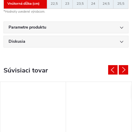
Vnútorná dĺžka (cm)
22,5
23
23,5
24
24,5
25,5
*Hodnoty uvedené výrobcom.
Parametre produktu
Diskusia
Súvisiaci tovar