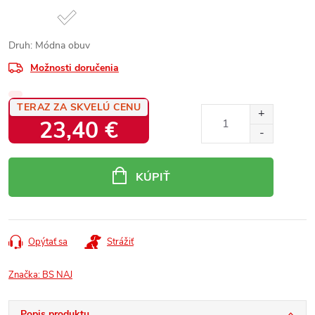
Druh: Módna obuv
Možnosti doručenia
TERAZ ZA SKVELÚ CENU
23,40 €
Jednotková
cena:
KÚPIŤ
Opýtať sa
Strážiť
Značka:
BS NAJ
Popis produktu