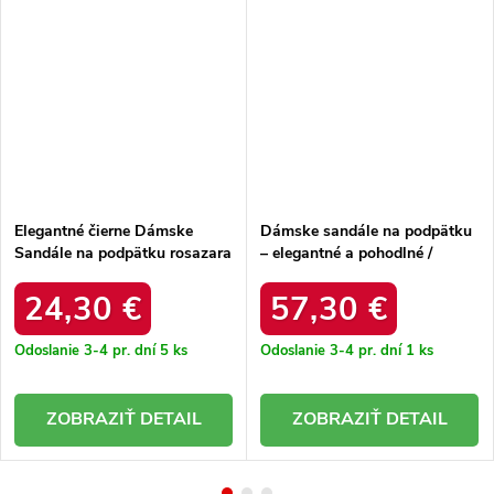
Elegantné čierne Dámske
Dámske sandále na podpätku
Sandále na podpätku rosazara
– elegantné a pohodlné /
/ 24SD35-6815 BLACK
P7539-18/00-1 POM+RUDY
24,30 €
57,30 €
Odoslanie 3-4 pr. dní
5 ks
Odoslanie 3-4 pr. dní
1 ks
DETAIL
DETAIL