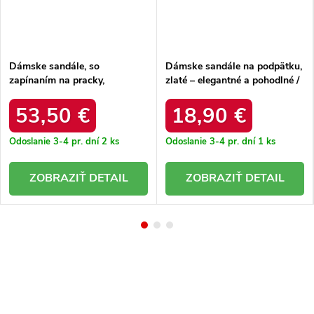
Dámske sandále, so
Dámske sandále na podpätku,
zapínaním na pracky,
zlaté – elegantné a pohodlné /
čokoládové – ľahké a pohodlné
SG-908-3 GOLDEN
/ tt274249
53,50 €
18,90 €
Odoslanie 3-4 pr. dní
2 ks
Odoslanie 3-4 pr. dní
1 ks
DETAIL
DETAIL