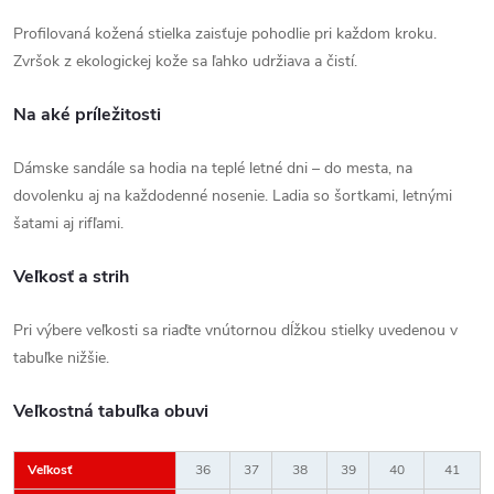
Profilovaná kožená stielka zaisťuje pohodlie pri každom kroku.
Zvršok z ekologickej kože sa ľahko udržiava a čistí.
Na aké príležitosti
Dámske sandále sa hodia na teplé letné dni – do mesta, na
dovolenku aj na každodenné nosenie. Ladia so šortkami, letnými
šatami aj rifľami.
Veľkosť a strih
Pri výbere veľkosti sa riaďte vnútornou dĺžkou stielky uvedenou v
tabuľke nižšie.
Veľkostná tabuľka obuvi
Veľkosť
36
37
38
39
40
41