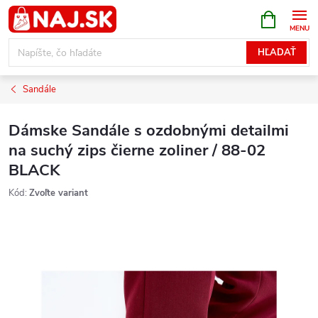
Prejsť
NÁKUPN
KOŠÍK
na
obsah
HĽADAŤ
Sandále
Dámske Sandále s ozdobnými detailmi
na suchý zips čierne zoliner / 88-02
BLACK
Kód:
Zvoľte variant