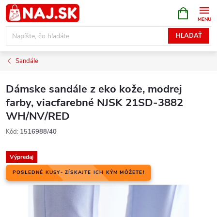
Prejsť
NÁKUPN
KOŠÍK
na
obsah
HĽADAŤ
Sandále
Dámske sandále z eko kože, modrej
farby, viacfarebné NJSK 21SD-3882
WH/NV/RED
Kód:
1516988/40
Výpredaj
POSLEDNÉ KUSY- ZÍSKAJTE ICH KÝM MÔŽETE!