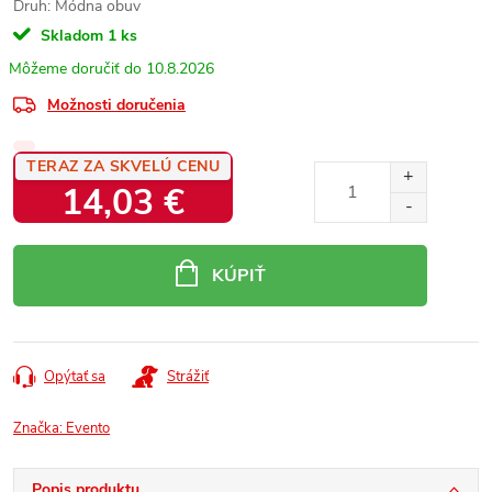
Druh: Módna obuv
Skladom
1 ks
10.8.2026
Možnosti doručenia
TERAZ ZA SKVELÚ CENU
14,03 €
Jednotková
cena:
KÚPIŤ
Opýtať sa
Strážiť
Značka:
Evento
Popis produktu