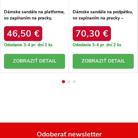
Dámske sandále na platforme,
Dámske sandále na podpätku,
so zapínaním na pracky,
so zapínaním na pracky –
béžové – ľahké a pohodlné /
elegantné a pohodlné / 1120
20261076.38f
ZŁOTY PARISS
46,50 €
70,30 €
Odoslanie 3-4 pr. dní
2 ks
Odoslanie 3-4 pr. dní
2 ks
DETAIL
DETAIL
Odoberať newsletter