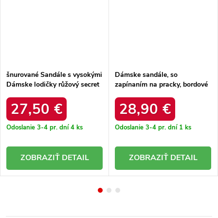
šnurované Sandále s vysokými
Dámske sandále, so
Dámske lodičky růžový secret
zapínaním na pracky, bordové
love / LOLA5023 FUCHSIA
– ľahké a pohodlné / 8098
WINE
27,50 €
28,90 €
Odoslanie 3-4 pr. dní
4 ks
Odoslanie 3-4 pr. dní
1 ks
DETAIL
DETAIL