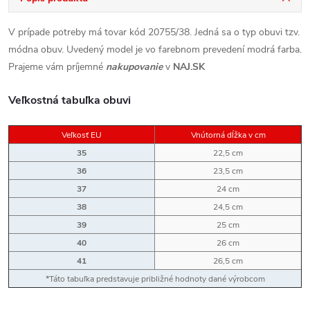
V prípade potreby má tovar kód 20755/38. Jedná sa o typ obuvi tzv.
módna obuv. Uvedený model je vo farebnom prevedení modrá farba.
Prajeme vám príjemné
nakupovanie
v
NAJ.SK
Veľkostná tabuľka obuvi
Veľkosť EU
Vnútorná dĺžka v cm
35
22,5 cm
36
23,5 cm
37
24 cm
38
24,5 cm
39
25 cm
40
26 cm
41
26,5 cm
*Táto tabuľka predstavuje približné hodnoty dané výrobcom