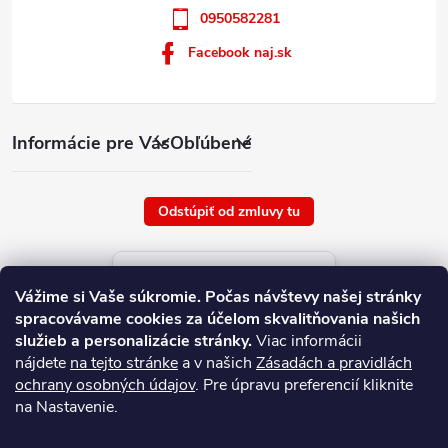
0950582281
Facebook naj.sk
Informácie pre Vás
Obľúbené
Odstúpiť od zmluvy tu
Aktuálne ceny tovaru
Vážime si Vaše súkromie.
Počas návštevy našej stránky
platné od : 6/8/2026
spracovávame cookies za účelom skvalitňovania našich
služieb a personalizácie stránky.
Viac informácii
nájdete
na tejto stránke
a v našich
Zásadách a pravidlách
ochrany osobných údajov
. Pre úpravu preferencií kliknite
na Nastavenie.