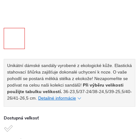
Unikátní dámské sandály vyrobené z ekologické kůže. Elastická
stahovací šňůrka zajišťuje dokonalé uchycení k noze. O vaše
pohodlí se postará měkká stélka z ekokože! Nezapomeňte se
podívat na celou naši kolekci sandálů!
Při výběru velikosti
použijte tabulku velikostí.
36-23,5/37-24/38-24,5/39-25,5/40-
26/41-26,5 cm.
Detailné informácie
Dostupná veľkosť