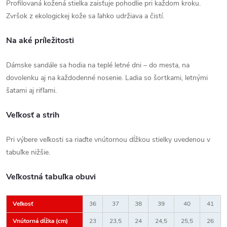
Profilovaná kožená stielka zaisťuje pohodlie pri každom kroku.
Zvršok z ekologickej kože sa ľahko udržiava a čistí.
Na aké príležitosti
Dámske sandále sa hodia na teplé letné dni – do mesta, na
dovolenku aj na každodenné nosenie. Ladia so šortkami, letnými
šatami aj rifľami.
Veľkosť a strih
Pri výbere veľkosti sa riaďte vnútornou dĺžkou stielky uvedenou v
tabuľke nižšie.
Veľkostná tabuľka obuvi
Veľkosť
36
37
38
39
40
41
Vnútorná dĺžka (cm)
23
23,5
24
24,5
25,5
26