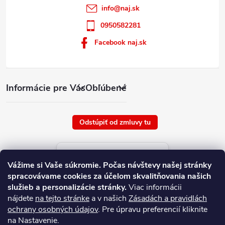
info
@
naj.sk
0950582281
Facebook naj.sk
Informácie pre Vás
Obľúbené
Odstúpiť od zmluvy tu
Aktuálne ceny tovaru
Vážime si Vaše súkromie.
Počas návštevy našej stránky
platné od : 9/8/2026
spracovávame cookies za účelom skvalitňovania našich
služieb a personalizácie stránky.
Viac informácii
nájdete
na tejto stránke
a v našich
Zásadách a pravidlách
ochrany osobných údajov
. Pre úpravu preferencií kliknite
na Nastavenie.