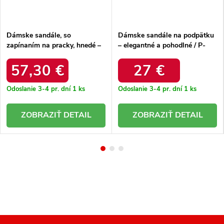
Dámske sandále, so
Dámske sandále na podpätku
zapínaním na pracky, hnedé –
– elegantné a pohodlné / P-
ľahké a pohodlné / H7365-
1526 CHAMPAGNE
07/00-0 ŻÓŁTO-BRĄZ
57,30 €
27 €
Odoslanie 3-4 pr. dní
1 ks
Odoslanie 3-4 pr. dní
1 ks
DETAIL
DETAIL