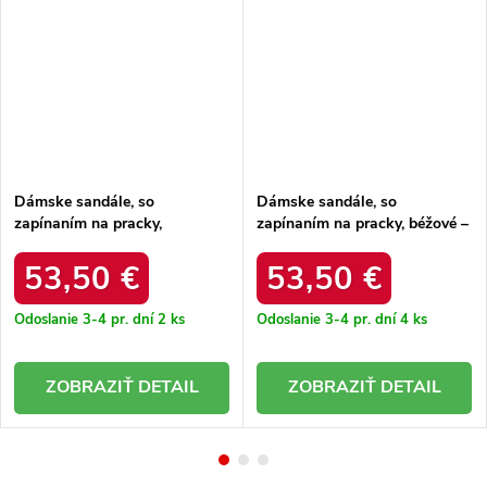
Dámske sandále, so
Dámske sandále, so
zapínaním na pracky,
zapínaním na pracky, béžové –
čokoládové – ľahké a pohodlné
ľahké a pohodlné / tt274542
/ tt274249
53,50 €
53,50 €
Odoslanie 3-4 pr. dní
2 ks
Odoslanie 3-4 pr. dní
4 ks
DETAIL
DETAIL