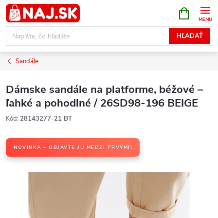
Prejsť
NÁKUPN
KOŠÍK
na
obsah
HĽADAŤ
Sandále
Dámske sandále na platforme, béžové –
ľahké a pohodlné / 26SD98-196 BEIGE
Kód:
28143277-21 BT
NOVINKA – OBJAVTE JU MEDZI PRVÝMI!