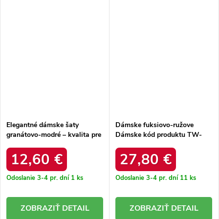
Elegantné dámske šaty
Dámske fuksiovo-ružove
granátovo-modré – kvalita pre
Dámske kód produktu TW-
každodenné nosenie TW-SK-
SK-BI-B001.67P
G-073-I.12
12,60 €
27,80 €
Odoslanie 3-4 pr. dní
1 ks
Odoslanie 3-4 pr. dní
11 ks
DETAIL
DETAIL