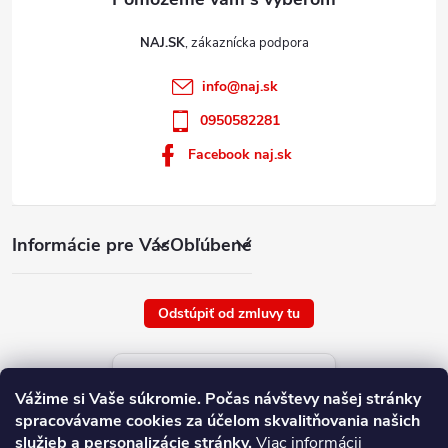
NAJ.SK
info
@
naj.sk
0950582281
Facebook naj.sk
Informácie pre Vás
Obľúbené
Odstúpiť od zmluvy tu
Aktuálne ceny tovaru
Vážime si Vaše súkromie.
Počas návštevy našej stránky
platné od : 6/8/2026
spracovávame cookies za účelom skvalitňovania našich
služieb a personalizácie stránky.
Viac informácii