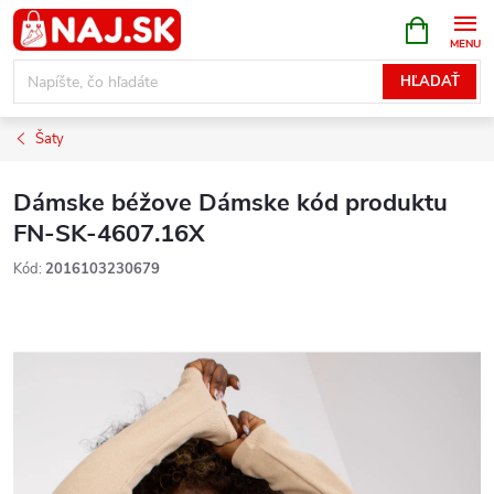
Prejsť
NÁKUPN
KOŠÍK
na
obsah
HĽADAŤ
Šaty
Dámske béžove Dámske kód produktu
FN-SK-4607.16X
Kód:
2016103230679