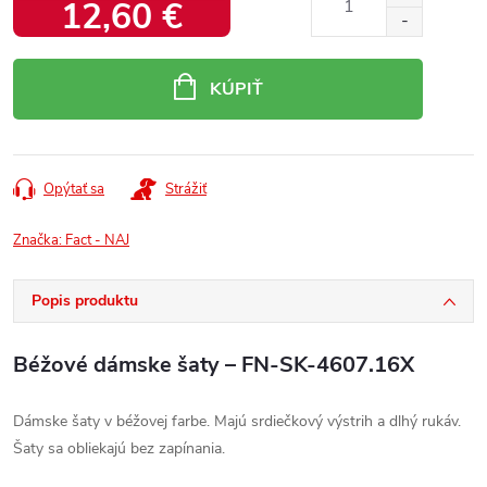
12,60 €
Jednotková
cena:
KÚPIŤ
Opýtať sa
Strážiť
Značka:
Fact - NAJ
Popis produktu
Béžové dámske šaty – FN-SK-4607.16X
Dámske šaty v béžovej farbe. Majú srdiečkový výstrih a dlhý rukáv.
Šaty sa obliekajú bez zapínania.