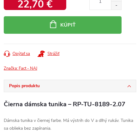
22,70 €
Jednotková
cena:
KÚPIŤ
Opýtať sa
Strážiť
Značka:
Fact - NAJ
Popis produktu
Čierna dámska tunika – RP-TU-8189-2.07
Dámska tunika v čiernej farbe. Má výstrih do V a dlhý rukáv. Tunika
sa oblieka bez zapínania.