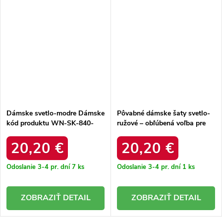
Dámske svetlo-modre Dámske
Pôvabné dámske šaty svetlo-
kód produktu WN-SK-840-
ružové – obľúbená voľba pre
1.36P
váš šatník WN-SK-840-2.34P
20,20 €
20,20 €
Odoslanie 3-4 pr. dní
7 ks
Odoslanie 3-4 pr. dní
1 ks
DETAIL
DETAIL