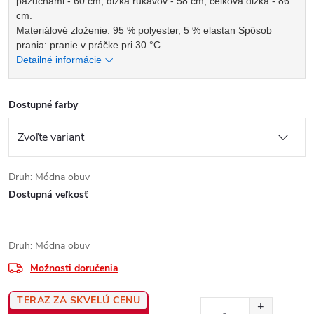
pazuchami - 60 cm, dĺžka rukávov - 58 cm, celková dĺžka - 86
cm.
Materiálové zloženie: 95 % polyester, 5 % elastan Spôsob
prania: pranie v práčke pri 30 °C
Detailné informácie
Dostupné farby
Druh: Módna obuv
Dostupná veľkosť
Druh: Módna obuv
Možnosti doručenia
TERAZ ZA SKVELÚ CENU