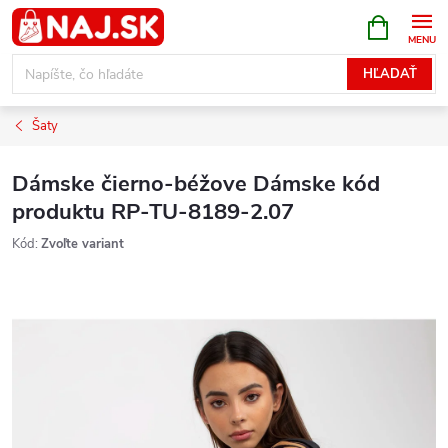
Prejsť
NÁKUPN
KOŠÍK
na
obsah
HĽADAŤ
Šaty
Dámske čierno-béžove Dámske kód
produktu RP-TU-8189-2.07
Kód:
Zvoľte variant