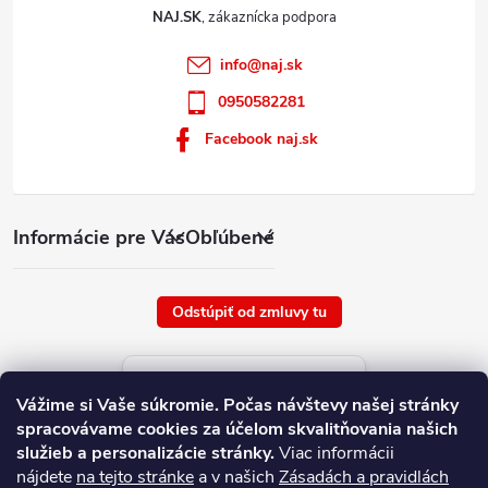
NAJ.SK
info
@
naj.sk
0950582281
Facebook naj.sk
Informácie pre Vás
Obľúbené
Odstúpiť od zmluvy tu
Aktuálne ceny tovaru
Vážime si Vaše súkromie.
Počas návštevy našej stránky
platné od : 8/8/2026
spracovávame cookies za účelom skvalitňovania našich
služieb a personalizácie stránky.
Viac informácii
nájdete
na tejto stránke
a v našich
Zásadách a pravidlách