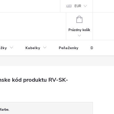
varu
Reklamácia
Podmienky ochrany osobných údajov
EUR
NÁKUPNÝ
KOŠÍK
Prázdny košík
ožky
Kabelky
Peňaženky
Drogéria
ske kód produktu RV-SK-
farbe.