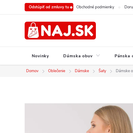
Prejsť
Odstúpiť od zmluvy tu
Obchodné podmienky
Doru
na
obsah
Novinky
Dámska obuv
Pánska 
Domov
Oblečenie
Dámske
Šaty
Dámske o