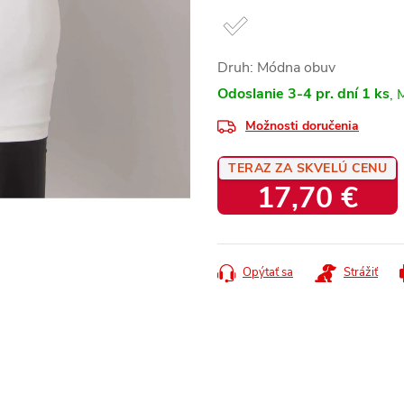
Druh: Módna obuv
Odoslanie 3-4 pr. dní
1 ks
Možnosti doručenia
TERAZ ZA SKVELÚ CENU
17,70 €
Jednotková
cena:
Opýtať sa
Strážiť