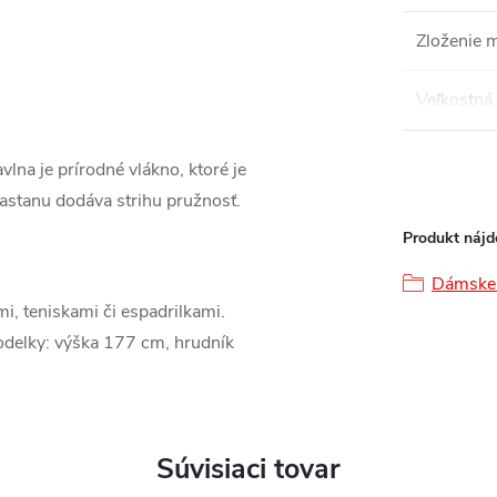
Zloženie m
Veľkostná 
lna je prírodné vlákno, ktoré je
lastanu dodáva strihu pružnosť.
Produkt nájde
Dámske 
i, teniskami či espadrilkami.
delky: výška 177 cm, hrudník
Súvisiaci tovar