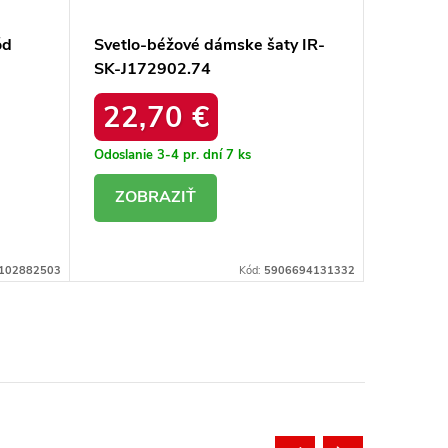
ód
Svetlo-béžové dámske šaty IR-
Dámske
SK-J172902.74
produk
22,70 €
12,
Odoslanie 3-4 pr. dní
7 ks
Odoslanie
DETAIL
DE
102882503
Kód:
5906694131332