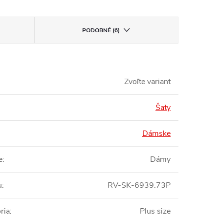
PODOBNÉ (6)
Zvoľte variant
Šaty
Dámske
e
:
Dámy
u
:
RV-SK-6939.73P
ria
:
Plus size