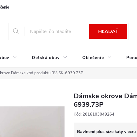
čenie a platba
Kontakt
Moja objednávka
Výmena / Vrátenie to
HĽADAŤ
obuv
Detská obuv
Oblečenie
Pon
krove Dámske kód produktu RV-SK-6939.73P
Dámske okrove Dám
6939.73P
Kód:
2016103049264
Bavlnené plus size šaty v ecru 