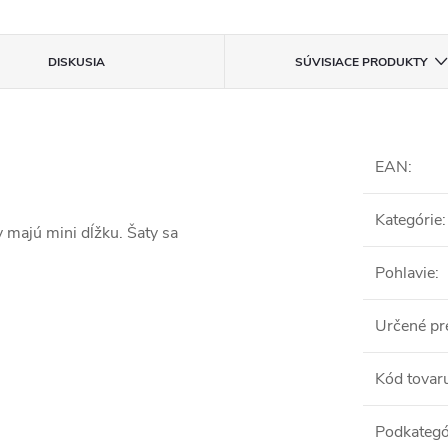
DISKUSIA
SÚVISIACE PRODUKTY
EAN
:
Kategórie
:
y majú mini dĺžku. Šaty sa
Pohlavie
:
Určené pr
Kód tovar
Podkategó