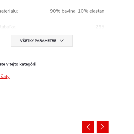
ateriálu
:
90% bavlna, 10% elastan
tabuľka
:
265
VŠETKY PARAMETRE
te v tejto kategórii
šaty