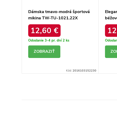
 kód
Dámska tmavo-modrá športová
Elega
2P
mikina TW-TU-1021.22X
béžov
nosen
12,60 €
12
Odoslanie 3-4 pr. dní
2 ks
Odoslan
DETAIL
D
16103409839
Kód:
2016103152230