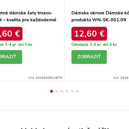
ntné dámske šaty tmavo-
Dámske okrove Dámske k
é – kvalita pre každodenné
produktu WN-SK-001.09
ie TW-SK-G-073-I.12
,60 €
12,60 €
ie 3-4 pr. dní
5 ks
Odoslanie 3-4 pr. dní
4 ks
ETAIL
DETAIL
Kód:
2016102811879
Kód:
2016