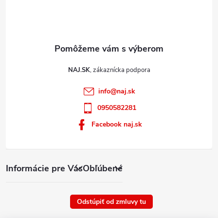
NAJ.SK
info
@
naj.sk
0950582281
Facebook naj.sk
Informácie pre Vás
Obľúbené
Odstúpiť od zmluvy tu