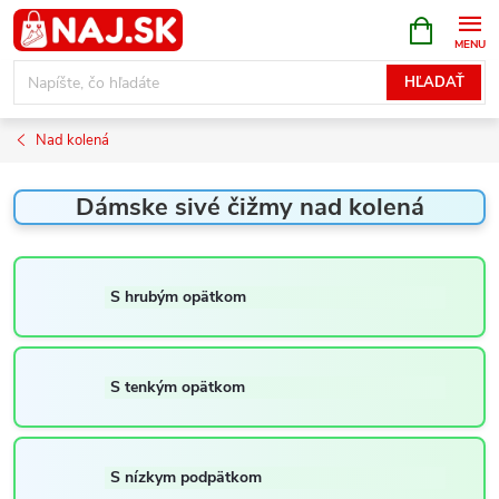
Prejsť
NÁKUPN
KOŠÍK
na
obsah
HĽADAŤ
Nad kolená
Dámske sivé čižmy nad kolená
S hrubým opätkom
S tenkým opätkom
S nízkym podpätkom