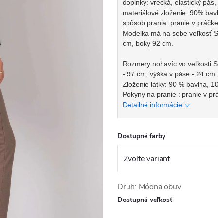
doplnky: vrecká, elastický pás,
materiálové zloženie: 90% bav
spôsob prania: pranie v práčke
Modelka má na sebe veľkosť S
cm, boky 92 cm.
Rozmery nohavíc vo veľkosti S
- 97 cm, výška v páse - 24 cm.
Zloženie látky: 90 % bavlna, 1
Pokyny na pranie : pranie v pr
Detailné informácie
Dostupné farby
Druh: Módna obuv
Dostupná veľkosť