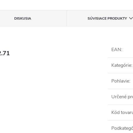
DISKUSIA
SÚVISIACE PRODUKTY
EAN
:
2.71
Kategórie
:
Pohlavie
:
Určené pr
Kód tovar
Podkategó