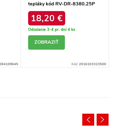
tepláky kód RV-DR-8380.25P
teplák
18,20 €
20,
Odoslanie 3-4 pr. dní
4 ks
Odoslanie
DETAIL
DE
694109645
Kód:
2016103323500