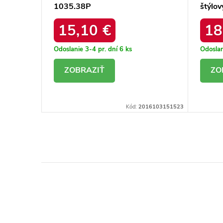
5.10
1035.38P
štýlov
RV-D
15,10 €
18
Odoslanie 3-4 pr. dní
6 ks
Odoslan
DETAIL
D
16103497560
Kód:
2016103151523