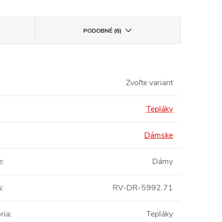
PODOBNÉ (6)
Zvoľte variant
Tepláky
Dámske
e
:
Dámy
u
:
RV-DR-5992.71
ria
:
Tepláky