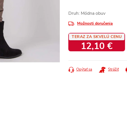
Druh: Módna obuv
Možnosti doručenia
TERAZ ZA SKVELÚ CENU
12,10 €
Jednotková
cena:
Opýtať sa
Strážiť