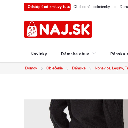
Prejsť
Odstúpiť od zmluvy tu
Obchodné podmienky
Doru
na
obsah
Novinky
Dámska obuv
Pánska 
Domov
Oblečenie
Dámske
Nohavice, Legíny, T