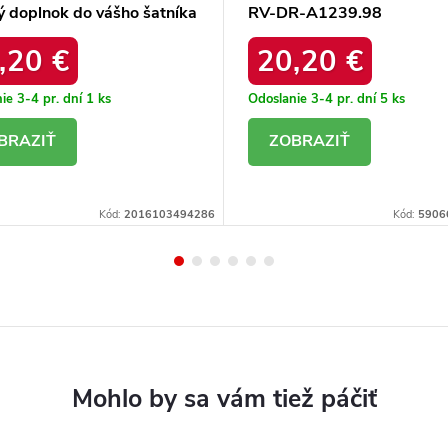
ý doplnok do vášho šatníka
RV-DR-A1239.98
R-8380.25P
,20 €
20,20 €
ie 3-4 pr. dní
1 ks
Odoslanie 3-4 pr. dní
5 ks
ETAIL
DETAIL
Kód:
2016103494286
Kód:
5906