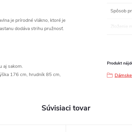
Spôsob pr
lna je prírodné vlákno, ktoré je
Zloženie m
lastanu dodáva strihu pružnosť.
Produkt nájde
u aj sakom.
výška 176 cm, hrudník 85 cm,
Dámske 
Súvisiaci tovar