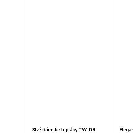
vé
Sivé dámske tepláky TW-DR-
Elega