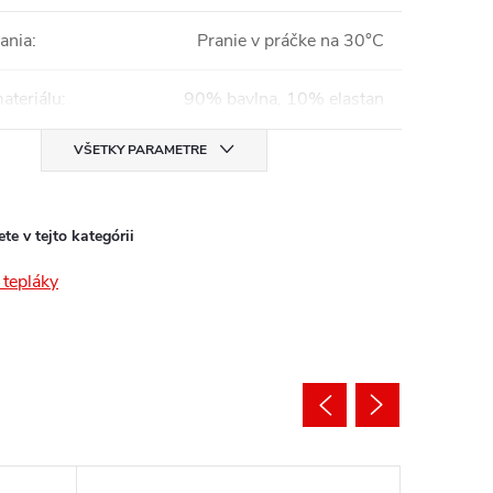
ania
:
Pranie v práčke na 30°C
ateriálu
:
90% bavlna, 10% elastan
VŠETKY PARAMETRE
te v tejto kategórii
tepláky