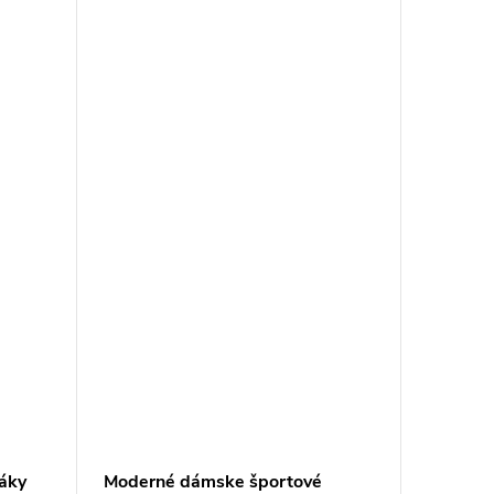
áky
Moderné dámske športové
Modern