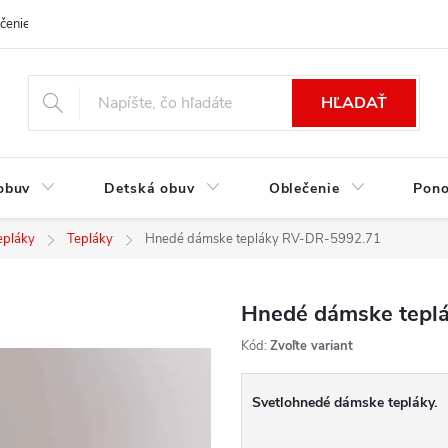
čenie a platba
Kontakt
Moja objednávka
Výmena / Vrátenie to
HĽADAŤ
obuv
Detská obuv
Oblečenie
Pon
epláky
Tepláky
Hnedé dámske tepláky RV-DR-5992.71
Hnedé dámske tepl
Kód:
Zvoľte variant
Svetlohnedé dámske tepláky.