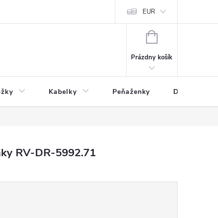
varu
Reklamácia
Podmienky ochrany osobných údajov
EUR
NÁKUPNÝ
KOŠÍK
Prázdny košík
ožky
Kabelky
Peňaženky
Drogéria
áky RV-DR-5992.71