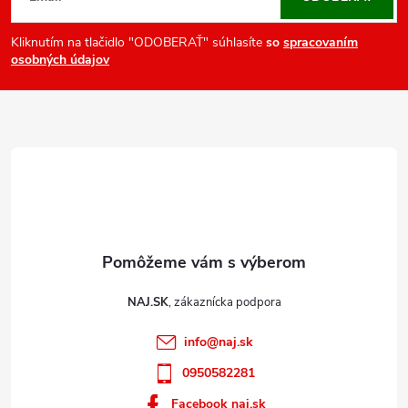
p
ä
Kliknutím na tlačidlo "ODOBERAŤ" súhlasíte
so
spracovaním
osobných údajov
t
i
e
NAJ.SK
info
@
naj.sk
0950582281
Facebook naj.sk