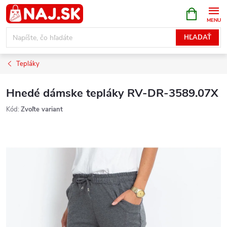
Prejsť
NÁKUPN
KOŠÍK
na
obsah
HĽADAŤ
Tepláky
Hnedé dámske tepláky RV-DR-3589.07X
Kód:
Zvoľte variant