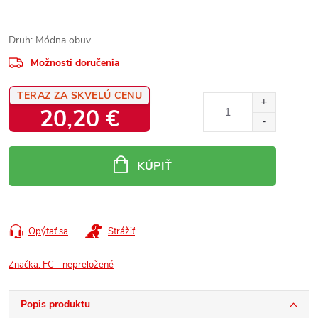
Druh: Módna obuv
Možnosti doručenia
TERAZ ZA SKVELÚ CENU
20,20 €
Jednotková
cena:
KÚPIŤ
Opýtať sa
Strážiť
Značka:
FC - nepreložené
Popis produktu