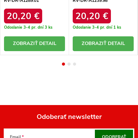
RV-DR-A1289.01
RV-DR-A1239.98
20,20 €
20,20 €
Odoslanie 3-4 pr. dní
3 ks
Odoslanie 3-4 pr. dní
1 ks
DETAIL
DETAIL
Odoberať newsletter
Z
á
Email
ODOBERAŤ