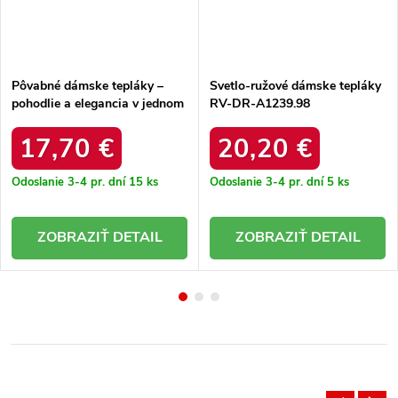
Pôvabné dámske tepláky –
Svetlo-ružové dámske tepláky
pohodlie a elegancia v jednom
RV-DR-A1239.98
RV-DR-A1060.81
17,70 €
20,20 €
Odoslanie 3-4 pr. dní
15 ks
Odoslanie 3-4 pr. dní
5 ks
DETAIL
DETAIL