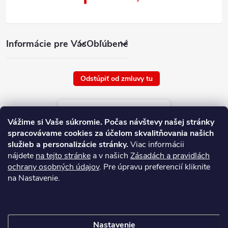
Informácie pre Vás
Obľúbené
Odstúpiť od zmluvy tu
Aktuálne ceny tovaru
Vážime si Vaše súkromie.
Počas návštevy našej stránky
platné od : 7/8/2026
spracovávame cookies za účelom skvalitňovania našich
služieb a personalizácie stránky.
Viac informácii
nájdete
na tejto stránke
a v našich
Zásadách a pravidlách
ochrany osobných údajov
. Pre úpravu preferencií kliknite
na Nastavenie.
Nastavenie