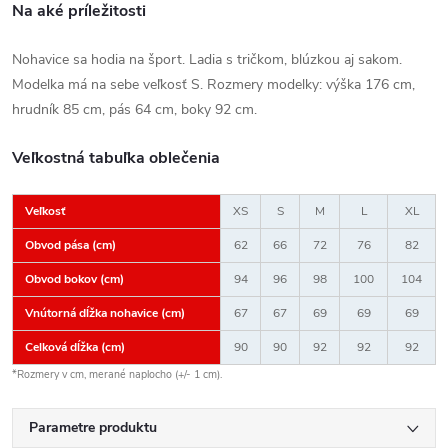
Na aké príležitosti
Nohavice sa hodia na šport. Ladia s tričkom, blúzkou aj sakom.
Modelka má na sebe veľkosť S. Rozmery modelky: výška 176 cm,
hrudník 85 cm, pás 64 cm, boky 92 cm.
Veľkostná tabuľka oblečenia
Veľkosť
XS
S
M
L
XL
Obvod pása (cm)
62
66
72
76
82
Obvod bokov (cm)
94
96
98
100
104
Vnútorná dĺžka nohavice (cm)
67
67
69
69
69
Celková dĺžka (cm)
90
90
92
92
92
*Rozmery v cm, merané naplocho (+/- 1 cm).
Parametre produktu