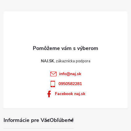
e
v
ý
p
i
s
u
NAJ.SK
info
@
naj.sk
0950582281
Facebook naj.sk
Informácie pre Vás
Obľúbené