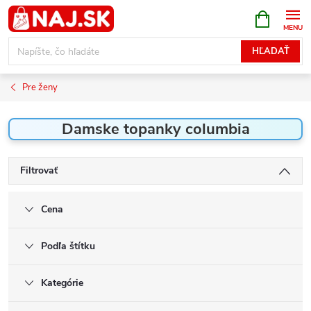
Prejsť
NÁKUPN
KOŠÍK
na
obsah
HĽADAŤ
Pre ženy
Damske topanky columbia
Filtrovať
Cena
Podľa štítku
Kategórie