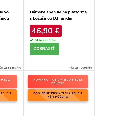
le vo
Dámske snehule na platforme
šinou
s kožušinou D.Franklin
26-5028
DFSH37005 Čierne
46,90 €
Skladom
1 ks
DETAIL
ód:
2381253/40
Kód:
2349098/39
 MEDZI
NOVINKA – OBJAVTE JU MEDZI
PRVÝMI!
JTE ICH
POSLEDNÉ KUSY- ZÍSKAJTE ICH
KÝM MÔŽETE!