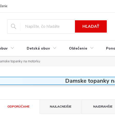
čenie a platba
Kontakt
Moja objednávka
Výmena / Vrátenie to
HĽADAŤ
obuv
Detská obuv
Oblečenie
Pon
amske topanky na motorku
Damske topanky n
R
ODPORÚČAME
NAJLACNEJŠIE
NAJDRAHŠIE