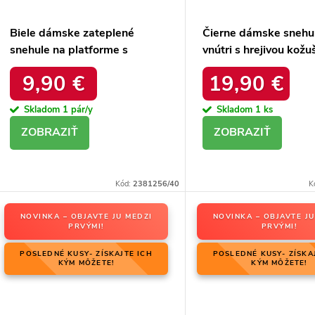
Biele dámske zateplené
Čierne dámske snehu
snehule na platforme s
vnútri s hrejivou kožu
okrúhlou špičkou Inna
zateplené kód 22SN
9,90 €
19,90 €
TX5002 WHITE
BLACK
Skladom
1 pár/y
Skladom
1 ks
DETAIL
DETAIL
Kód:
2381256/40
K
NOVINKA – OBJAVTE JU MEDZI
NOVINKA – OBJAVTE JU
PRVÝMI!
PRVÝMI!
POSLEDNÉ KUSY- ZÍSKAJTE ICH
POSLEDNÉ KUSY- ZÍSKA
KÝM MÔŽETE!
KÝM MÔŽETE!