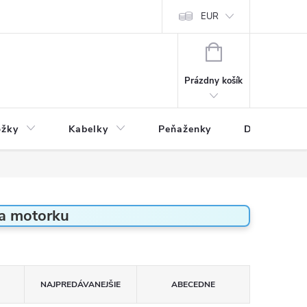
varu
Reklamácia
Podmienky ochrany osobných údajov
EUR
NÁKUPNÝ
KOŠÍK
Prázdny košík
ožky
Kabelky
Peňaženky
Drogéria
a motorku
NAJPREDÁVANEJŠIE
ABECEDNE