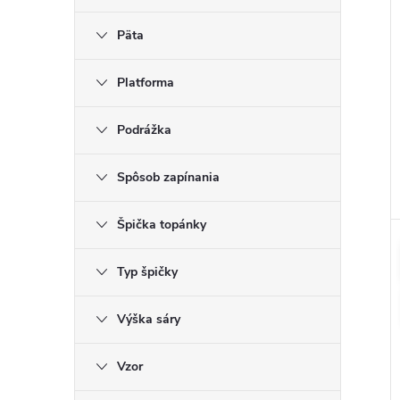
Päta
Platforma
Podrážka
Spôsob zapínania
Špička topánky
Typ špičky
Výška sáry
Vzor