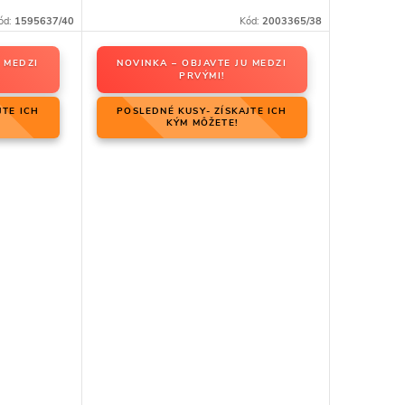
ód:
1595637/40
Kód:
2003365/38
 MEDZI
NOVINKA – OBJAVTE JU MEDZI
PRVÝMI!
JTE ICH
POSLEDNÉ KUSY- ZÍSKAJTE ICH
KÝM MÔŽETE!