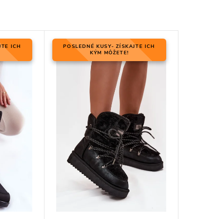
JTE ICH
POSLEDNÉ KUSY- ZÍSKAJTE ICH
KÝM MÔŽETE!