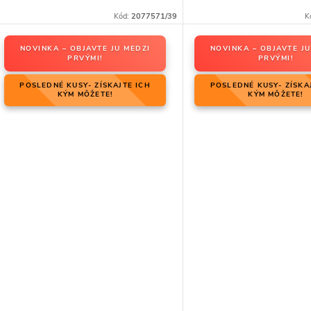
Kód:
2077571/39
K
NOVINKA – OBJAVTE JU MEDZI
NOVINKA – OBJAVTE JU
PRVÝMI!
PRVÝMI!
POSLEDNÉ KUSY- ZÍSKAJTE ICH
POSLEDNÉ KUSY- ZÍSKA
KÝM MÔŽETE!
KÝM MÔŽETE!