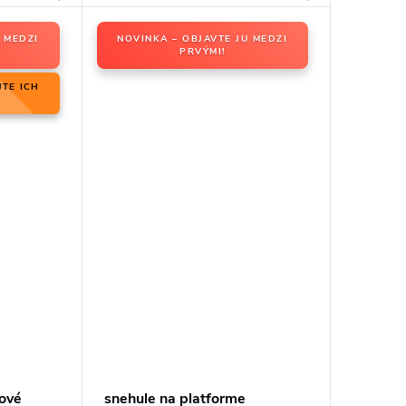
 MEDZI
NOVINKA – OBJAVTE JU MEDZI
PRVÝMI!
JTE ICH
ové
snehule na platforme