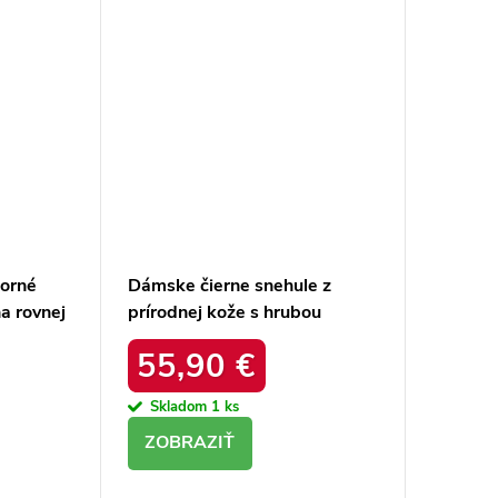
borné
Dámske čierne snehule z
a rovnej
prírodnej kože s hrubou
ktu 23-
podrážkou a zateplením, kód
55,90 €
produktu OO274A206
Skladom
1 ks
DETAIL