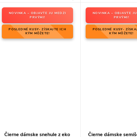
NOVINKA – OBJAVTE JU MEDZI
NOVINKA – OBJAVTE JU
PRVÝMI!
PRVÝMI!
POSLEDNÉ KUSY- ZÍSKAJTE ICH
POSLEDNÉ KUSY- ZÍSKA
KÝM MÔŽETE!
KÝM MÔŽETE!
Čierne dámske snehule z eko
Čierne dámske semiš