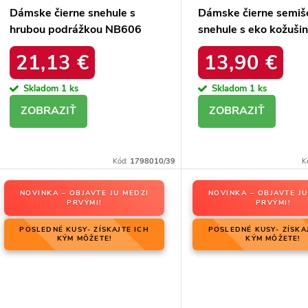
Dámske čierne snehule s
Dámske čierne semiš
hrubou podrážkou NB606
snehule s eko kožuši
BLACK
zimu, kód produktu 
21,13 €
13,90 €
4A BLACK
Skladom
1 ks
Skladom
1 ks
DETAIL
DETAIL
Kód:
1798010/39
K
NOVINKA – OBJAVTE JU MEDZI
NOVINKA – OBJAVTE JU
PRVÝMI!
PRVÝMI!
POSLEDNÉ KUSY- ZÍSKAJTE ICH
POSLEDNÉ KUSY- ZÍSKA
KÝM MÔŽETE!
KÝM MÔŽETE!