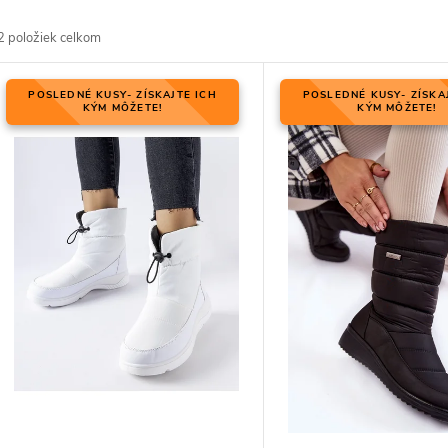
d
2
položiek celkom
V
POSLEDNÉ KUSY- ZÍSKAJTE ICH
POSLEDNÉ KUSY- ZÍSKA
KÝM MÔŽETE!
KÝM MÔŽETE!
p
p
p
d
d