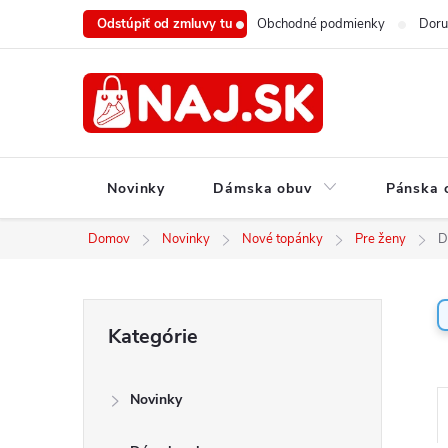
Prejsť
Odstúpiť od zmluvy tu
Obchodné podmienky
Doru
na
obsah
Novinky
Dámska obuv
Pánska 
Domov
Novinky
Nové topánky
Pre ženy
D
B
Preskočiť
Kategórie
o
kategórie
č
n
Novinky
ý
a
p