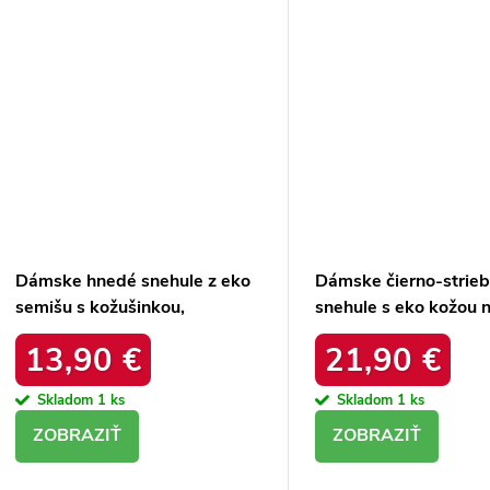
Dámske hnedé snehule z eko
Dámske čierno-strie
semišu s kožušinkou,
snehule s eko kožou n
platforma – 20219-4K
podrážke, kód produ
13,90 €
21,90 €
LEOPARD
34586 SREBRNY
Skladom
1 ks
Skladom
1 ks
DETAIL
DETAIL