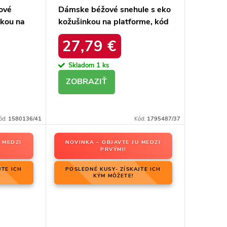
ové
Dámske béžové snehule s eko
nkou na
kožušinkou na platforme, kód
20213-
produktu MM274380 BEŻ
27,79 €
Skladom
1 ks
DETAIL
ód:
1580136/41
Kód:
1795487/37
 MEDZI
NOVINKA – OBJAVTE JU MEDZI
PRVÝMI!
JTE ICH
POSLEDNÉ KUSY- ZÍSKAJTE ICH
KÝM MÔŽETE!