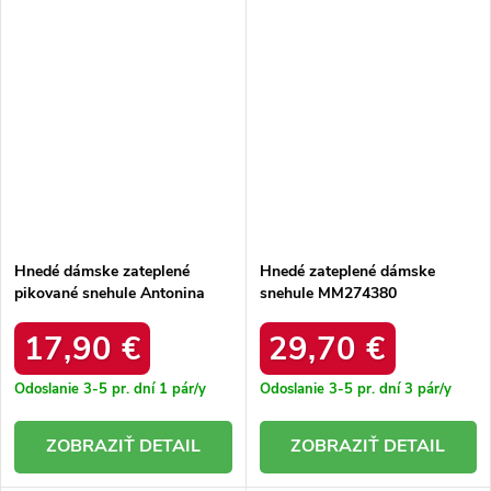
Hnedé dámske zateplené
Hnedé zateplené dámske
pikované snehule Antonina
snehule MM274380
HO-1034, kód produktu
MM274380 BEIGE
27061-B
17,90 €
29,70 €
Odoslanie 3-5 pr. dní
1 pár/y
Odoslanie 3-5 pr. dní
3 pár/y
DETAIL
DETAIL