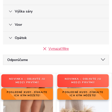
Výška sáry
Vzor
Opätok
Vymazať filtre
R
Odporúčame
a
Najlacnejšie
d
V
e
NOVINKA – OBJAVTE JU
NOVINKA – OBJAVTE JU
Najdrahšie
ý
MEDZI PRVÝMI!
MEDZI PRVÝMI!
n
p
Najpredávanejšie
i
POSLEDNÉ KUSY- ZÍSKAJTE
POSLEDNÉ KUSY- ZÍSKAJTE
i
ICH KÝM MÔŽETE!
ICH KÝM MÔŽETE!
e
Abecedne
s
p
p
r