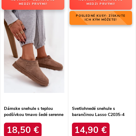
MEDZI PRVÝMI!
MEDZI PRVÝMI!
POSLEDNÉ KUSY- ZÍSKAJTE
ICH KÝM MÔŽETE!
Dámske snehule s teplou
Svetlohnedé snehule s
podšívkou tmavo šedé serenne
barančinou Lasso C2035-4
/ Y145 KHAKI
KHAKI
18,50 €
14,90 €