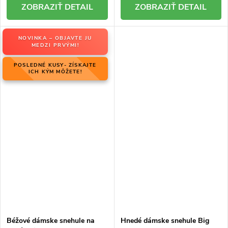
DETAIL
DETAIL
NOVINKA – OBJAVTE JU
MEDZI PRVÝMI!
POSLEDNÉ KUSY- ZÍSKAJTE
ICH KÝM MÔŽETE!
Béžové dámske snehule na
Hnedé dámske snehule Big