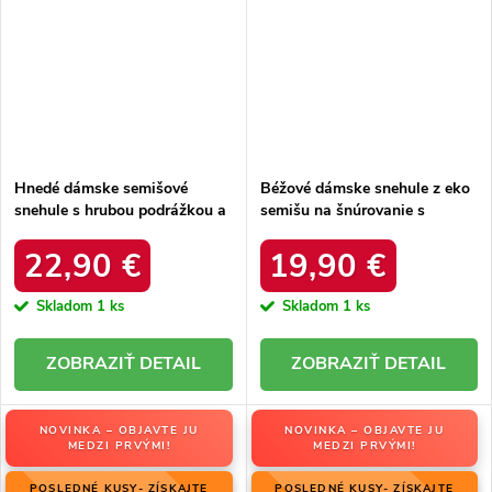
Hnedé dámske semišové
Béžové dámske snehule z eko
snehule s hrubou podrážkou a
semišu na šnúrovanie s
zateplením z ovčej kože, kód
hrubšou podrážkou, kód
produktu OO274A098
produktu C3016 BEIGE
22,90 €
19,90 €
Skladom
1 ks
Skladom
1 ks
DETAIL
DETAIL
NOVINKA – OBJAVTE JU
NOVINKA – OBJAVTE JU
MEDZI PRVÝMI!
MEDZI PRVÝMI!
POSLEDNÉ KUSY- ZÍSKAJTE
POSLEDNÉ KUSY- ZÍSKAJTE