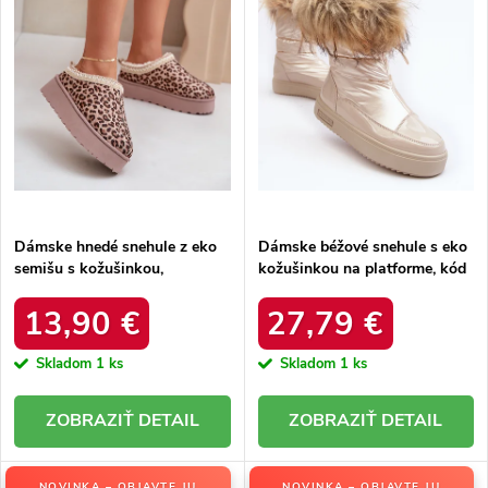
r
o
o
d
d
u
u
k
k
t
t
o
o
v
v
Dámske hnedé snehule z eko
Dámske béžové snehule s eko
semišu s kožušinkou,
kožušinkou na platforme, kód
platforma – 20219-4K
produktu MM274380 BEŻ
LEOPARD
13,90 €
27,79 €
Skladom
1 ks
Skladom
1 ks
DETAIL
DETAIL
NOVINKA – OBJAVTE JU
NOVINKA – OBJAVTE JU