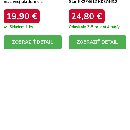
masívnej platforme s
Star KK274612 KK274612
kožušinovou izoláciou, kód
BROWN
produktu KK274194 BEŻ
19,90 €
24,80 €
Skladom
1 ks
Odoslanie 3-5 pr. dní
4 pár/y
DETAIL
DETAIL