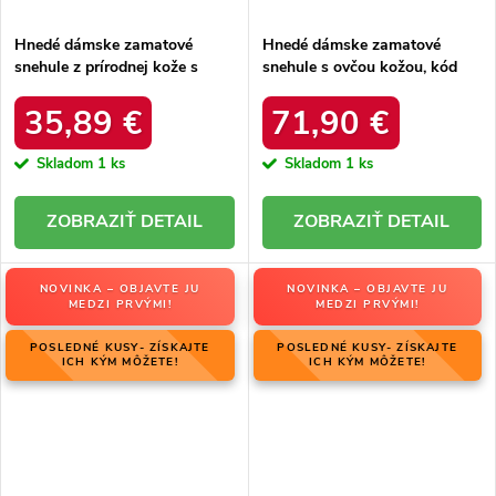
Hnedé dámske zamatové
Hnedé dámske zamatové
snehule z prírodnej kože s
snehule s ovčou kožou, kód
hrubou kožušinou, kód
06769-02/00-4 ZIEMIA
produktu W5821 COFFEE
35,89 €
71,90 €
Skladom
1 ks
Skladom
1 ks
DETAIL
DETAIL
NOVINKA – OBJAVTE JU
NOVINKA – OBJAVTE JU
MEDZI PRVÝMI!
MEDZI PRVÝMI!
POSLEDNÉ KUSY- ZÍSKAJTE
POSLEDNÉ KUSY- ZÍSKAJTE
ICH KÝM MÔŽETE!
ICH KÝM MÔŽETE!