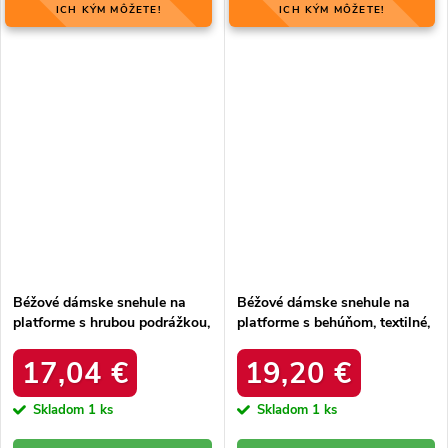
ICH KÝM MÔŽETE!
ICH KÝM MÔŽETE!
Béžové dámske snehule na
Béžové dámske snehule na
platforme s hrubou podrážkou,
platforme s behúňom, textilné,
zateplené, kód produktu 85-
kód produktu UA-1833WI/R
925 KHAKI
17,04 €
19,20 €
Skladom
1 ks
Skladom
1 ks