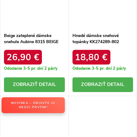
Beige zateplené dámske
Hnedé dámske snehové
snehule Aubine 8315 BEIGE
topánky KK274289-802
KK274289-802 CAMEL
26,90 €
18,80 €
Odoslanie 3-5 pr. dní
2 pár/y
Odoslanie 3-5 pr. dní
2 pár/y
DETAIL
DETAIL
NOVINKA – OBJAVTE JU
MEDZI PRVÝMI!