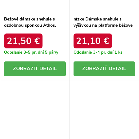
Bežové dámske snehule s
nízke Dámske snehule s
ozdobnou sponkou Athos.
výšivkou na platforme béžove
8375-PA BEIGE
taliah / 20402-4C BEIGE
21,50 €
21,10 €
Odoslanie 3-5 pr. dní
5 pár/y
Odoslanie 3-4 pr. dní
1 ks
DETAIL
DETAIL