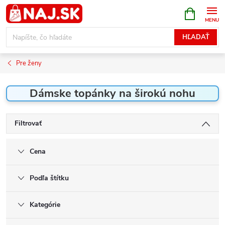
Prejsť
NÁKUPN
KOŠÍK
na
obsah
HĽADAŤ
Pre ženy
Dámske topánky na širokú nohu
Filtrovať
Cena
Podľa štítku
Kategórie