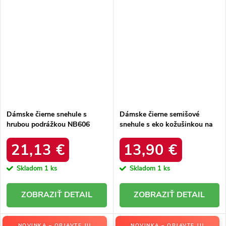
Dámske čierne snehule s
Dámske čierne semišové
hrubou podrážkou NB606
snehule s eko kožušinkou na
BLACK
zimu, kód produktu 20213-4A
BLACK
21,13 €
13,90 €
Skladom
1 ks
Skladom
1 ks
DETAIL
DETAIL
NOVINKA – OBJAVTE JU
NOVINKA – OBJAVTE JU