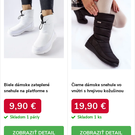
e
Abecedne
s
p
p
r
r
o
o
d
d
u
u
k
k
t
t
o
o
v
v
Biele dámske zateplené
Čierne dámske snehule vo
snehule na platforme s
vnútri s hrejivou kožušinou
okrúhlou špičkou Inna TX5002
zateplené kód 22SN26-5028
WHITE
BLACK
9,90 €
19,90 €
Skladom
1 pár/y
Skladom
1 ks
DETAIL
DETAIL