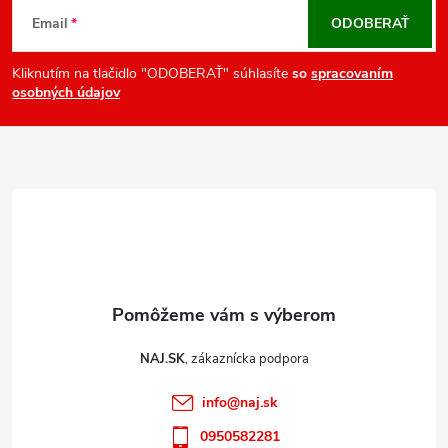
v
á
Email
ODOBERAŤ
k
p
y
ä
Kliknutím na tlačidlo "ODOBERAŤ" súhlasíte
so
spracovaním
v
osobných údajov
t
ý
i
p
e
i
s
u
NAJ.SK
info
@
naj.sk
0950582281