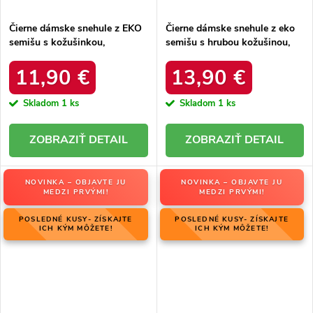
Čierne dámske snehule z EKO
Čierne dámske snehule z eko
semišu s kožušinkou,
semišu s hrubou kožušinou,
platforma, M563 BLACK
kód produktu 20213-4A
BLACK
11,90 €
13,90 €
Skladom
1 ks
Skladom
1 ks
DETAIL
DETAIL
NOVINKA – OBJAVTE JU
NOVINKA – OBJAVTE JU
MEDZI PRVÝMI!
MEDZI PRVÝMI!
POSLEDNÉ KUSY- ZÍSKAJTE
POSLEDNÉ KUSY- ZÍSKAJTE
ICH KÝM MÔŽETE!
ICH KÝM MÔŽETE!