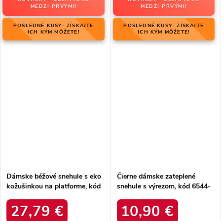
MEDZI PRVÝMI!
MEDZI PRVÝMI!
POSLEDNÉ KUSY- ZÍSKAJTE
POSLEDNÉ KUSY- ZÍSKAJTE
ICH KÝM MÔŽETE!
ICH KÝM MÔŽETE!
Dámske béžové snehule s eko
Čierne dámske zateplené
kožušinkou na platforme, kód
snehule s výrezom, kód 6544-
produktu MM274380 BEŻ
21
27,79 €
10,90 €