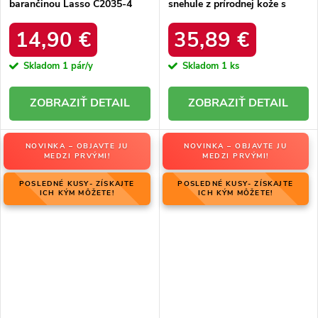
barančinou Lasso C2035-4
snehule z prírodnej kože s
KHAKI
hrubou kožušinou, kód
produktu W5821 COFFEE
14,90 €
35,89 €
Skladom
1 pár/y
Skladom
1 ks
DETAIL
DETAIL
NOVINKA – OBJAVTE JU
NOVINKA – OBJAVTE JU
MEDZI PRVÝMI!
MEDZI PRVÝMI!
POSLEDNÉ KUSY- ZÍSKAJTE
POSLEDNÉ KUSY- ZÍSKAJTE
ICH KÝM MÔŽETE!
ICH KÝM MÔŽETE!