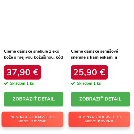
Čierne dámske snehule z eko
Čierne dámske semišové
kože s hrejivou kožušinou, kód
snehule s kamienkami a
produktu DFSH370011
kožušinkou, kód produktu
BLACK
W8009 BLACK
37,90 €
25,90 €
Skladom
1 ks
Skladom
1 ks
DETAIL
DETAIL
NOVINKA – OBJAVTE JU
NOVINKA – OBJAVTE JU
MEDZI PRVÝMI!
MEDZI PRVÝMI!