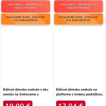
NOVINKA – OBJAVTE JU
NOVINKA – OBJAVTE JU
MEDZI PRVÝMI!
MEDZI PRVÝMI!
POSLEDNÉ KUSY- ZÍSKAJTE
POSLEDNÉ KUSY- ZÍSKAJTE
ICH KÝM MÔŽETE!
ICH KÝM MÔŽETE!
Béžové dámske snehule z eko
Béžové dámske snehule na
semišu na šnúrovanie s
platforme s hrubou podrážkou,
hrubšou podrážkou, kód
zateplené, kód produktu 85-
produktu C3016 BEIGE
925 KHAKI