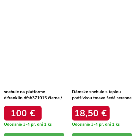
snehule na platforme
Dámske snehule s teplou
d.franklin dfsh371015 čierne /
podšívkou tmavo šedé serenne
DFSH371015 BLACK
/ Y145 KHAKI
100 €
18,50 €
Odoslanie 3-4 pr. dní
1 ks
Odoslanie 3-4 pr. dní
1 ks