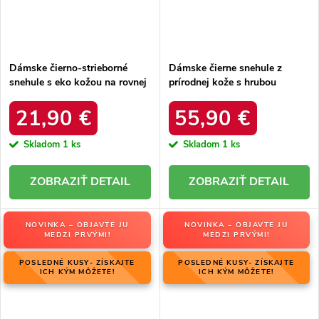
Dámske čierno-strieborné
Dámske čierne snehule z
snehule s eko kožou na rovnej
prírodnej kože s hrubou
podrážke, kód produktu 23-
podrážkou a zateplením, kód
34586 SREBRNY
produktu OO274A206
21,90 €
55,90 €
Skladom
1 ks
Skladom
1 ks
DETAIL
DETAIL
NOVINKA – OBJAVTE JU
NOVINKA – OBJAVTE JU
MEDZI PRVÝMI!
MEDZI PRVÝMI!
POSLEDNÉ KUSY- ZÍSKAJTE
POSLEDNÉ KUSY- ZÍSKAJTE
ICH KÝM MÔŽETE!
ICH KÝM MÔŽETE!