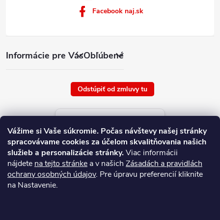
Facebook naj.sk
Informácie pre Vás
Obľúbené
Odstúpiť od zmluvy tu
Aktuálne ceny tovaru
Vážime si Vaše súkromie.
Počas návštevy našej stránky
platné od : 7/8/2026
spracovávame cookies za účelom skvalitňovania našich
služieb a personalizácie stránky.
Viac informácii
nájdete
na tejto stránke
a v našich
Zásadách a pravidlách
ochrany osobných údajov
. Pre úpravu preferencií kliknite
na Nastavenie.