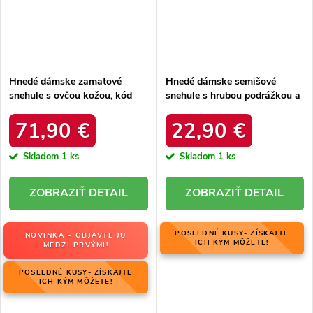
Hnedé dámske zamatové
Hnedé dámske semišové
snehule s ovčou kožou, kód
snehule s hrubou podrážkou a
06769-02/00-4 ZIEMIA
zateplením z ovčej kože, kód
produktu OO274A098
71,90 €
22,90 €
Skladom
1 ks
Skladom
1 ks
DETAIL
DETAIL
POSLEDNÉ KUSY- ZÍSKAJTE
NOVINKA – OBJAVTE JU
ICH KÝM MÔŽETE!
MEDZI PRVÝMI!
POSLEDNÉ KUSY- ZÍSKAJTE
ICH KÝM MÔŽETE!