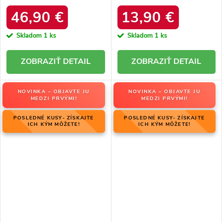
DFSH37005 Čierne
platforma – 20219-4K
LEOPARD
46,90 €
13,90 €
Skladom
1 ks
Skladom
1 ks
DETAIL
DETAIL
NOVINKA – OBJAVTE JU
NOVINKA – OBJAVTE JU
MEDZI PRVÝMI!
MEDZI PRVÝMI!
POSLEDNÉ KUSY- ZÍSKAJTE
POSLEDNÉ KUSY- ZÍSKAJTE
ICH KÝM MÔŽETE!
ICH KÝM MÔŽETE!