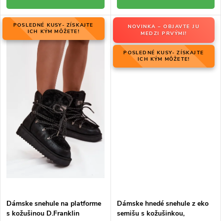
POSLEDNÉ KUSY- ZÍSKAJTE
NOVINKA – OBJAVTE JU
ICH KÝM MÔŽETE!
MEDZI PRVÝMI!
POSLEDNÉ KUSY- ZÍSKAJTE
ICH KÝM MÔŽETE!
Dámske snehule na platforme
Dámske hnedé snehule z eko
s kožušinou D.Franklin
semišu s kožušinkou,