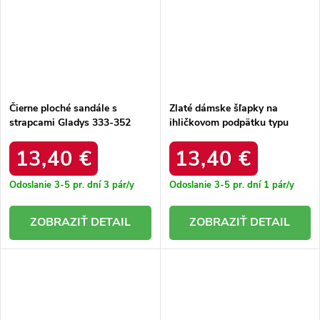
Čierne ploché sandále s
Zlaté dámske šľapky na
strapcami Gladys 333-352
ihličkovom podpätku typu
MOKA 36 - GM
mule zdobené Luna N25-191
GOLD
13,40 €
13,40 €
Odoslanie 3-5 pr. dní
3 pár/y
Odoslanie 3-5 pr. dní
1 pár/y
DETAIL
DETAIL