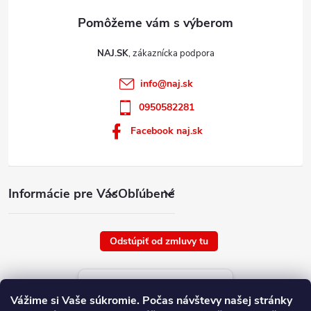
NAJ.SK
info
@
naj.sk
0950582281
Facebook naj.sk
Informácie pre Vás
Obľúbené
Odstúpiť od zmluvy tu
Aktuálne ceny tovaru
Vážime si Vaše súkromie.
Počas návštevy našej stránky