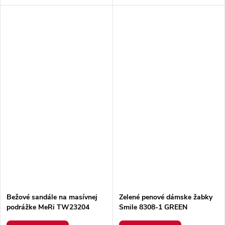
Bežové sandále na masívnej
Zelené penové dámske žabky
podrážke MeRi TW23204
Smile 8308-1 GREEN
Béžové 38 - GM