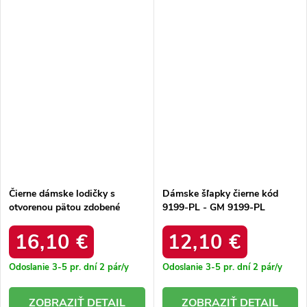
Čierne dámske lodičky s
Dámske šľapky čierne kód
otvorenou pätou zdobené
9199-PL - GM 9199-PL
mašľou Evangeline Q2576
BLACK 38 - GM
BLACK
16,10 €
12,10 €
Odoslanie 3-5 pr. dní
2 pár/y
Odoslanie 3-5 pr. dní
2 pár/y
DETAIL
DETAIL