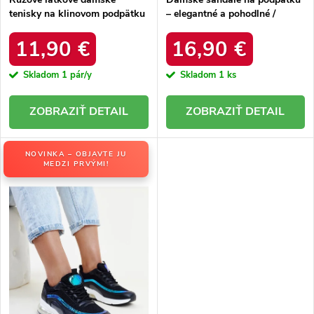
tenisky na klinovom podpätku
– elegantné a pohodlné /
Céleste 2816 ROSE RED
DM838-15 CHAMPAGNE
11,90 €
16,90 €
Skladom
1 pár/y
Skladom
1 ks
DETAIL
DETAIL
NOVINKA – OBJAVTE JU
MEDZI PRVÝMI!