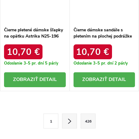
Čierne pletené dámske šľapky
Čierne dámske sandále s
na opätku Astrika N25-196
pletením na plochej podrážke
BLACK
Savir N25-197 BLACK
10,70 €
10,70 €
Odoslanie 3-5 pr. dní
5 pár/y
Odoslanie 3-5 pr. dní
2 pár/y
DETAIL
DETAIL
O
v
S
1
426
l
t
r
á
á