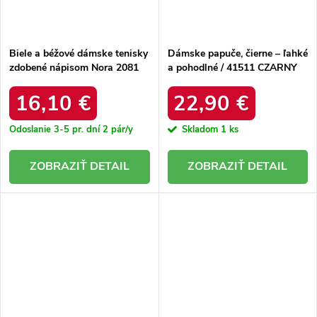
Biele a béžové dámske tenisky
Dámske papuče, čierne – ľahké
zdobené nápisom Nora 2081
a pohodlné / 41511 CZARNY
BEIGE
16,10 €
22,90 €
Odoslanie 3-5 pr. dní
2 pár/y
Skladom
1 ks
DETAIL
DETAIL