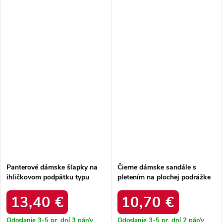
Panterové dámske šľapky na
Čierne dámske sandále s
ihličkovom podpätku typu
pletením na plochej podrážke
mule zdobené Luna N25-191
Savir N25-197 LEOPARD
LEOPARD
13,40 €
10,70 €
Odoslanie 3-5 pr. dní
3 pár/y
Odoslanie 3-5 pr. dní
2 pár/y