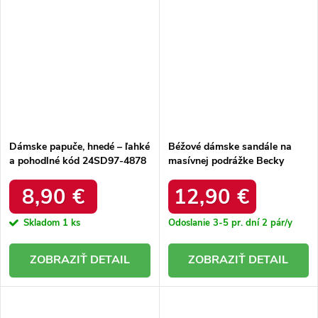
Dámske papuče, hnedé – ľahké
Béžové dámske sandále na
a pohodlné kód 24SD97-4878
masívnej podrážke Becky
BROWN
6343-2 BEIGE
8,90 €
12,90 €
Skladom
1 ks
Odoslanie 3-5 pr. dní
2 pár/y
DETAIL
DETAIL