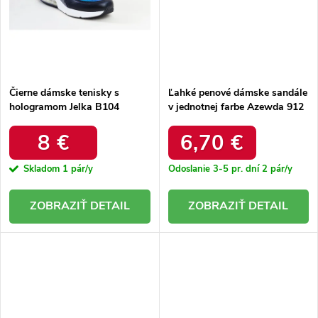
Čierne dámske tenisky s
Ľahké penové dámske sandále
hologramom Jelka B104
v jednotnej farbe Azewda 912
BLACK/NOIR
GREEN
8 €
6,70 €
Skladom
1 pár/y
Odoslanie 3-5 pr. dní
2 pár/y
DETAIL
DETAIL