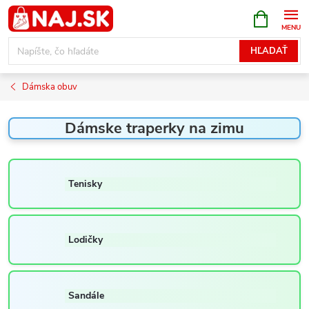
Prejsť
NÁKUPN
KOŠÍK
na
obsah
HĽADAŤ
Dámska obuv
Dámske traperky na zimu
Tenisky
Lodičky
Sandále