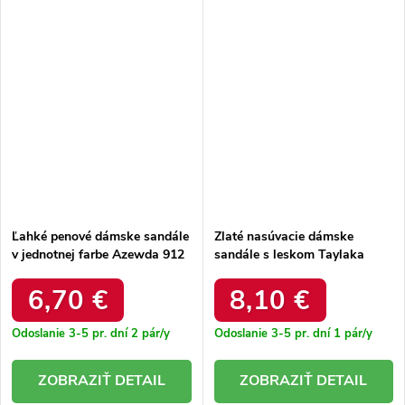
Ľahké penové dámske sandále
Zlaté nasúvacie dámske
v jednotnej farbe Azewda 912
sandále s leskom Taylaka
WHITE
TW23087 LT.GOLD
6,70 €
8,10 €
Odoslanie 3-5 pr. dní
2 pár/y
Odoslanie 3-5 pr. dní
1 pár/y
DETAIL
DETAIL