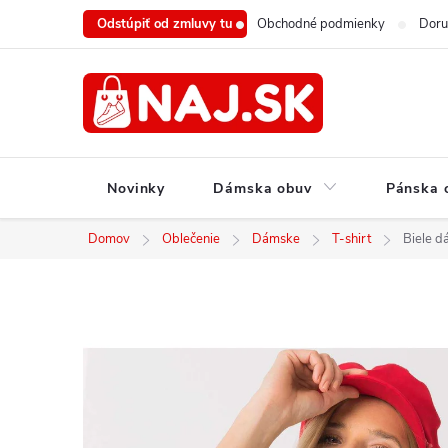
Prejsť
Odstúpiť od zmluvy tu
Obchodné podmienky
Doru
na
obsah
Novinky
Dámska obuv
Pánska 
Domov
Oblečenie
Dámske
T-shirt
Biele 