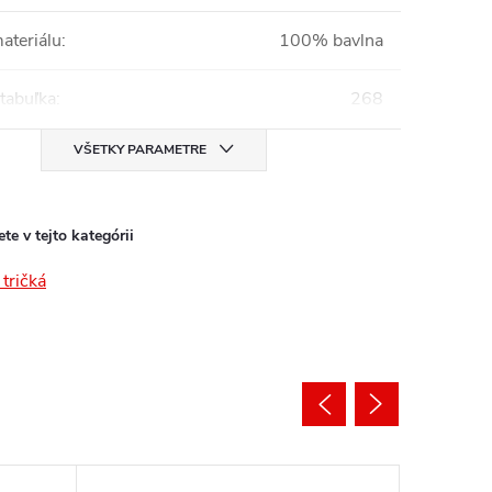
ateriálu
:
100% bavlna
tabuľka
:
268
VŠETKY PARAMETRE
te v tejto kategórii
tričká