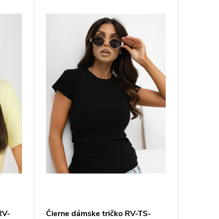
RV-
Čierne dámske tričko RV-TS-
Svetlo-