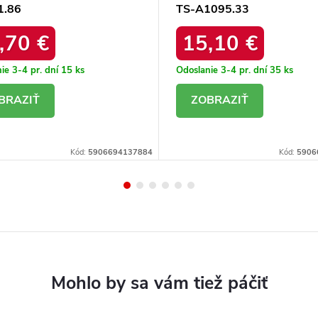
1.86
TS-A1095.33
,70 €
15,10 €
ie 3-4 pr. dní
15 ks
Odoslanie 3-4 pr. dní
35 ks
ETAIL
DETAIL
Kód:
5906694137884
Kód:
5906