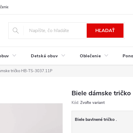
čenie a platba
Kontakt
Moja objednávka
Výmena / Vrátenie to
HĽADAŤ
obuv
Detská obuv
Oblečenie
Pon
dámske tričko HB-TS-3037.11P
Biele dámske tričk
Kód:
Zvoľte variant
Biele bavlnené tričko .