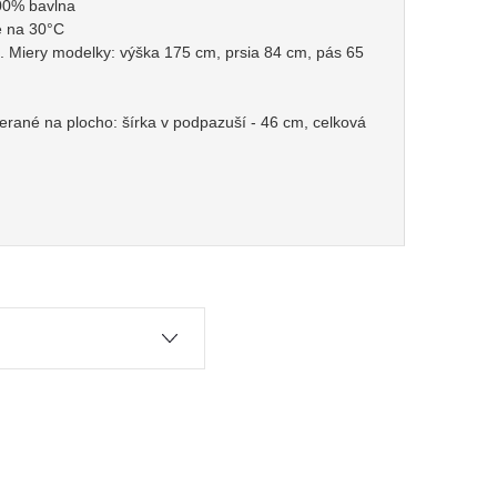
100% bavlna
e na 30°C
 Miery modelky: výška 175 cm, prsia 84 cm, pás 65
erané na plocho: šírka v podpazuší - 46 cm, celková