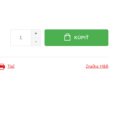
KÚPIŤ
Tlač
Značka:
H&B