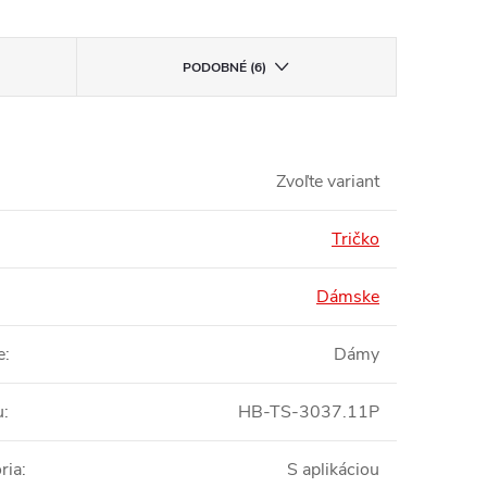
PODOBNÉ (6)
Zvoľte variant
Tričko
Dámske
e
:
Dámy
u
:
HB-TS-3037.11P
ria
:
S aplikáciou