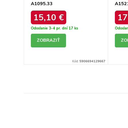
A1095.33
A152
15,10 €
17
Odoslanie 3-4 pr. dní
17 ks
Odoslan
DETAIL
D
16103153312
Kód:
5906694129667