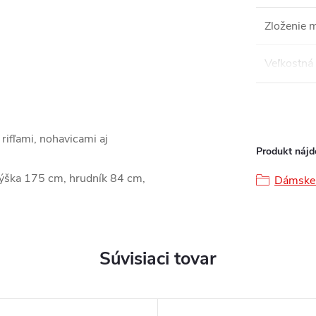
Zloženie m
Veľkostná 
rifľami, nohavicami aj
Produkt nájde
výška 175 cm, hrudník 84 cm,
Dámske 
Súvisiaci tovar