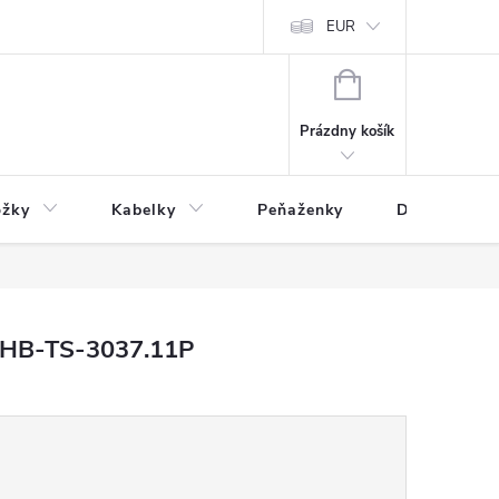
varu
Reklamácia
Podmienky ochrany osobných údajov
EUR
NÁKUPNÝ
KOŠÍK
Prázdny košík
ožky
Kabelky
Peňaženky
Drogéria
o HB-TS-3037.11P