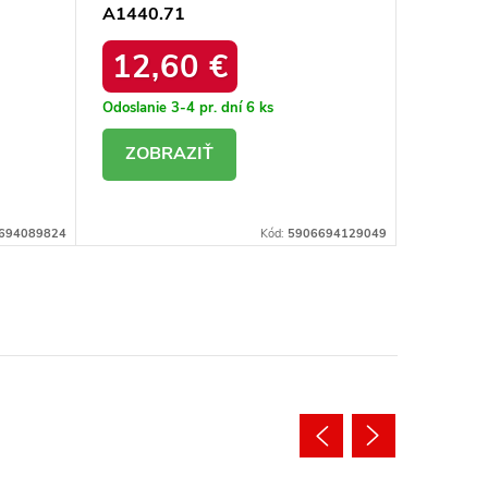
A1440.71
TS-A14
12,60 €
13,
Odoslanie 3-4 pr. dní
6 ks
Odoslanie
DETAIL
DE
694089824
Kód:
5906694129049