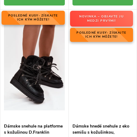
POSLEDNÉ KUSY- ZÍSKAJTE
NOVINKA – OBJAVTE JU
ICH KÝM MÔŽETE!
MEDZI PRVÝMI!
POSLEDNÉ KUSY- ZÍSKAJTE
ICH KÝM MÔŽETE!
Dámske snehule na platforme
Dámske hnedé snehule z eko
s kožušinou D.Franklin
semišu s kožušinkou,