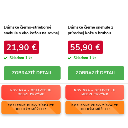
Dámske čierno-strieborné
Dámske čierne snehule z
snehule s eko kožou na rovnej
prírodnej kože s hrubou
podrážke, kód produktu 23-
podrážkou a zateplením, kód
34586 SREBRNY
produktu OO274A206
21,90 €
55,90 €
Skladom
1 ks
Skladom
1 ks
DETAIL
DETAIL
NOVINKA – OBJAVTE JU
NOVINKA – OBJAVTE JU
MEDZI PRVÝMI!
MEDZI PRVÝMI!
POSLEDNÉ KUSY- ZÍSKAJTE
POSLEDNÉ KUSY- ZÍSKAJTE
ICH KÝM MÔŽETE!
ICH KÝM MÔŽETE!