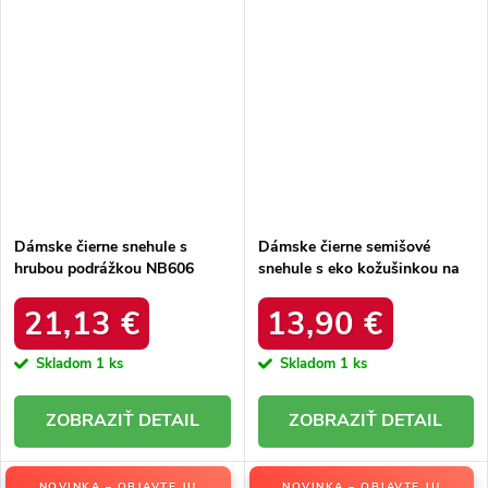
Dámske čierne snehule s
Dámske čierne semišové
hrubou podrážkou NB606
snehule s eko kožušinkou na
BLACK
zimu, kód produktu 20213-4A
BLACK
21,13 €
13,90 €
Skladom
1 ks
Skladom
1 ks
DETAIL
DETAIL
NOVINKA – OBJAVTE JU
NOVINKA – OBJAVTE JU