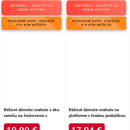
NOVINKA – OBJAVTE JU
NOVINKA – OBJAVTE JU
MEDZI PRVÝMI!
MEDZI PRVÝMI!
POSLEDNÉ KUSY- ZÍSKAJTE
POSLEDNÉ KUSY- ZÍSKAJTE
ICH KÝM MÔŽETE!
ICH KÝM MÔŽETE!
Béžové dámske snehule z eko
Béžové dámske snehule na
semišu na šnúrovanie s
platforme s hrubou podrážkou,
hrubšou podrážkou, kód
zateplené, kód produktu 85-
produktu C3016 BEIGE
925 KHAKI