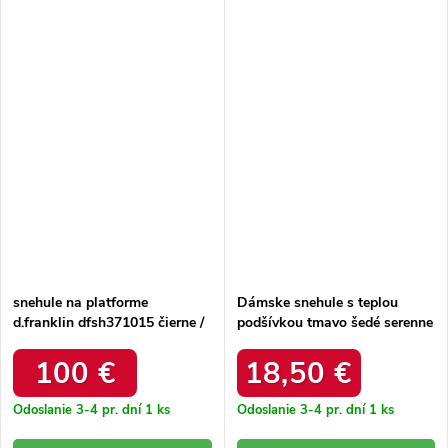
snehule na platforme
Dámske snehule s teplou
d.franklin dfsh371015 čierne /
podšívkou tmavo šedé serenne
DFSH371015 BLACK
/ Y145 KHAKI
100 €
18,50 €
Odoslanie 3-4 pr. dní
1 ks
Odoslanie 3-4 pr. dní
1 ks