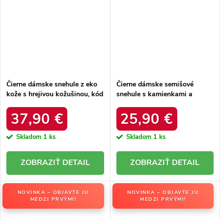
Čierne dámske snehule z eko
Čierne dámske semišové
kože s hrejivou kožušinou, kód
snehule s kamienkami a
produktu DFSH370011
kožušinkou, kód produktu
BLACK
W8009 BLACK
37,90 €
25,90 €
Skladom
1 ks
Skladom
1 ks
DETAIL
DETAIL
NOVINKA – OBJAVTE JU
NOVINKA – OBJAVTE JU
MEDZI PRVÝMI!
MEDZI PRVÝMI!