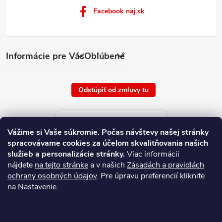
Facebook naj.sk
Informácie pre Vás
Obľúbené
Odstúpiť od zmluvy tu
Aktuálne ceny tovaru
Vážime si Vaše súkromie.
Počas návštevy našej stránky
platné od : 9/8/2026
spracovávame cookies za účelom skvalitňovania našich
služieb a personalizácie stránky.
Viac informácii
nájdete
na tejto stránke
a v našich
Zásadách a pravidlách
ochrany osobných údajov
. Pre úpravu preferencií kliknite
na Nastavenie.