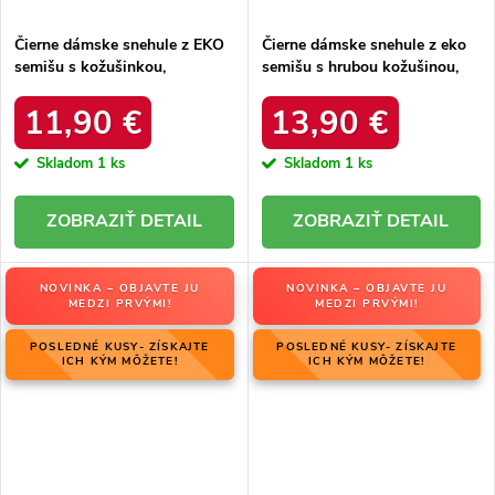
Čierne dámske snehule z EKO
Čierne dámske snehule z eko
semišu s kožušinkou,
semišu s hrubou kožušinou,
platforma, M563 BLACK
kód produktu 20213-4A
BLACK
11,90 €
13,90 €
Skladom
1 ks
Skladom
1 ks
DETAIL
DETAIL
NOVINKA – OBJAVTE JU
NOVINKA – OBJAVTE JU
MEDZI PRVÝMI!
MEDZI PRVÝMI!
POSLEDNÉ KUSY- ZÍSKAJTE
POSLEDNÉ KUSY- ZÍSKAJTE
ICH KÝM MÔŽETE!
ICH KÝM MÔŽETE!