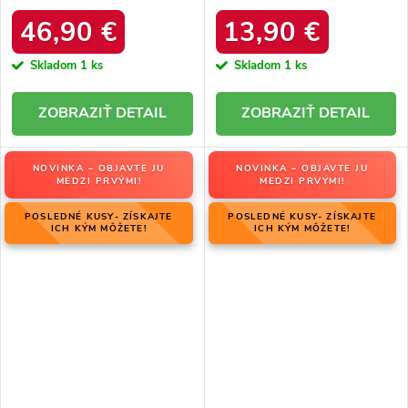
DFSH37005 Čierne
platforma – 20219-4K
LEOPARD
46,90 €
13,90 €
Skladom
1 ks
Skladom
1 ks
DETAIL
DETAIL
NOVINKA – OBJAVTE JU
NOVINKA – OBJAVTE JU
MEDZI PRVÝMI!
MEDZI PRVÝMI!
POSLEDNÉ KUSY- ZÍSKAJTE
POSLEDNÉ KUSY- ZÍSKAJTE
ICH KÝM MÔŽETE!
ICH KÝM MÔŽETE!