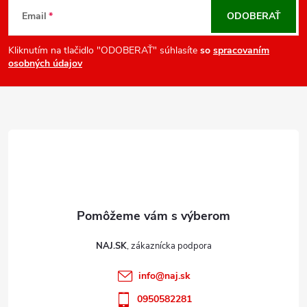
v
á
Email
ODOBERAŤ
k
p
y
ä
Kliknutím na tlačidlo "ODOBERAŤ" súhlasíte
so
spracovaním
v
osobných údajov
t
ý
i
p
e
i
s
u
NAJ.SK
info
@
naj.sk
0950582281