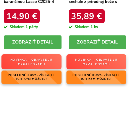
barančinou Lasso C2035-4
snehule z prírodnej kože s
KHAKI
hrubou kožušinou, kód
produktu W5821 COFFEE
14,90 €
35,89 €
Skladom
1 pár/y
Skladom
1 ks
DETAIL
DETAIL
NOVINKA – OBJAVTE JU
NOVINKA – OBJAVTE JU
MEDZI PRVÝMI!
MEDZI PRVÝMI!
POSLEDNÉ KUSY- ZÍSKAJTE
POSLEDNÉ KUSY- ZÍSKAJTE
ICH KÝM MÔŽETE!
ICH KÝM MÔŽETE!