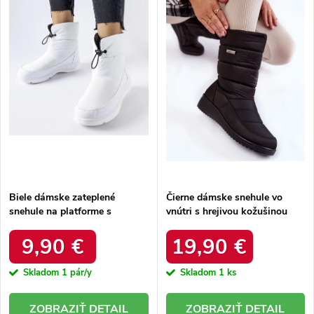
e
Abecedne
s
p
p
r
r
o
o
d
d
u
u
k
k
t
t
o
o
v
v
Biele dámske zateplené
Čierne dámske snehule vo
snehule na platforme s
vnútri s hrejivou kožušinou
okrúhlou špičkou Inna TX5002
zateplené kód 22SN26-5028
WHITE
BLACK
9,90 €
19,90 €
Skladom
1 pár/y
Skladom
1 ks
DETAIL
DETAIL