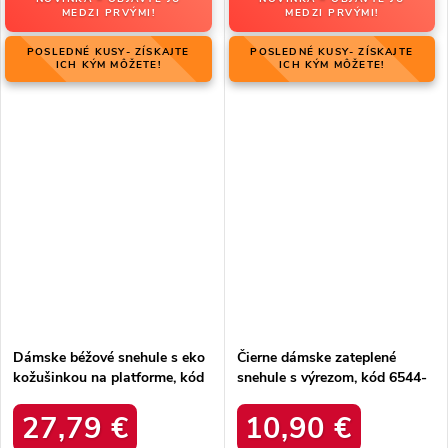
MEDZI PRVÝMI!
MEDZI PRVÝMI!
POSLEDNÉ KUSY- ZÍSKAJTE
POSLEDNÉ KUSY- ZÍSKAJTE
ICH KÝM MÔŽETE!
ICH KÝM MÔŽETE!
Dámske béžové snehule s eko
Čierne dámske zateplené
kožušinkou na platforme, kód
snehule s výrezom, kód 6544-
produktu MM274380 BEŻ
21
27,79 €
10,90 €