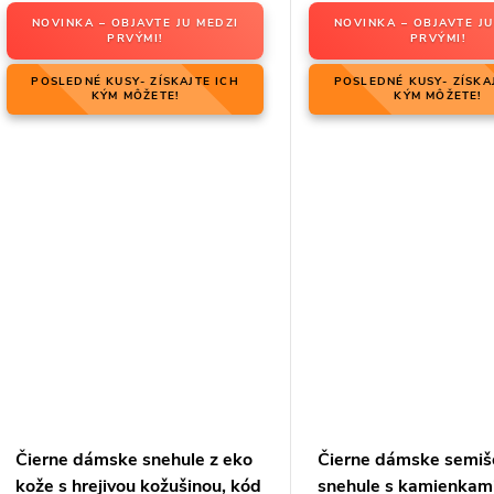
NOVINKA – OBJAVTE JU MEDZI
NOVINKA – OBJAVTE JU
PRVÝMI!
PRVÝMI!
POSLEDNÉ KUSY- ZÍSKAJTE ICH
POSLEDNÉ KUSY- ZÍSKA
KÝM MÔŽETE!
KÝM MÔŽETE!
Čierne dámske snehule z eko
Čierne dámske semiš
kože s hrejivou kožušinou, kód
snehule s kamienkam