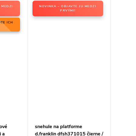
 MEDZI
NOVINKA – OBJAVTE JU MEDZI
PRVÝMI!
JTE ICH
ové
snehule na platforme
i a
d.franklin dfsh371015 čierne /