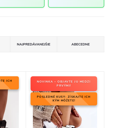
NAJPREDÁVANEJŠIE
ABECEDNE
JTE ICH
NOVINKA – OBJAVTE JU MEDZI
PRVÝMI!
POSLEDNÉ KUSY- ZÍSKAJTE ICH
KÝM MÔŽETE!