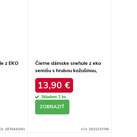
le z EKO
Čierne dámske snehule z eko
semišu s hrubou kožušinou,
ACK
kód produktu 20213-4A
13,90 €
BLACK
Skladom
1 ks
DETAIL
ód:
2076410/41
Kód:
2021237/36