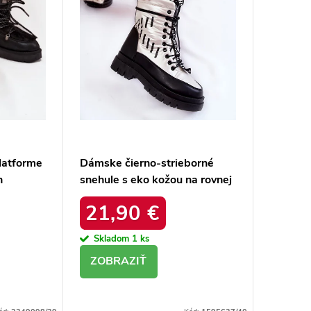
latforme
Dámske čierno-strieborné
n
snehule s eko kožou na rovnej
podrážke, kód produktu 23-
21,90 €
34586 SREBRNY
Skladom
1 ks
DETAIL