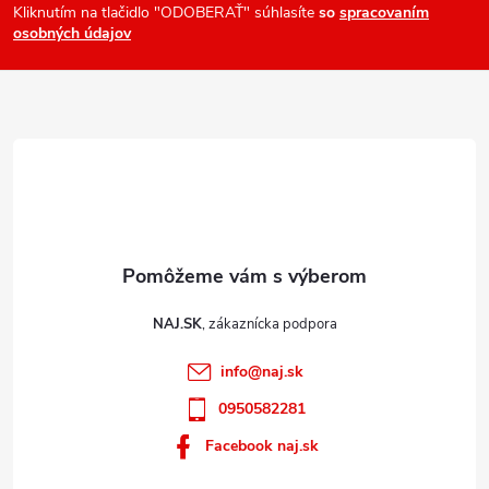
ä
Kliknutím na tlačidlo "ODOBERAŤ" súhlasíte
so
spracovaním
osobných údajov
t
i
e
NAJ.SK
info
@
naj.sk
0950582281
Facebook naj.sk