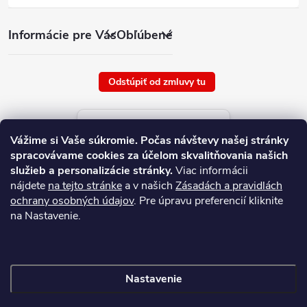
Informácie pre Vás
Obľúbené
Odstúpiť od zmluvy tu
Aktuálne ceny tovaru
Vážime si Vaše súkromie.
Počas návštevy našej stránky
platné od : 6/8/2026
spracovávame cookies za účelom skvalitňovania našich
služieb a personalizácie stránky.
Viac informácii
nájdete
na tejto stránke
a v našich
Zásadách a pravidlách
ochrany osobných údajov
. Pre úpravu preferencií kliknite
na Nastavenie.
Nastavenie