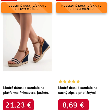
POSLEDNÉ KUSY- ZÍSKAJTE
POSLEDNÉ KUSY- ZÍSKAJTE
ICH KÝM MÔŽETE!
ICH KÝM MÔŽETE!
Modré dámske sandále na
Modré detské sandále na
platforme Primavera, jar/leto,
suchý zips s približnými
kód produktu NJSK 9068BL
dĺžkami vložiek 11-24,5 cm,
kód produktu G-D11201B-
21,23 €
8,69 €
A1LT.BL