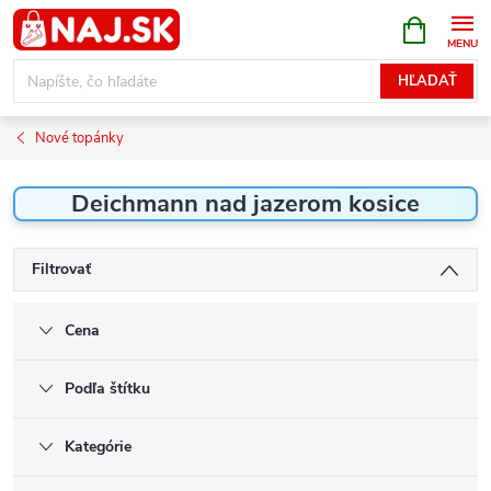
Prejsť
NÁKUPN
KOŠÍK
na
obsah
HĽADAŤ
Nové topánky
Deichmann nad jazerom kosice
Filtrovať
Cena
Podľa štítku
Kategórie