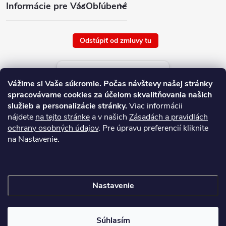
Informácie pre Vás
Obľúbené
Odstúpiť od zmluvy tu
Aktuálne ceny tovaru
Vážime si Vaše súkromie.
Počas návštevy našej stránky
platné od : 6/8/2026
spracovávame cookies za účelom skvalitňovania našich
služieb a personalizácie stránky.
Viac informácii
nájdete
na tejto stránke
a v našich
Zásadách a pravidlách
ochrany osobných údajov
. Pre úpravu preferencií kliknite
na Nastavenie.
Nastavenie
Copyright 2026
NAJ.SK
. Všetky práva vyhradené.
Súhlasím