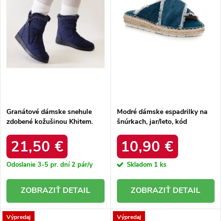
r
o
o
d
d
u
u
k
k
t
t
o
o
v
v
Granátové dámske snehule
Modré dámske espadrilky na
zdobené kožušinou Khitem.
šnúrkach, jar/leto, kód
BL24051 NAVY
produktu NJSK 6137-11BL
21,50 €
10,90 €
Odoslanie 3-5 pr. dní
2 pár/y
Skladom
1 ks
DETAIL
DETAIL
Výpredaj
Výpredaj