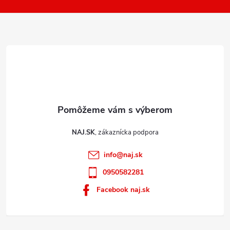
k
i
y
e
v
ý
p
i
s
u
NAJ.SK
info
@
naj.sk
0950582281
Facebook naj.sk