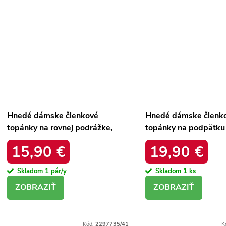
Hnedé dámske členkové
Hnedé dámske členk
topánky na rovnej podrážke,
topánky na podpätku
kód produktu D7859
kože, kód produktu 
15,90 €
19,90 €
L13107-9 BEIGE
Skladom
1 pár/y
Skladom
1 ks
DETAIL
DETAIL
Kód:
2297735/41
K