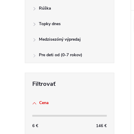
Rúška
Topky dnes
Medzisezóný výpredaj
Pre deti od (0-7 rokov)
Cena
6
€
146
€