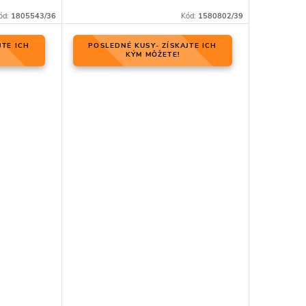
ód:
1805543/36
Kód:
1580802/39
JTE ICH
POSLEDNÉ KUSY- ZÍSKAJTE ICH
KÝM MÔŽETE!