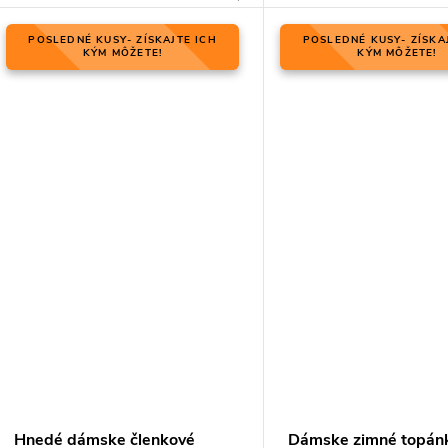
POSLEDNÉ KUSY- ZÍSKAJTE ICH
POSLEDNÉ KUSY- ZÍSKA
KÝM MÔŽETE!
KÝM MÔŽETE!
Hnedé dámske členkové
Dámske zimné topánk