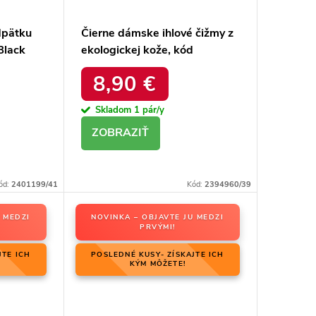
dpätku
Čierne dámske ihlové čižmy z
Black
ekologickej kože, kód
produktu 1335 Black
8,90 €
Skladom
1 pár/y
DETAIL
ód:
2401199/41
Kód:
2394960/39
 MEDZI
NOVINKA – OBJAVTE JU MEDZI
PRVÝMI!
JTE ICH
POSLEDNÉ KUSY- ZÍSKAJTE ICH
KÝM MÔŽETE!