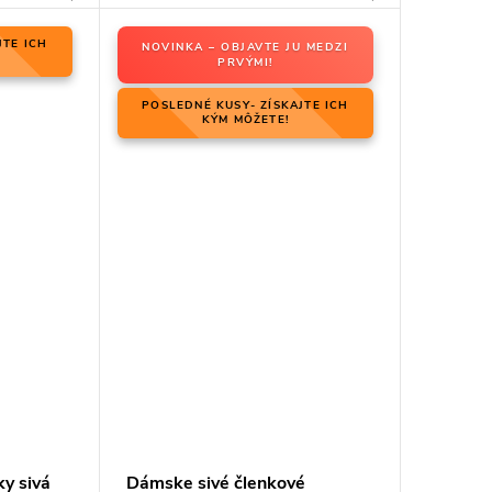
JTE ICH
NOVINKA – OBJAVTE JU MEDZI
PRVÝMI!
POSLEDNÉ KUSY- ZÍSKAJTE ICH
KÝM MÔŽETE!
y sivá
Dámske sivé členkové