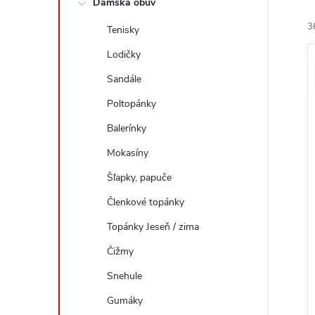
Dámska obuv
a
e
3
Tenisky
n
n
e
Lodičky
i
ý
l
e
Sandále
Poltopánky
i
r
s
Balerínky
o
Mokasíny
r
u
Šľapky, papuče
o
k
Členkové topánky
t
u
Topánky Jeseň / zima
o
k
v
Čižmy
t
Snehule
o
v
Gumáky