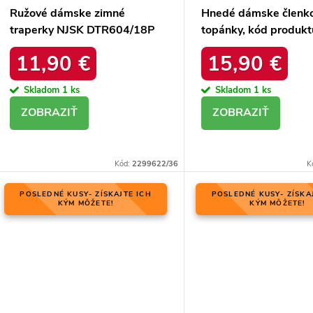
Ružové dámske zimné
Hnedé dámske členk
traperky NJSK DTR604/18P
topánky, kód produk
11,90 €
15,90 €
Skladom
1 ks
Skladom
1 ks
DETAIL
DETAIL
Kód:
2299622/36
K
POSLEDNÉ KUSY- ZÍSKAJTE ICH
POSLEDNÉ KUSY- ZÍSKA
KÝM MÔŽETE!
KÝM MÔŽETE!