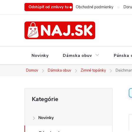
Prejsť
Odstúpiť od zmluvy tu
Obchodné podmienky
Doru
na
obsah
Novinky
Dámska obuv
Pánska 
Domov
Dámska obuv
Zimné topánky
Deichman
B
Preskočiť
Kategórie
o
kategórie
č
n
Novinky
ý
a
p