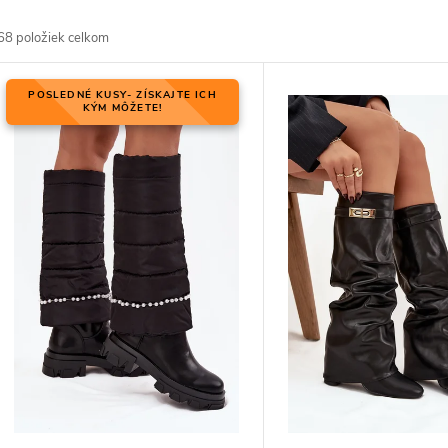
d
68
položiek celkom
V
POSLEDNÉ KUSY- ZÍSKAJTE ICH
KÝM MÔŽETE!
p
p
p
d
d