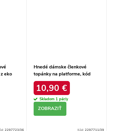
ové
Hnedé dámske členkové
 z eko
topánky na platforme, kód
NJSK
produktu D-10
10,90 €
Skladom
1 pár/y
DETAIL
ód:
2297723/36
Kód:
2297711/39