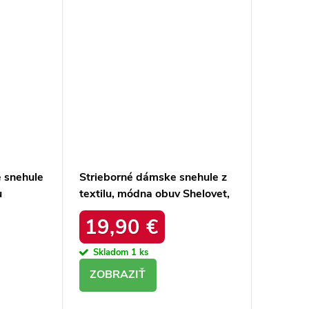
 snehule
Strieborné dámske snehule z
u
textilu, módna obuv Shelovet,
ím, kód
kód produktu HY801-19S
19,90 €
REEN
Skladom
1 ks
DETAIL