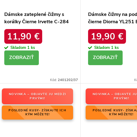
Dámske zateplené čižmy s
Dámske čižmy na po
korálky Čierne Irvette C-284
čierne Diorna YL251 
Black
11,90 €
19,90 €
Skladom
1 ks
Skladom
1 ks
DETAIL
DETAIL
Kód:
2401202/37
K
NOVINKA – OBJAVTE JU MEDZI
NOVINKA – OBJAVTE JU
PRVÝMI!
PRVÝMI!
POSLEDNÉ KUSY- ZÍSKAJTE ICH
POSLEDNÉ KUSY- ZÍSKA
KÝM MÔŽETE!
KÝM MÔŽETE!