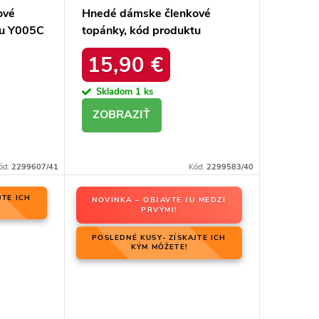
ové
Hnedé dámske členkové
tu Y005C
topánky, kód produktu
MQ1860C/S3-11P
15,90 €
Skladom
1 ks
DETAIL
ód:
2299607/41
Kód:
2299583/40
JTE ICH
NOVINKA – OBJAVTE JU MEDZI
PRVÝMI!
POSLEDNÉ KUSY- ZÍSKAJTE ICH
KÝM MÔŽETE!