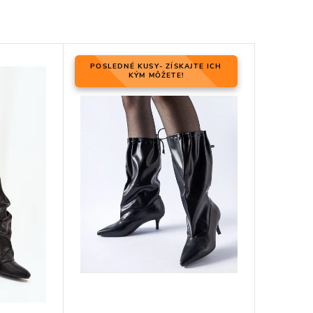
POSLEDNÉ KUSY- ZÍSKAJTE ICH
KÝM MÔŽETE!