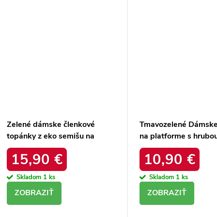
Zelené dámske členkové
Tmavozelené Dámske
topánky z eko semišu na
na platforme s hrubo
hrubom podpätku s
podrážkou a zateplen
15,90 €
10,90 €
ozdobným zipsom, kód
produktu VL226P G
produktu 168-500 GREEN
Skladom
1 ks
Skladom
1 ks
DETAIL
DETAIL