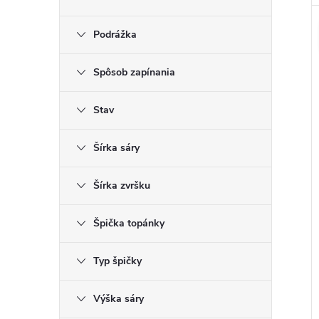
Podrážka
Spôsob zapínania
Stav
Šírka sáry
Šírka zvršku
Špička topánky
Typ špičky
Výška sáry