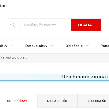
čenie a platba
Kontakt
Moja objednávka
Výmena / Vrátenie to
HĽADAŤ
obuv
Detská obuv
Oblečenie
Pon
n zimna obuv 2017
Deichmann zimna 
R
ODPORÚČAME
NAJLACNEJŠIE
NAJDRAHŠIE