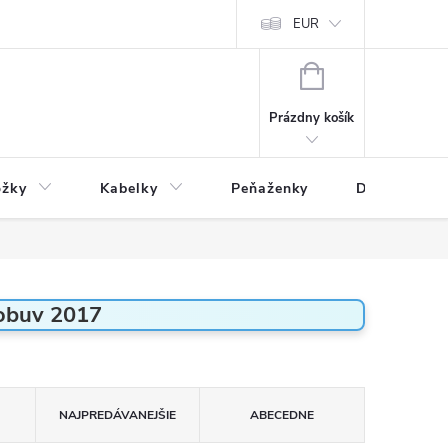
varu
Reklamácia
Podmienky ochrany osobných údajov
EUR
NÁKUPNÝ
KOŠÍK
Prázdny košík
ožky
Kabelky
Peňaženky
Drogéria
obuv 2017
NAJPREDÁVANEJŠIE
ABECEDNE