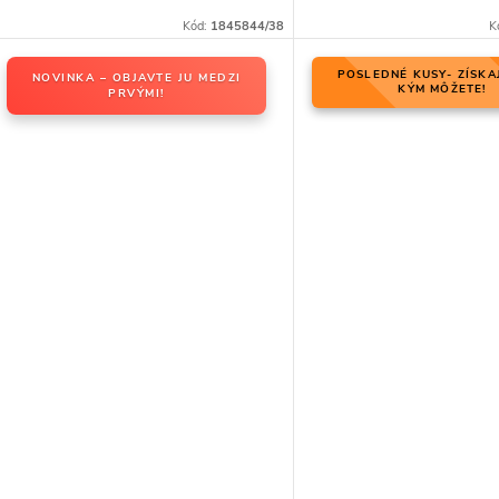
Kód:
1845844/38
K
POSLEDNÉ KUSY- ZÍSKA
NOVINKA – OBJAVTE JU MEDZI
KÝM MÔŽETE!
PRVÝMI!