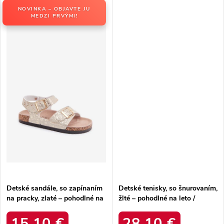
NOVINKA – OBJAVTE JU
MEDZI PRVÝMI!
Detské sandále, so zapínaním
Detské tenisky, so šnurovaním,
na pracky, zlaté – pohodlné na
žlté – pohodlné na leto /
leto / 26DZ21-103 GOLD
2601520K/T YELLOW/BLK
15,10 €
28,10 €