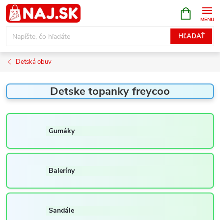
Prejsť
NÁKUPN
KOŠÍK
na
obsah
HĽADAŤ
Detská obuv
Detske topanky freycoo
Gumáky
Baleríny
Sandále