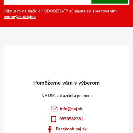
k
p
y
ä
Kliknutím na tlačidlo "ODOBERAŤ" súhlasíte
so
spracovaním
v
osobných údajov
t
ý
i
p
e
i
s
u
NAJ.SK
info
@
naj.sk
0950582281
Facebook naj.sk