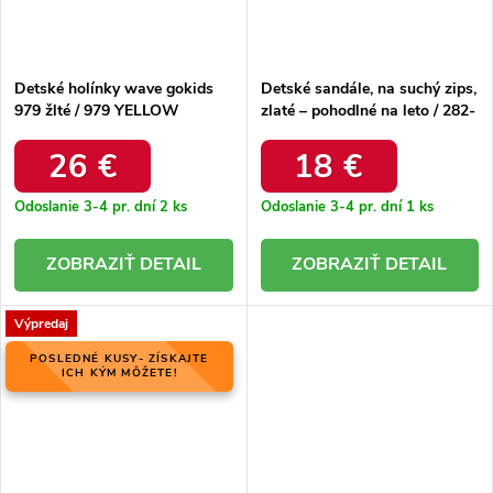
Detské holínky wave gokids
Detské sandále, na suchý zips,
979 žlté / 979 YELLOW
zlaté – pohodlné na leto / 282-
C GOLD
26 €
18 €
Odoslanie 3-4 pr. dní
2 ks
Odoslanie 3-4 pr. dní
1 ks
DETAIL
DETAIL
Výpredaj
POSLEDNÉ KUSY- ZÍSKAJTE
ICH KÝM MÔŽETE!