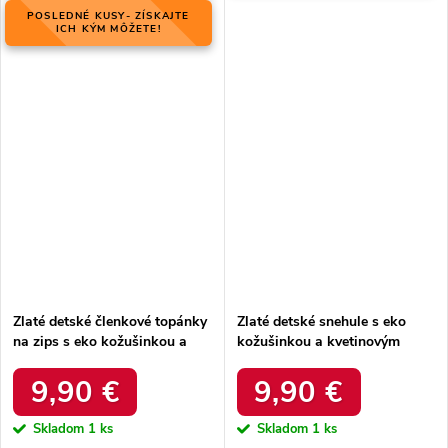
POSLEDNÉ KUSY- ZÍSKAJTE
ICH KÝM MÔŽETE!
Zlaté detské členkové topánky
Zlaté detské snehule s eko
na zips s eko kožušinkou a
kožušinkou a kvetinovým
zlatým leskom, kód produktu
motívom, kód produktu
1613-E CHAMPAGNE
20229-H CHAMPAGNE
9,90 €
9,90 €
Skladom
1 ks
Skladom
1 ks