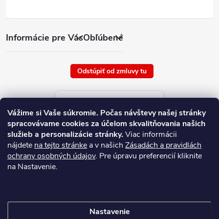
Informácie pre Vás
Obľúbené
Odstúpiť od zmluvy tu
Aktuálne ceny tovaru
Vážime si Vaše súkromie.
Počas návštevy našej stránky
platné od : 7/8/2026
spracovávame cookies za účelom skvalitňovania našich
služieb a personalizácie stránky.
Viac informácii
nájdete
na tejto stránke
a v našich
Zásadách a pravidlách
ochrany osobných údajov
. Pre úpravu preferencií kliknite
na Nastavenie.
Nastavenie