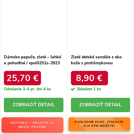
Dámske papuče, zlaté – ľahké
Zlaté detské sandále z eko
a pohodlné / vpol0251s-3923
kože s protišmykovou
podrážkou a zapínaním na
suchý zips, kód produktu 283-
25,70 €
8,90 €
B GOLD
Odoslanie 3-4 pr. dní
4 ks
Skladom
1 ks
DETAIL
DETAIL
POSLEDNÉ KUSY- ZÍSKAJTE
NOVINKA – OBJAVTE JU
ICH KÝM MÔŽETE!
MEDZI PRVÝMI!