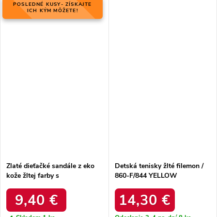
POSLEDNÉ KUSY- ZÍSKAJTE
ICH KÝM MÔŽETE!
Zlaté dieťačké sandále z eko
Detská tenisky žlté filemon /
kože žltej farby s
860-F/844 YELLOW
protišmykovou podrážkou a
zapínaním na suchý zips, kód
9,40 €
14,30 €
produktu 270-C GOLD