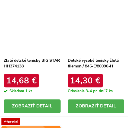
Zlaté detské tenisky BIG STAR
Detské vysoké tenisky žlutá
HH374138
filemon / 845-E/80090-H
YELLOW
14,68 €
14,30 €
Skladom
1 ks
Odoslanie 3-4 pr. dní
7 ks
DETAIL
DETAIL
Výpredaj