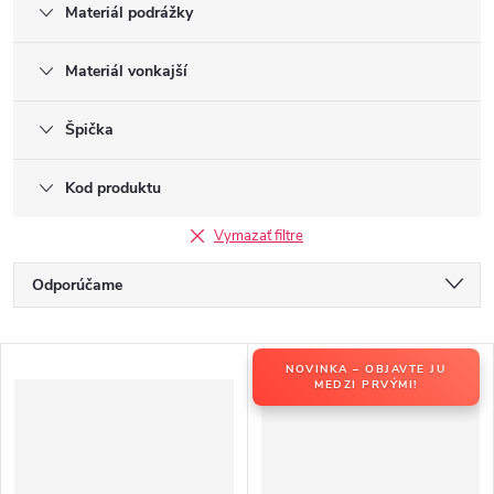
Materiál podrážky
Materiál vonkajší
Špička
Kod produktu
Vymazať filtre
R
Odporúčame
a
Najlacnejšie
d
V
e
NOVINKA – OBJAVTE JU
Najdrahšie
ý
MEDZI PRVÝMI!
n
p
Najpredávanejšie
i
i
e
Abecedne
s
p