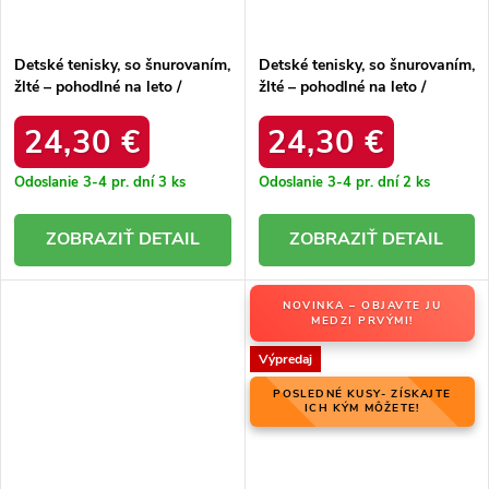
Detské tenisky, so šnurovaním,
Detské tenisky, so šnurovaním,
žlté – pohodlné na leto /
žlté – pohodlné na leto /
2600120K YELLOW/BLK
2600920K/T YELLOW/BLK
24,30 €
24,30 €
Odoslanie 3-4 pr. dní
3 ks
Odoslanie 3-4 pr. dní
2 ks
DETAIL
DETAIL
NOVINKA – OBJAVTE JU
MEDZI PRVÝMI!
Výpredaj
POSLEDNÉ KUSY- ZÍSKAJTE
ICH KÝM MÔŽETE!