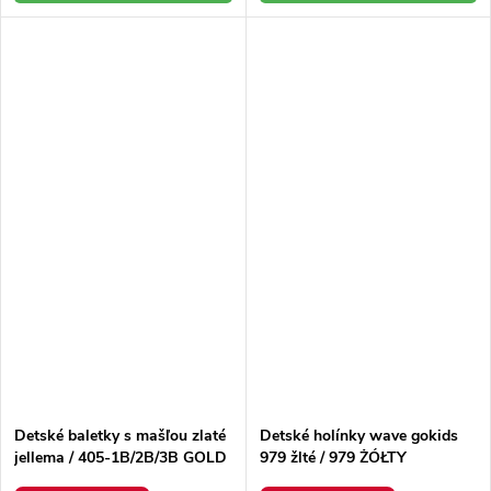
Detské baletky s mašľou zlaté
Detské holínky wave gokids
jellema / 405-1B/2B/3B GOLD
979 žlté / 979 ŻÓŁTY