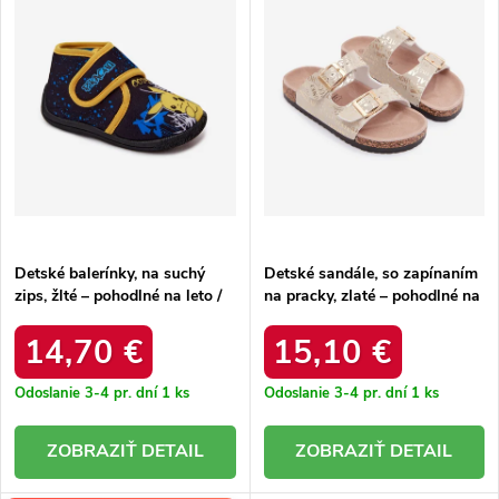
p
r
r
o
o
d
d
u
u
k
k
t
t
o
o
v
v
Detské balerínky, na suchý
Detské sandále, so zapínaním
zips, žlté – pohodlné na leto /
na pracky, zlaté – pohodlné na
PO003123
leto / 26DZ21-104 GOLD
14,70 €
15,10 €
Odoslanie 3-4 pr. dní
1 ks
Odoslanie 3-4 pr. dní
1 ks
DETAIL
DETAIL