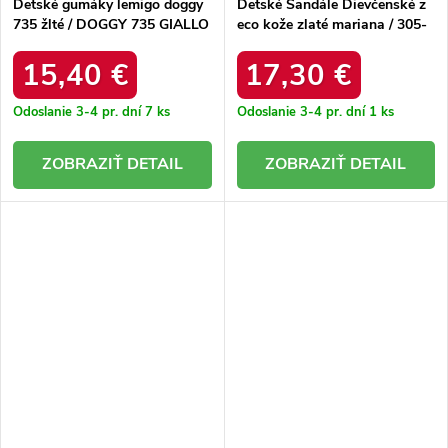
Detské gumáky lemigo doggy
Detské Sandále Dievčenské z
735 žlté / DOGGY 735 GIALLO
eco kože zlaté mariana / 305-
1D/2D/3D GOLD
15,40 €
17,30 €
Odoslanie 3-4 pr. dní
7 ks
Odoslanie 3-4 pr. dní
1 ks
DETAIL
DETAIL