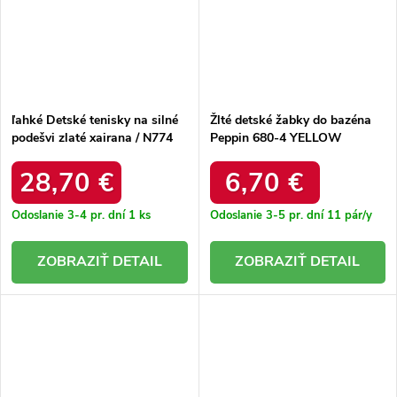
ľahké Detské tenisky na silné
Žlté detské žabky do bazéna
podešvi zlaté xairana / N774
Peppin 680-4 YELLOW
GOLD
28,70 €
6,70 €
Odoslanie 3-4 pr. dní
1 ks
Odoslanie 3-5 pr. dní
11 pár/y
DETAIL
DETAIL