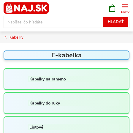
Prejsť
NÁKUPN
KOŠÍK
na
obsah
HĽADAŤ
Kabelky
E-kabelka
Kabelky na rameno
Kabelky do ruky
Listové