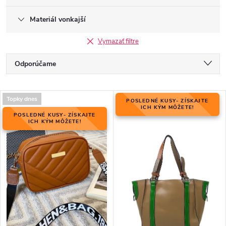
Materiál vonkajší
Vymazať filtre
R
Odporúčame
a
Najlacnejšie
d
V
e
Topky dnes
POSLEDNÉ KUSY- ZÍSKAJTE
Najdrahšie
ý
ICH KÝM MÔŽETE!
n
POSLEDNÉ KUSY- ZÍSKAJTE
p
ICH KÝM MÔŽETE!
Najpredávanejšie
i
i
e
Abecedne
s
p
p
r
r
o
o
d
d
u
u
k