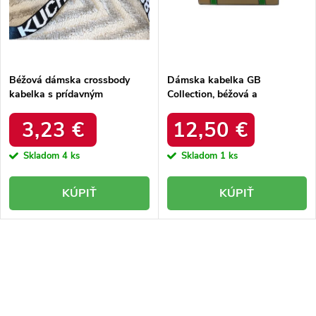
k
t
t
o
o
v
v
Béžová dámska crossbody
Dámska kabelka GB
kabelka s prídavným
Collection, béžová a
ramienkom z eko kože,
strieborná, z eko kože s
Massini Rosa, kód produktu
prídavným ramienkom, kód
3,23 €
12,50 €
EB38846 Brown
produktu 5013
Skladom
4 ks
Skladom
1 ks
KÚPIŤ
KÚPIŤ
O
v
l
á