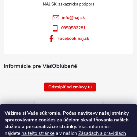
NAJ.SK
info
@
naj.sk
0950582281
Facebook naj.sk
Informácie pre Vás
Obľúbené
Odstúpiť od zmluvy tu
Aktuálne ceny tovaru
Vážime si Vaše súkromie.
Počas návštevy našej stránky
platné od : 6/8/2026
spracovávame cookies za účelom skvalitňovania našich
služieb a personalizácie stránky.
Viac informácii
nájdete
na tejto stránke
a v našich
Zásadách a pravidlách