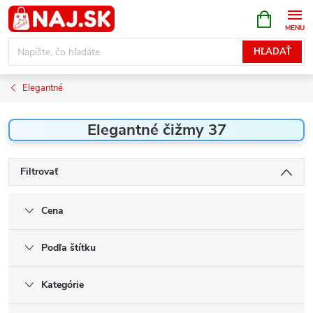
Prejsť
NÁKUPN
KOŠÍK
na
obsah
HĽADAŤ
Elegantné
Elegantné čižmy 37
Filtrovať
Cena
Podľa štítku
Kategórie