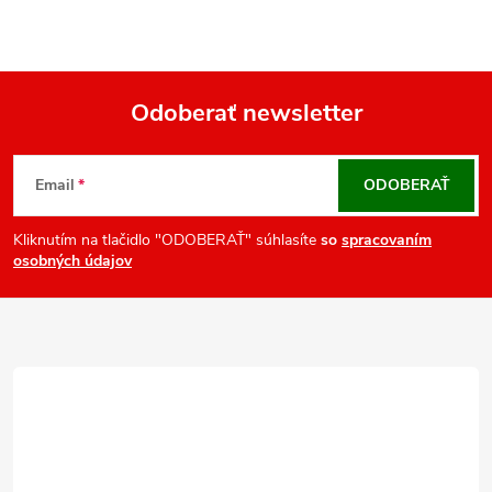
l
á
d
a
Odoberať newsletter
c
Z
i
á
e
Email
ODOBERAŤ
p
p
r
ä
Kliknutím na tlačidlo "ODOBERAŤ" súhlasíte
so
spracovaním
osobných údajov
v
t
k
i
y
e
v
ý
p
i
s