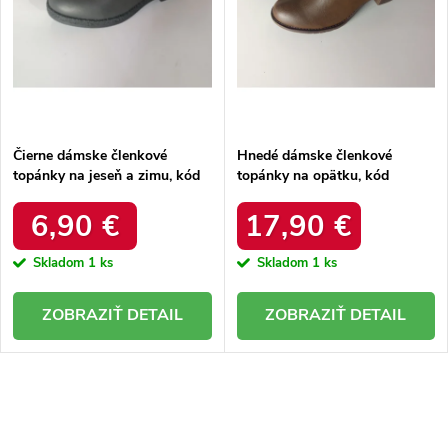
d
u
u
k
k
t
t
o
o
v
v
Čierne dámske členkové
Hnedé dámske členkové
topánky na jeseň a zimu, kód
topánky na opätku, kód
produktu NJSK 2026B
produktu X808BR
6,90 €
17,90 €
Skladom
1 ks
Skladom
1 ks
DETAIL
DETAIL
O
v