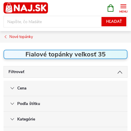
Prejsť
NÁKUPN
KOŠÍK
na
obsah
HĽADAŤ
Nové topánky
Fialové topánky veľkosť 35
Filtrovať
Cena
Podľa štítku
Kategórie