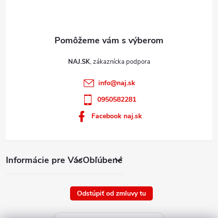
i
s
u
NAJ.SK
info
@
naj.sk
0950582281
Facebook naj.sk
Informácie pre Vás
Obľúbené
Odstúpiť od zmluvy tu