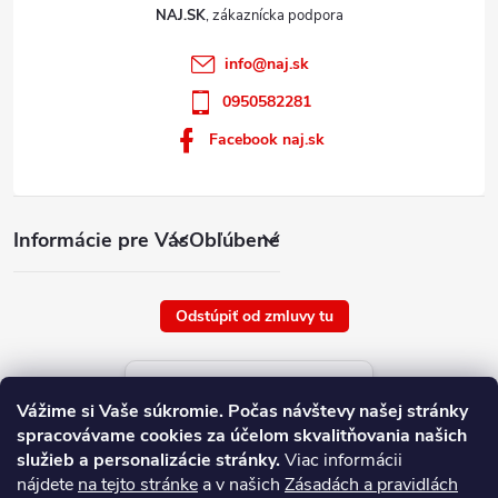
NAJ.SK
info
@
naj.sk
0950582281
Facebook naj.sk
Informácie pre Vás
Obľúbené
Odstúpiť od zmluvy tu
Aktuálne ceny tovaru
Vážime si Vaše súkromie.
Počas návštevy našej stránky
platné od : 7/8/2026
spracovávame cookies za účelom skvalitňovania našich
služieb a personalizácie stránky.
Viac informácii
nájdete
na tejto stránke
a v našich
Zásadách a pravidlách