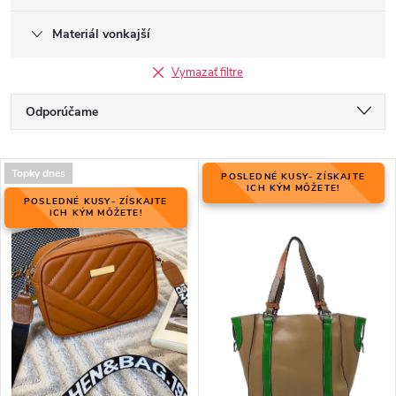
Materiál vonkajší
Vymazať filtre
R
Odporúčame
a
Najlacnejšie
d
V
e
Topky dnes
POSLEDNÉ KUSY- ZÍSKAJTE
Najdrahšie
ý
ICH KÝM MÔŽETE!
n
POSLEDNÉ KUSY- ZÍSKAJTE
p
ICH KÝM MÔŽETE!
Najpredávanejšie
i
i
e
Abecedne
s
p
p
r
r
o
o
d
d
u
u
k