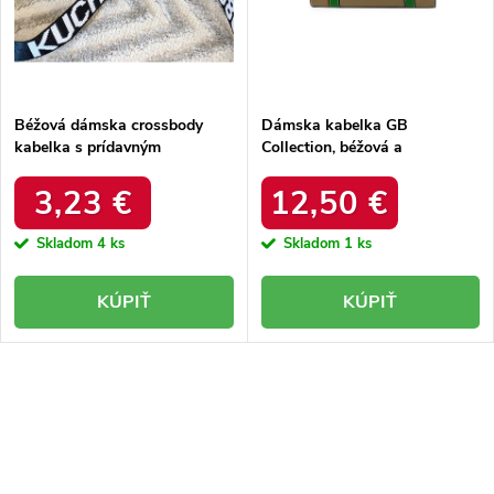
k
t
t
o
o
v
v
Béžová dámska crossbody
Dámska kabelka GB
kabelka s prídavným
Collection, béžová a
ramienkom z eko kože,
strieborná, z eko kože s
Massini Rosa, kód produktu
prídavným ramienkom, kód
3,23 €
12,50 €
EB38846 Brown
produktu 5013
Skladom
4 ks
Skladom
1 ks
KÚPIŤ
KÚPIŤ
O
v
l
á