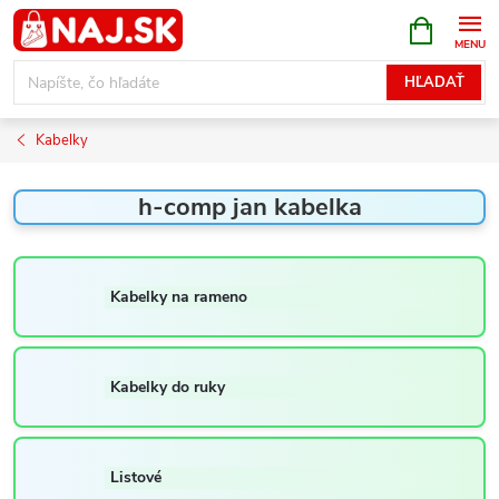
Prejsť
NÁKUPN
KOŠÍK
na
obsah
HĽADAŤ
Kabelky
h-comp jan kabelka
Kabelky na rameno
Kabelky do ruky
Listové