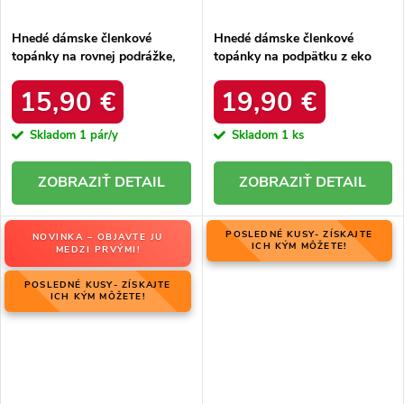
Hnedé dámske členkové
Hnedé dámske členkové
topánky na rovnej podrážke,
topánky na podpätku z eko
kód produktu D7859
kože, kód produktu NJSK
L13107-9 BEIGE
15,90 €
19,90 €
Skladom
1 pár/y
Skladom
1 ks
DETAIL
DETAIL
POSLEDNÉ KUSY- ZÍSKAJTE
NOVINKA – OBJAVTE JU
ICH KÝM MÔŽETE!
MEDZI PRVÝMI!
POSLEDNÉ KUSY- ZÍSKAJTE
ICH KÝM MÔŽETE!