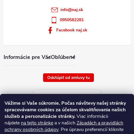
info
@
naj.sk
0950582281
Facebook naj.sk
Informácie pre Vás
Obľúbené
Odstúpiť od zmluvy tu
Aktuálne ceny tovaru
Vážime si Vaše súkromie.
Počas návštevy našej stránky
platné od : 8/8/2026
spracovávame cookies za účelom skvalitňovania našich
služieb a personalizácie stránky.
Viac informácii
nájdete
na tejto stránke
a v našich
Zásadách a pravidlách
ochrany osobných údajov
. Pre úpravu preferencií kliknite