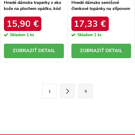
Hnedé dámske traperky z eko
Hnedé dámske semišové
kože na plochem opätku, kód
členkové topánky na stĺpovom
produktu NJSK 813RO/S3-14P
opätku s strapcami, kód
produktu F258KH
15,90 €
17,33 €
Skladom
1 ks
Skladom
1 ks
DETAIL
DETAIL
O
v
S
1
5
l
t
r
á
á
d
n
a
k
o
c
v
i
a