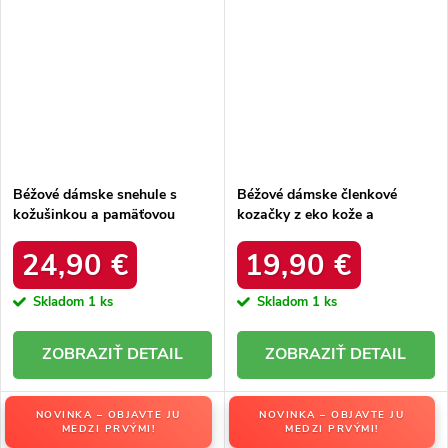
Béžové dámske snehule s
Béžové dámske členkové
kožušinkou a pamäťovou
kozačky z eko kože a
stielkou MEMORY FOAM
manšestru s ozdobnou
SYSTEM, kód produktu
prackou a vyvýšeným
24,90 €
19,90 €
II274263 BEIGE
podpätkom, kód produktu
M623 BEIGE
Skladom
1 ks
Skladom
1 ks
DETAIL
DETAIL
NOVINKA – OBJAVTE JU
NOVINKA – OBJAVTE JU
MEDZI PRVÝMI!
MEDZI PRVÝMI!