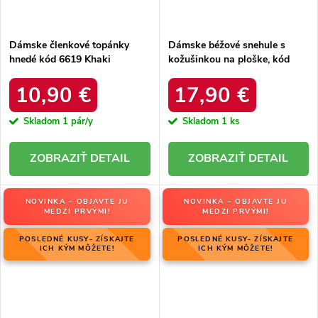
Dámske členkové topánky
Dámske béžové snehule s
hnedé kód 6619 Khaki
kožušinkou na ploške, kód
8909 BEIGE
10,90 €
17,90 €
Skladom
1 pár/y
Skladom
1 ks
DETAIL
DETAIL
NOVINKA – OBJAVTE JU
NOVINKA – OBJAVTE JU
MEDZI PRVÝMI!
MEDZI PRVÝMI!
POSLEDNÉ KUSY- ZÍSKAJTE
POSLEDNÉ KUSY- ZÍSKAJTE
ICH KÝM MÔŽETE!
ICH KÝM MÔŽETE!