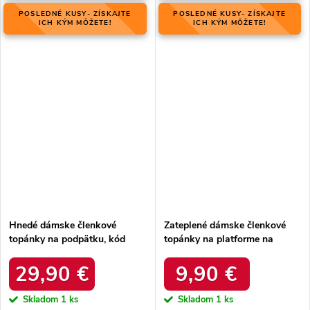
POSLEDNÉ KUSY- ZÍSKAJTE
POSLEDNÉ KUSY- ZÍSKAJTE
ICH KÝM MÔŽETE!
ICH KÝM MÔŽETE!
Hnedé dámske členkové
Zateplené dámske členkové
topánky na podpätku, kód
topánky na platforme na
produktu NJSK 2611/032
šnurovanie béžové Harmine
BROWN
LQ-26 Khaki
29,90 €
9,90 €
Skladom
1 ks
Skladom
1 ks