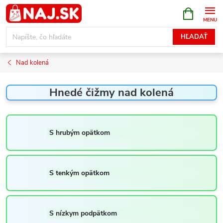
Prejsť
NÁKUPN
KOŠÍK
na
obsah
HĽADAŤ
Nad kolená
Hnedé čižmy nad kolená
S hrubým opätkom
S tenkým opätkom
S nízkym podpätkom