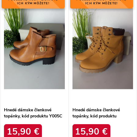
Najdrahšie
ý
ICH KÝM MÔŽETE!
ICH KÝM MÔŽETE!
n
p
Najpredávanejšie
i
i
e
Abecedne
s
p
p
r
r
o
o
d
d
u
u
k
k
t
t
o
o
v
v
Hnedé dámske členkové
Hnedé dámske členkové
topánky, kód produktu Y005C
topánky, kód produktu
MQ1860C/S3-11P
15,90 €
15,90 €