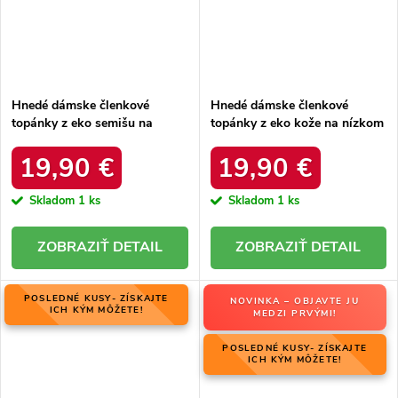
Hnedé dámske členkové
Hnedé dámske členkové
topánky z eko semišu na
topánky z eko kože na nízkom
stĺpovom podpätku s zipsom,
podpätku, kód produktu 23-
kód produktu KE219 GREEN
10778C.PU
19,90 €
19,90 €
Skladom
1 ks
Skladom
1 ks
DETAIL
DETAIL
POSLEDNÉ KUSY- ZÍSKAJTE
NOVINKA – OBJAVTE JU
ICH KÝM MÔŽETE!
MEDZI PRVÝMI!
POSLEDNÉ KUSY- ZÍSKAJTE
ICH KÝM MÔŽETE!