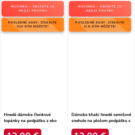
NOVINKA – OBJAVTE JU
NOVINKA – OBJAVTE JU
MEDZI PRVÝMI!
MEDZI PRVÝMI!
POSLEDNÉ KUSY- ZÍSKAJTE
POSLEDNÉ KUSY- ZÍSKAJTE
ICH KÝM MÔŽETE!
ICH KÝM MÔŽETE!
Hnedé dámske členkové
Dámske khaki hnedé semišové
topánky na podpätku z eko
snehule na plošom podpätku s
semišu s retiazkou, kód
hrubou podrážkou, kód
produktu 688-A97 CAMEL
produktu OO274A098