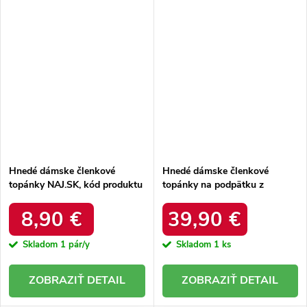
Hnedé dámske členkové
Hnedé dámske členkové
topánky NAJ.SK, kód produktu
topánky na podpätku z
A676-4 CAMEL
prírodnej kože, kód produktu
2054 BEZ LICO
8,90 €
39,90 €
Skladom
1 pár/y
Skladom
1 ks
DETAIL
DETAIL