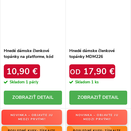
Hnedé dámske členkové
Hnedé dámske členkové
topánky na platforme, kód
topánky MDM226
produktu D-10
10,90 €
17,90 €
OD
Skladom
1 pár/y
Skladom
1 ks
DETAIL
DETAIL
NOVINKA – OBJAVTE JU
NOVINKA – OBJAVTE JU
MEDZI PRVÝMI!
MEDZI PRVÝMI!
POSLEDNÉ KUSY- ZÍSKAJTE
POSLEDNÉ KUSY- ZÍSKAJTE