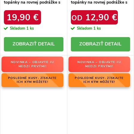
topánky na rovnej podrážke s
topánky na rovnej podrážke s
kožušinkou, kód produktu
eko kožou a zlatými
NB577P BEIGE
zdobeniami, kód produktu
19,90 €
12,90 €
OD
NJSK 8358 BEIGE
Skladom
1 ks
Skladom
1 ks
DETAIL
DETAIL
NOVINKA – OBJAVTE JU
NOVINKA – OBJAVTE JU
MEDZI PRVÝMI!
MEDZI PRVÝMI!
POSLEDNÉ KUSY- ZÍSKAJTE
POSLEDNÉ KUSY- ZÍSKAJTE
ICH KÝM MÔŽETE!
ICH KÝM MÔŽETE!