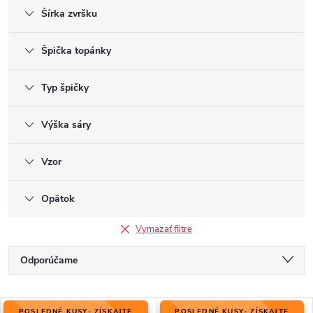
Šírka zvršku
Špička topánky
Typ špičky
Výška sáry
Vzor
Opätok
Vymazať filtre
R
Odporúčame
a
Najlacnejšie
d
V
e
POSLEDNÉ KUSY- ZÍSKAJTE
POSLEDNÉ KUSY- ZÍSKAJTE