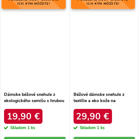
ICH KÝM MÔŽETE!
ICH KÝM MÔŽETE!
Dámske béžové snehule z
Béžové dámske snehule z
ekologického semišu s hrubou
textílie a eko kože na
kožušinou, kód produktu
platforme a rovnej podrážke,
20216-4F LIGHT BEIGE
kód produktu C-277 BEIGE
19,90 €
29,90 €
Skladom
1 ks
Skladom
1 ks