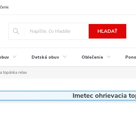
čenie a platba
Kontakt
Moja objednávka
Výmena / Vrátenie to
HĽADAŤ
obuv
Detská obuv
Oblečenie
Pon
ia topánka relax
Imetec ohrievacia t