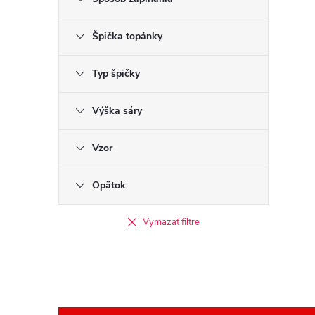
Špička topánky
Typ špičky
Výška sáry
Vzor
Opätok
Vymazať filtre