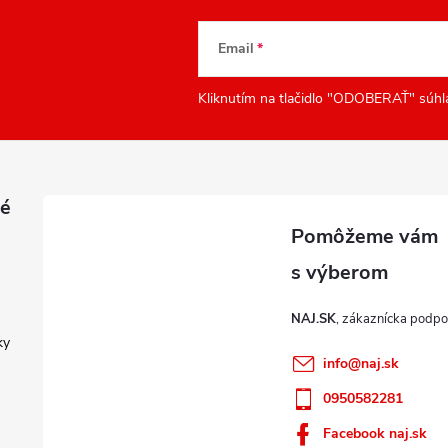
Email
Kliknutím na tlačidlo "ODOBERAŤ" súhl
é
NAJ.SK
ky
info
@
naj.sk
0950582281
Facebook naj.sk