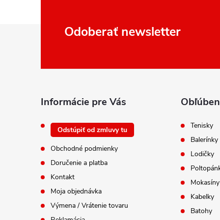
Z
Odoberať newsletter
á
p
ä
t
i
Informácie pre Vás
Obľúben
e
Tenisky
Odstúpiť od zmluvy tu
Balerínky
Obchodné podmienky
Lodičky
Doručenie a platba
Poltopán
Kontakt
Mokasíny
Moja objednávka
Kabelky
Výmena / Vrátenie tovaru
Batohy
Reklamácia