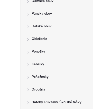
Dámska obuv
a
n
Pánska obuv
e
l
Detská obuv
Oblečenie
Ponožky
Kabelky
Peňaženky
Drogéria
Batohy, Ruksaky, Školské tašky