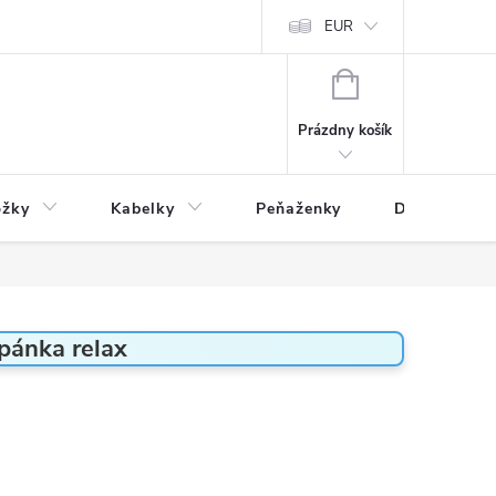
varu
Reklamácia
Podmienky ochrany osobných údajov
EUR
NÁKUPNÝ
KOŠÍK
Prázdny košík
ožky
Kabelky
Peňaženky
Drogéria
opánka relax