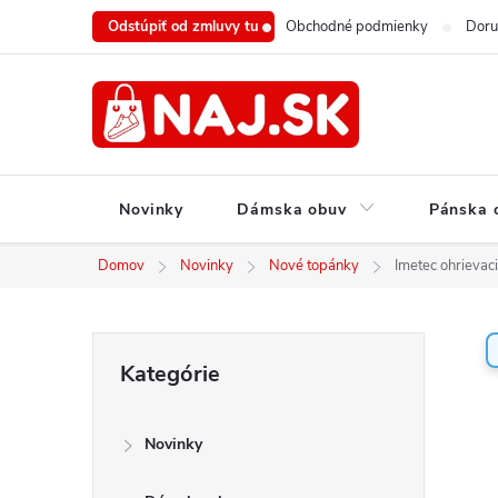
Prejsť
Odstúpiť od zmluvy tu
Obchodné podmienky
Doru
na
obsah
Novinky
Dámska obuv
Pánska 
Domov
Novinky
Nové topánky
Imetec ohrievac
B
Preskočiť
Kategórie
o
kategórie
č
n
Novinky
ý
p