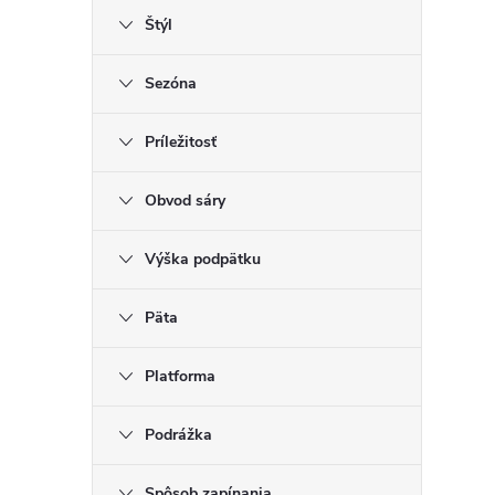
Štýl
Sezóna
Príležitosť
Obvod sáry
Výška podpätku
Päta
Platforma
Podrážka
Spôsob zapínania